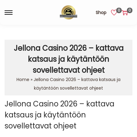
0
0
Shop
Jellona Casino 2026 – kattava
katsaus ja käytäntöön
sovellettavat ohjeet
Home
»
Jellona Casino 2026 – kattava katsaus ja
käytäntöön sovellettavat ohjeet
Jellona Casino 2026 – kattava
katsaus ja käytäntöön
sovellettavat ohjeet