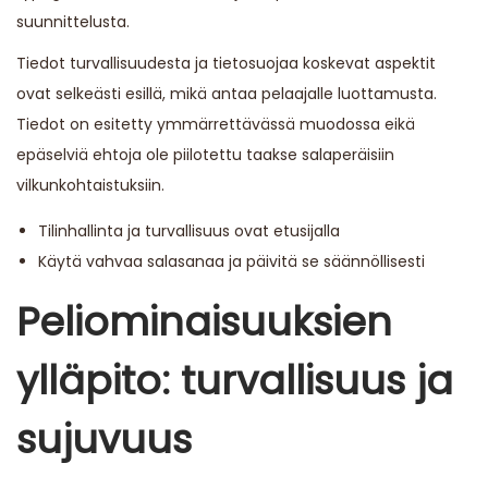
suunnittelusta.
Tiedot turvallisuudesta ja tietosuojaa koskevat aspektit
ovat selkeästi esillä, mikä antaa pelaajalle luottamusta.
Tiedot on esitetty ymmärrettävässä muodossa eikä
epäselviä ehtoja ole piilotettu taakse salaperäisiin
vilkunkohtaistuksiin.
Tilinhallinta ja turvallisuus ovat etusijalla
Käytä vahvaa salasanaa ja päivitä se säännöllisesti
Peliominaisuuksien
ylläpito: turvallisuus ja
sujuvuus