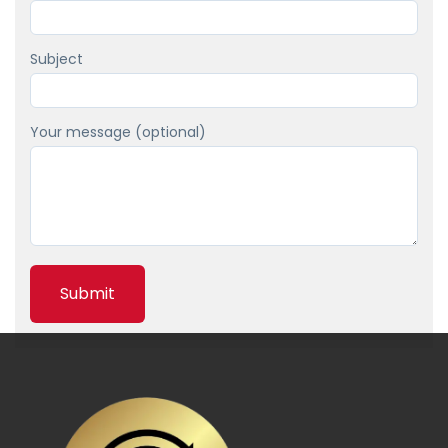
k
i
Subject
t
M
Your message (optional)
e
g
a
C
a
s
i
n
o
2
0
2