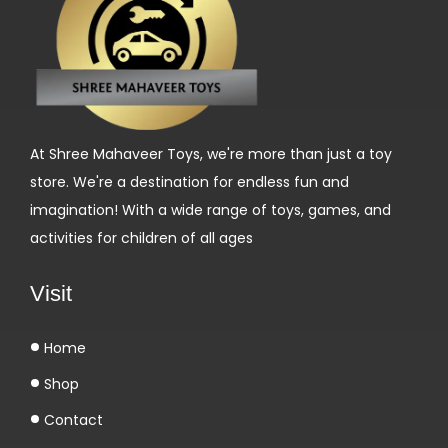
6
:
e
v
a
At Shree Mahaveer Toys, we're more than just a toy
l
store. We're a destination for endless fun and
u
imagination! With a wide range of toys, games, and
a
activities for children of all ages
c
i
Visit
ó
n
Home
d
Shop
e
t
Contact
a