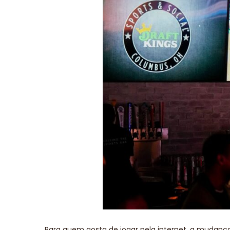
Para quem gosta de jogar pela internet, a mudanç