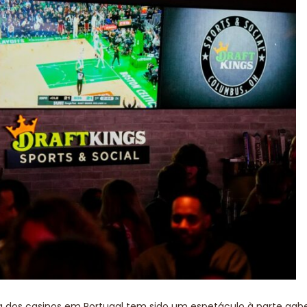
a dos casinos em Portugal tem sido um espetáculo à parte
ggb