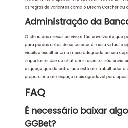
as regras de variantes como o Dream Catcher ou o
Administração da Banca
O clima das mesas ao vivo é tão envolvente que po
para perdas antes de se colocar à mesa virtual e si
viabiliza escolher uma mesa adequada ao seu cap
importante. Use ao chat com respeito, não envie 
esqueça que do outro lado está um trabalhador a 
proporciona um espaço mais agradável para apost
FAQ
É necessário baixar alg
GGBet?