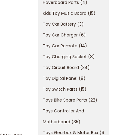
Hoverboard Parts
4
Kids Toy Music Board
15
Toy Car Battery
3
Toy Car Charger
6
Toy Car Remote
14
Toy Charging Socket
8
Toy Circuit Board
34
Toy Digital Panel
9
Toy Switch Parts
15
Toys Bike Spare Parts
22
Toys Controller And
Motherboard
35
Toys Gearbox & Motor Box
9
ets.eu.com
.