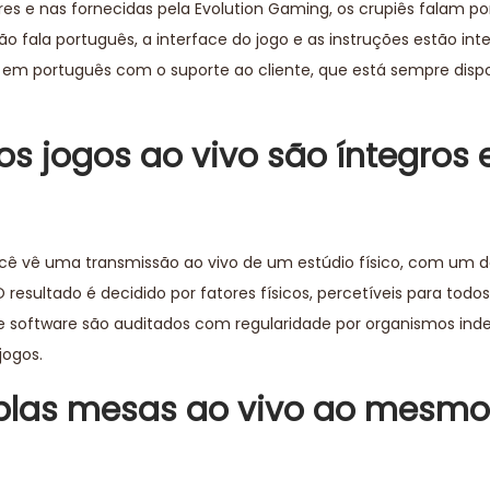
s e nas fornecidas pela Evolution Gaming, os crupiês falam p
 fala português, a interface do jogo e as instruções estão in
 em português com o suporte ao cliente, que está sempre dispo
s jogos ao vivo são íntegros 
Você vê uma transmissão ao vivo de um estúdio físico, com um de
resultado é decidido por fatores físicos, percetíveis para todos
e software são auditados com regularidade por organismos ind
jogos.
iplas mesas ao vivo ao mesmo