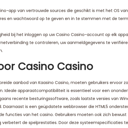
asino-app van vertrouwde sources die geschikt is met het OS van
res en wachtwoord op te geven en in te stemmen met de term
igheid bij het inloggen op uw Casino Casino-account op elk appa
etverbinding te controleren, uw aanmeldgegevens te verifiëre
n.
oor Casino Casino
ebreide aanbod van Kaasino Casino, moeten gebruikers ervoor z
. Ideale apparaatcompatibiliteit is essentieel voor een ononde
gaans recente besturingssoftware, zoals laatste versies van W
id. Daarnaast is een geüpdatete webbrowser die HTML5 onderste
de functies van het casino. Gebruikers moeten ook zich bewust 
ng verbetert de spelprestaties. Door deze systeemspecificaties t