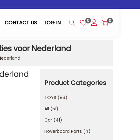
0
0
CONTACT US
LOG IN
ies voor Nederland
Nederland
ederland
Product Categories
TOYS
86
All
51
Car
41
Hoverboard Parts
4