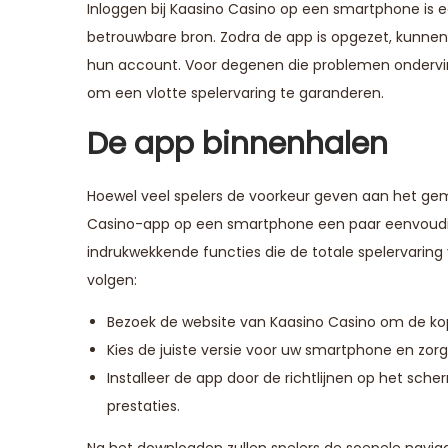
Inloggen bij Kaasino Casino op een smartphone is
betrouwbare bron. Zodra de app is opgezet, kunnen
hun account. Voor degenen die problemen ondervind
om een vlotte spelervaring te garanderen.
De app binnenhalen
Hoewel veel spelers de voorkeur geven aan het ge
Casino-app op een smartphone een paar eenvoudige
indrukwekkende functies die de totale spelervarin
volgen:
Bezoek de website van Kaasino Casino om de kopp
Kies de juiste versie voor uw smartphone en zo
Installeer de app door de richtlijnen op het sc
prestaties.