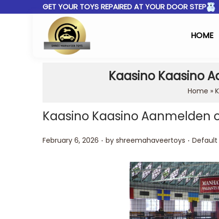
GET YOUR TOYS REPAIRED AT YOUR DOOR STEP
HOME
Kaasino Kaasino A
Home
»
K
Kaasino Kaasino Aanmelden o
.
.
Posted on
Posted 
February 6, 2026
by
shreemahaveertoys
Default