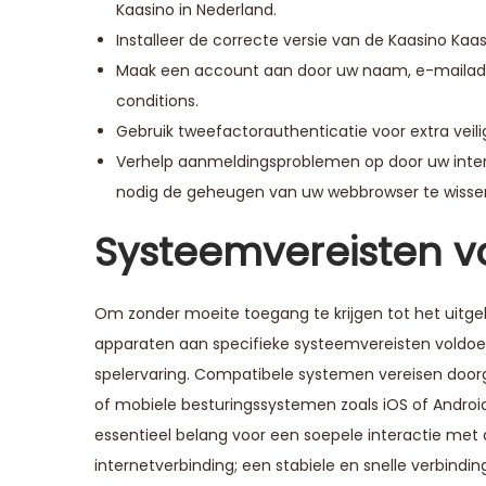
Kaasino in Nederland.
Installeer de correcte versie van de Kaasino Ka
Maak een account aan door uw naam, e-mailad
conditions.
Gebruik tweefactorauthenticatie voor extra veil
Verhelp aanmeldingsproblemen op door uw intern
nodig de geheugen van uw webbrowser te wisse
Systeemvereisten v
Om zonder moeite toegang te krijgen tot het uitg
apparaten aan specifieke systeemvereisten voldoen
spelervaring. Compatibele systemen vereisen door
of mobiele besturingssystemen zoals iOS of Andro
essentieel belang voor een soepele interactie met 
internetverbinding; een stabiele en snelle verbindi