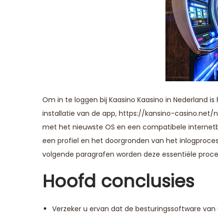
Om in te loggen bij Kaasino Kaasino in Nederland i
installatie van de app,
https://kansino-casino.net/nl
met het nieuwste OS en een compatibele internetb
een profiel en het doorgronden van het inlogproces
volgende paragrafen worden deze essentiële proce
Hoofd conclusies
Verzeker u ervan dat de besturingssoftware van u