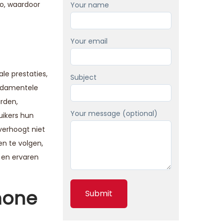
no, waardoor
Your name
Your email
le prestaties,
Subject
undamentele
rden,
Your message (optional)
uikers hun
verhoogt niet
en te volgen,
 en ervaren
hone