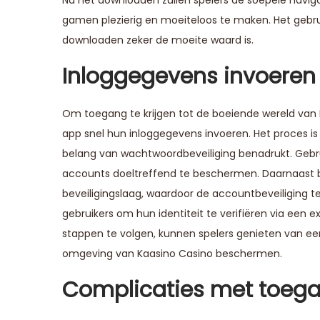
Na het downloaden zullen spelers de soepele naviga
gamen plezierig en moeiteloos te maken. Het gebru
downloaden zeker de moeite waard is.
Inloggegevens invoeren
Om toegang te krijgen tot de boeiende wereld van
app snel hun inloggegevens invoeren. Het proces i
belang van wachtwoordbeveiliging benadrukt. Gebr
accounts doeltreffend te beschermen. Daarnaast b
beveiligingslaag, waardoor de accountbeveiliging 
gebruikers om hun identiteit te verifiëren via een
stappen te volgen, kunnen spelers genieten van een 
omgeving van Kaasino Casino beschermen.
Complicaties met toeg