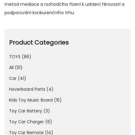
metod mediace a rozhodčího řízení k udržení férovosti a
podporování konkurenčního trhu.
V
e
r
Product Categories
g
TOYS
86
l
e
All
51
i
Car
41
c
Hoverboard Parts
4
h
d
Kids Toy Music Board
15
e
Toy Car Battery
3
r
Toy Car Charger
6
B
Toy Car Remote
14
e