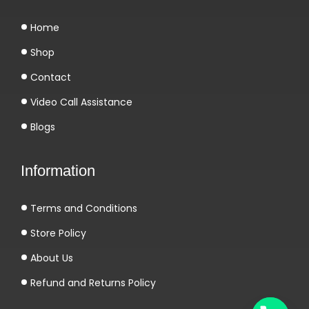
v
Home
e
Shop
r
g
Contact
e
Video Call Assistance
s
Blogs
s
e
Information
n
e
Terms and Conditions
s
S
Store Policy
l
About Us
o
Refund and Returns Policy
t
e