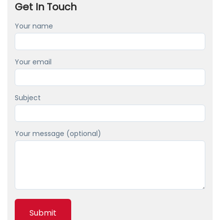
Get In Touch
r
s
Your name
i
o
Your email
n
i
n
Subject
D
e
Your message (optional)
u
t
s
c
h
l
a