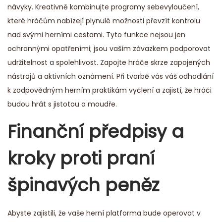
návyky. Kreativně kombinujte programy sebevyloučení,
které hráčům nabízejí plynulé možnosti převzít kontrolu
nad svými herními cestami. Tyto funkce nejsou jen
ochrannými opatřeními; jsou vaším závazkem podporovat
udržitelnost a spolehlivost. Zapojte hráče skrze zapojených
nástrojů a aktivních oznámení. Při tvorbě vás váš odhodlání
k zodpovědným herním praktikám vyčlení a zajistí, že hráči
budou hrát s jistotou a moudře.
Finanční předpisy a
kroky proti praní
špinavých peněz
Abyste zajistili, že vaše herní platforma bude operovat v