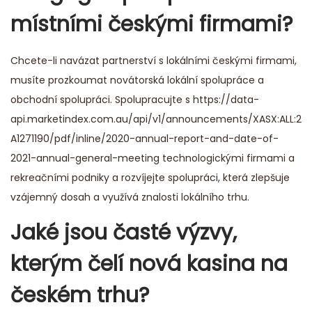
místními českými firmami?
Chcete-li navázat partnerství s lokálními českými firmami,
musíte prozkoumat novátorská lokální spolupráce a
obchodní spolupráci. Spolupracujte s
https://data-
api.marketindex.com.au/api/v1/announcements/XASX:ALL:2
A1271190/pdf/inline/2020-annual-report-and-date-of-
2021-annual-general-meeting
technologickými firmami a
rekreačními podniky a rozvíjejte spolupráci, která zlepšuje
vzájemný dosah a využívá znalosti lokálního trhu.
Jaké jsou časté výzvy,
kterým čelí nová kasina na
českém trhu?