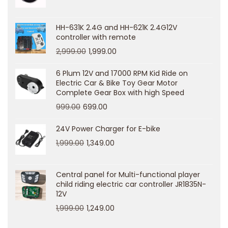
m
i
HH-631K 2.4G and HH-621K 2.4G12V
controller with remote
t
2,999.00
1,999.00
d
e
6 Plum 12V and 17000 RPM Kid Ride on
Electric Car & Bike Toy Gear Motor
r
Complete Gear Box with high Speed
D
999.00
699.00
e
s
24V Power Charger for E-bike
k
1,999.00
1,349.00
t
o
Central panel for Multi-functional player
p
child riding electric car controller JR1835N-
12V
-
1,999.00
1,249.00
V
e