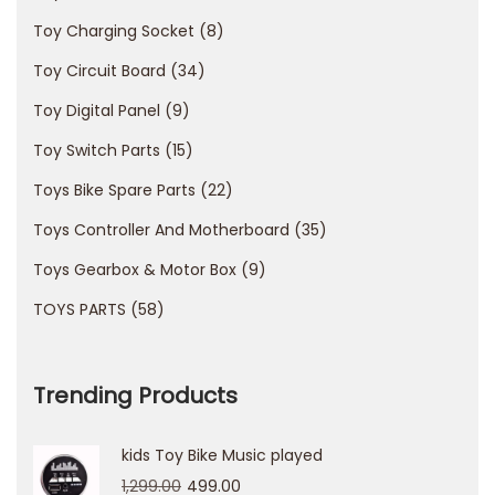
t
Toy Charging Socket
8
m
Toy Circuit Board
34
a
Toy Digital Panel
9
t
c
Toy Switch Parts
15
h
Toys Bike Spare Parts
22
C
Toys Controller And Motherboard
35
a
Toys Gearbox & Motor Box
9
s
i
TOYS PARTS
58
n
o
Trending Products
-
A
kids Toy Bike Music played
p
1,299.00
499.00
p