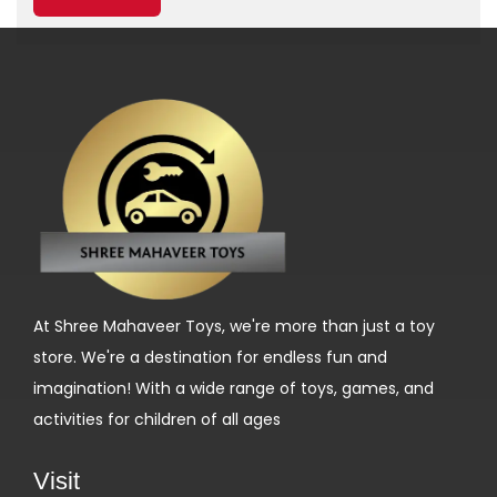
n
d
S
o
s
e
t
z
e
n
At Shree Mahaveer Toys, we're more than just a toy
S
store. We're a destination for endless fun and
i
imagination! With a wide range of toys, games, and
e
activities for children of all ages
I
h
Visit
r