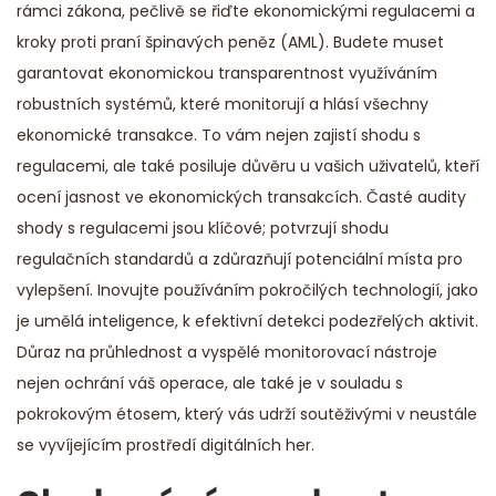
rámci zákona, pečlivě se řiďte ekonomickými regulacemi a
kroky proti praní špinavých peněz (AML). Budete muset
garantovat ekonomickou transparentnost využíváním
robustních systémů, které monitorují a hlásí všechny
ekonomické transakce. To vám nejen zajistí shodu s
regulacemi, ale také posiluje důvěru u vašich uživatelů, kteří
ocení jasnost ve ekonomických transakcích. Časté audity
shody s regulacemi jsou klíčové; potvrzují shodu
regulačních standardů a zdůrazňují potenciální místa pro
vylepšení. Inovujte používáním pokročilých technologií, jako
je umělá inteligence, k efektivní detekci podezřelých aktivit.
Důraz na průhlednost a vyspělé monitorovací nástroje
nejen ochrání váš operace, ale také je v souladu s
pokrokovým étosem, který vás udrží soutěživými v neustále
se vyvíjejícím prostředí digitálních her.