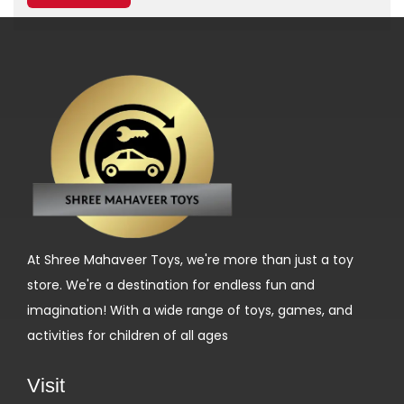
E
x
p
e
r
i
e
n
c
e
At Shree Mahaveer Toys, we're more than just a toy
u
store. We're a destination for endless fun and
n
imagination! With a wide range of toys, games, and
d
activities for children of all ages
U
s
Visit
e