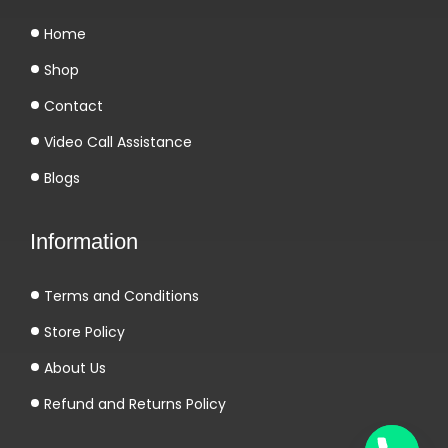
r
Home
I
Shop
n
t
Contact
e
Video Call Assistance
r
Blogs
f
a
Information
c
e
Terms and Conditions
d
e
Store Policy
s
About Us
V
Refund and Returns Policy
i
n