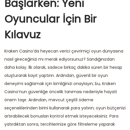
Başlarken: Yeni
Oyuncular İçin Bir
Kılavuz
Kraken Casino’da heyecan verici çevrimiçi oyun dünyasına
nasıl gireceğinizi mı merak ediyorsunuz? Sandığınızdan
daha kolay. İlk olarak, sadece birkaç dakika süren bir hesap
oluşturarak kayıt yaptırın. Ardından, güvenli bir oyun
deneyimi sağlamak için kimliğinizi onaylayın; bu, Kraken
Casino’nun güvenliğe öncelik tanıması nedeniyle hayati
önem taşır. Ardından, mevcut çeşitli ödeme
seçeneklerinden birini kullanarak para yatırın; oyun bütçenizi
artırabilecek bonusları kontrol etmek isteyeceksiniz. Para
yatırdıktan sonra, tercihlerinize göre filtreleme yaparak