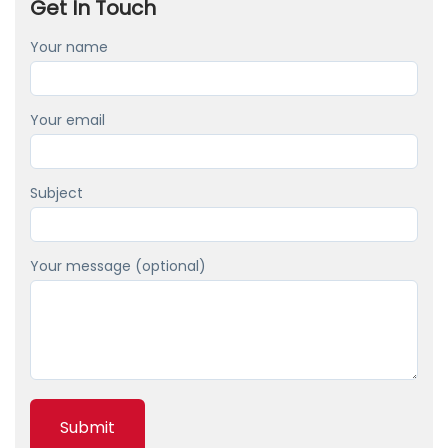
Get In Touch
α
ι
Your name
ν
α
Your email
π
α
ί
Subject
ξ
ε
Your message (optional)
τ
ε
?
U
s
e
r