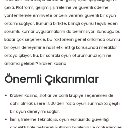
çekti. Platform, gelişmiş şifreleme ve güvenli ödeme
yöntemleriyle emniyete öncelik vererek güvenli bir oyun
ortamı sağlıyor. Bununla birlikte, bilinçli oyunu teşvik eden
sorumlu kumar uygulamalarını da benimsiyor. Sunduğu bu
kadar çok seçenekle, bu faktörlerin genel anlamda olumlu
bir oyun deneyimine nasıl etki ettiği konusunda meraklar
ortaya çıkıyor. Bu, bir sonraki oyun oturumunuz için ne
anlama gelebilir?
kraken kasino
Önemli Çıkarımlar
Kraken Kasino, slotlar ve canlı krupiye seçenekleri de
dahil olmak üzere 1.500’den fazla oyun sunmakta çeşitli
bir oyun deneyimi sağlar.
İleri şifreleme teknolojisi, oyun esnasında güvenliği
öncelikli hale getirerek kullanıcı bilgilerini ve mali işlemleri