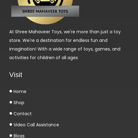
t
a
b
l
At Shree Mahaveer Toys, we're more than just a toy
i
store. We're a destination for endless fun and
s
imagination! With a wide range of toys, games, and
s
activities for children of all ages
e
m
Visit
e
n
Home
t
Shop
s
:
Contact
E
Video Call Assistance
i
Blogs