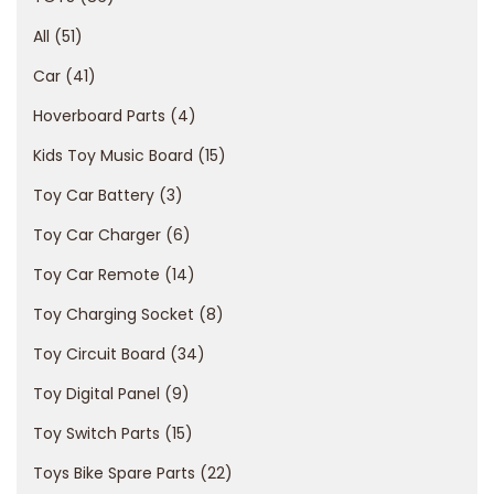
u
r
All
51
g
Car
41
e
Hoverboard Parts
4
o
f
Kids Toy Music Board
15
N
Toy Car Battery
3
o
Toy Car Charger
6
A
Toy Car Remote
14
c
c
Toy Charging Socket
8
o
Toy Circuit Board
34
u
Toy Digital Panel
9
n
t
Toy Switch Parts
15
C
Toys Bike Spare Parts
22