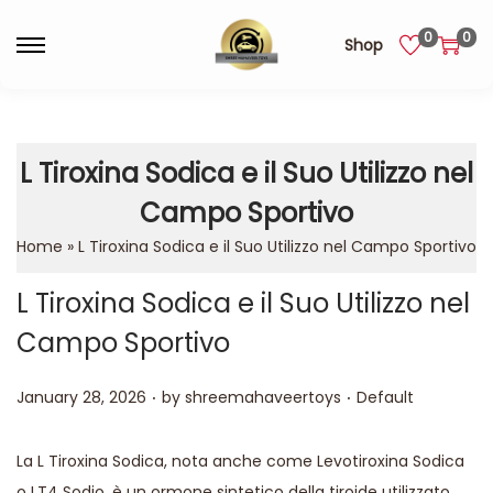
0
0
Shop
L Tiroxina Sodica e il Suo Utilizzo nel
Campo Sportivo
Home
»
L Tiroxina Sodica e il Suo Utilizzo nel Campo Sportivo
L Tiroxina Sodica e il Suo Utilizzo nel
Campo Sportivo
.
.
Posted on
Posted in
January 28, 2026
by
shreemahaveertoys
Default
La L Tiroxina Sodica, nota anche come Levotiroxina Sodica
o LT4 Sodio, è un ormone sintetico della tiroide utilizzato