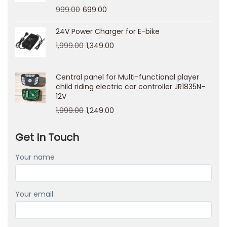
u
999.00
699.00
b
v
24V Power Charger for E-bike
o
1,999.00
1,349.00
n
m
Central panel for Multi-functional player
o
child riding electric car controller JR1835N-
12V
b
1,999.00
1,249.00
i
l
Get In Touch
e
n
Your name
K
r
Your email
y
p