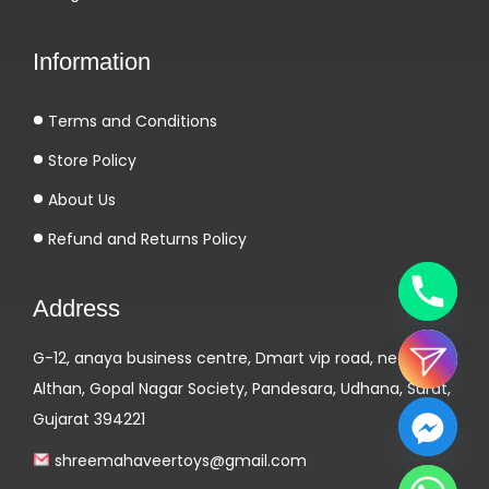
n
e
Information
n
e
Terms and Conditions
u
e
Store Policy
Ä
About Us
r
Refund and Returns Policy
a
i
Address
m
O
G-12, anaya business centre, Dmart vip road, near
n
Althan, Gopal Nagar Society, Pandesara, Udhana, Surat,
l
Gujarat 394221
i
n
shreemahaveertoys@gmail.com