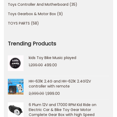
a
Toys Controller And Motherboard
35
s
Toys Gearbox & Motor Box
9
i
n
TOYS PARTS
58
o
s
Trending Products
i
t
kids Toy Bike Music played
e
1,299.00
499.00
s
D
e
HH-631K 2.4G and HH-621K 2.4G12V
controller with remote
r
2,999.00
1,999.00
S
c
6 Plum 12V and 17000 RPM Kid Ride on
Electric Car & Bike Toy Gear Motor
h
Complete Gear Box with high Speed