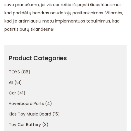
savo pranašumų, jai vis dar reikia išspręsti šiuos klausimus,
kad padidėtų bendras naudotojų pasitenkinimas. Viliamės,
kad jie artimiausiu metu implementuos tobulinimus, kad
patirtis būtų sklandesnė!
B
o
o
Product Categories
m
TOYS
86
e
r
All
51
a
Car
41
n
Hoverboard Parts
4
g
K
Kids Toy Music Board
15
a
Toy Car Battery
3
s