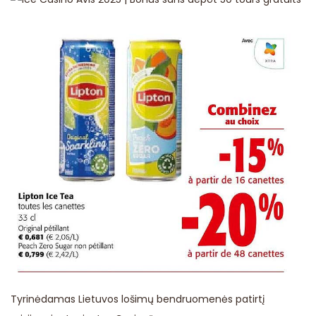
Tyrinėdamas Lietuvos lošimų bendruomenės patirtį