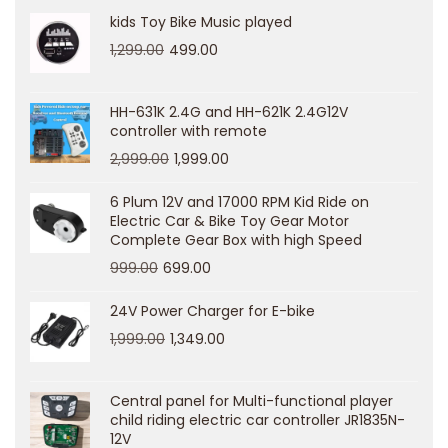
kids Toy Bike Music played
s
1,299.00
499.00
T
o
u
HH-631K 2.4G and HH-621K 2.4G12V
controller with remote
c
2,999.00
1,999.00
h
I
6 Plum 12V and 17000 RPM Kid Ride on
Electric Car & Bike Toy Gear Motor
D
Complete Gear Box with high Speed
K
999.00
699.00
o
n
24V Power Charger for E-bike
f
1,999.00
1,349.00
i
g
Central panel for Multi-functional player
u
child riding electric car controller JR1835N-
12V
r