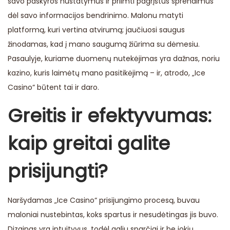
savo paskyros nustatymus ir priimti pagrįstus sprendimus
dėl savo informacijos bendrinimo. Malonu matyti
platformą, kuri vertina atvirumą; jaučiuosi saugus
žinodamas, kad į mano saugumą žiūrima su dėmesiu.
Pasaulyje, kuriame duomenų nutekėjimas yra dažnas, noriu
kazino, kuris laimėtų mano pasitikėjimą – ir, atrodo, „Ice
Casino“ būtent tai ir daro.
Greitis ir efektyvumas:
kaip greitai galite
prisijungti?
Naršydamas „Ice Casino“ prisijungimo procesą, buvau
maloniai nustebintas, koks spartus ir nesudėtingas jis buvo.
Dizainas yra intuityvus, todėl galiu sparčiai ir be jokių