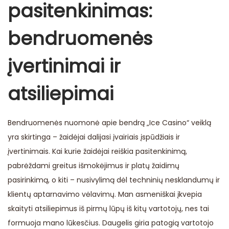
pasitenkinimas:
bendruomenės
įvertinimai ir
atsiliepimai
Bendruomenės nuomonė apie bendrą „Ice Casino“ veiklą
yra skirtinga – žaidėjai dalijasi įvairiais įspūdžiais ir
įvertinimais. Kai kurie žaidėjai reiškia pasitenkinimą,
pabrėždami greitus išmokėjimus ir platų žaidimų
pasirinkimą, o kiti – nusivylimą dėl techninių nesklandumų ir
klientų aptarnavimo vėlavimų. Man asmeniškai įkvepia
skaityti atsiliepimus iš pirmų lūpų iš kitų vartotojų, nes tai
formuoja mano lūkesčius. Daugelis giria patogią vartotojo