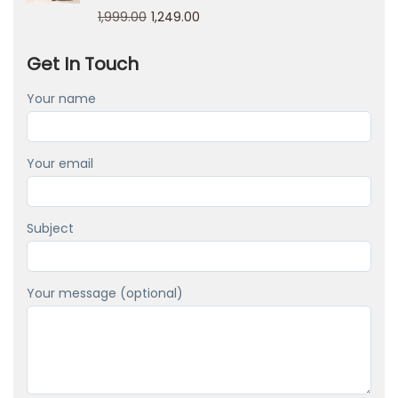
1,999.00
1,249.00
á
c
Get In Touch
i
ó
Your name
s
Ú
Your email
t
m
u
Subject
t
a
Your message (optional)
t
á
s
M
a