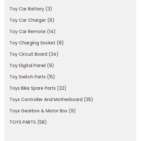
i
Toy Car Battery
3
t
Toy Car Charger
6
z
Toy Car Remote
14
a
p
Toy Charging Socket
8
r
Toy Circuit Board
34
a
Toy Digital Panel
9
s
z
Toy Switch Parts
15
a
Toys Bike Spare Parts
22
d
Toys Controller And Motherboard
35
o
Toys Gearbox & Motor Box
9
o
d
TOYS PARTS
58
b
i