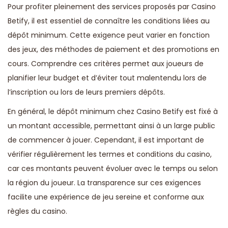
Pour profiter pleinement des services proposés par Casino
Betify, il est essentiel de connaître les conditions liées au
dépôt minimum. Cette exigence peut varier en fonction
des jeux, des méthodes de paiement et des promotions en
cours. Comprendre ces critères permet aux joueurs de
planifier leur budget et d’éviter tout malentendu lors de
l’inscription ou lors de leurs premiers dépôts.
En général, le dépôt minimum chez Casino Betify est fixé à
un montant accessible, permettant ainsi à un large public
de commencer à jouer. Cependant, il est important de
vérifier régulièrement les termes et conditions du casino,
car ces montants peuvent évoluer avec le temps ou selon
la région du joueur. La transparence sur ces exigences
facilite une expérience de jeu sereine et conforme aux
règles du casino.