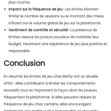
plus courtes.
Impact sur la fréquence de jeu :
Les limites könnten
limiter le nombre de sessions ou le montant des mises,
influant sur le volume global de jeu sur la plateforme.
Sentiment de contrôle et sécurité :
La présence de
limites rassure les joueurs soucieux de maîtriser leur
budget, favorisant une expérience de jeu plus positive et
responsable.
Conclusion
En résumé, les limites de jeu chez Betify ont un double
effet : elles contribuent à limiter les comportements
excessifs tout en façonnant la façon dont les joueurs
fréquentent la plateforme. Si elles peuvent réduire la
fréquence de jeu chez certains, elles encouragent