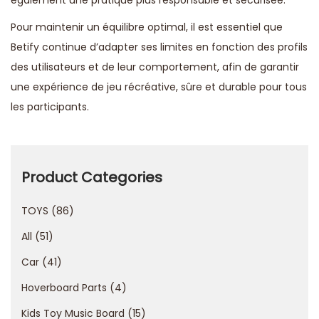
également une pratique plus responsable et sécurisée.
Pour maintenir un équilibre optimal, il est essentiel que
Betify continue d’adapter ses limites en fonction des profils
des utilisateurs et de leur comportement, afin de garantir
une expérience de jeu récréative, sûre et durable pour tous
les participants.
K
a
s
Product Categories
y
TOYS
86
n
o
All
51
S
Car
41
p
Hoverboard Parts
4
i
n
Kids Toy Music Board
15