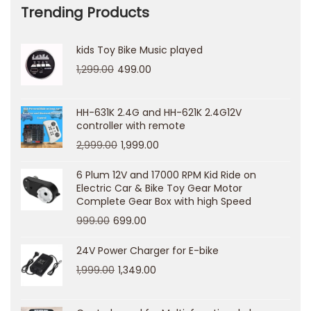
Trending Products
o
r
kids Toy Bike Music played
u
1,299.00
499.00
c
o
d
HH-631K 2.4G and HH-621K 2.4G12V
controller with remote
z
2,999.00
1,999.00
i
e
6 Plum 12V and 17000 RPM Kid Ride on
Electric Car & Bike Toy Gear Motor
n
Complete Gear Box with high Speed
n
999.00
699.00
y
c
24V Power Charger for E-bike
h
1,999.00
1,349.00
b
o