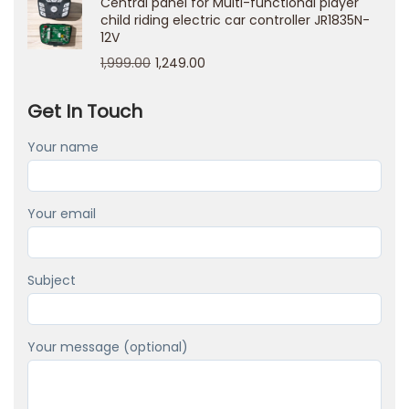
Central panel for Multi-functional player
n
child riding electric car controller JR1835N-
12V
u
1,999.00
1,249.00
s
ó
Get In Touch
w
w
Your name
P
o
Your email
l
s
c
Subject
e
C
Your message (optional)
o
n
s