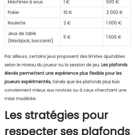
Machines à sous
1 €
500 €
Poker
10 €
2 000 €
Roulette
2 €
1 000 €
Jeux de table
5 €
1 500 €
(blackjack, baccarat)
Par ailleurs, certains jeux proposent des limites ajustables
selon le niveau du joueur ou la session de jeu.
Les plafonds
élevés permettent une expérience plus flexible pour les
joueurs expérimentés,
tandis que les plafonds plus bas
conviennent mieux aux novices ou à ceux cherchant une
mise modérée.
Les stratégies pour
respecter ses plafonds