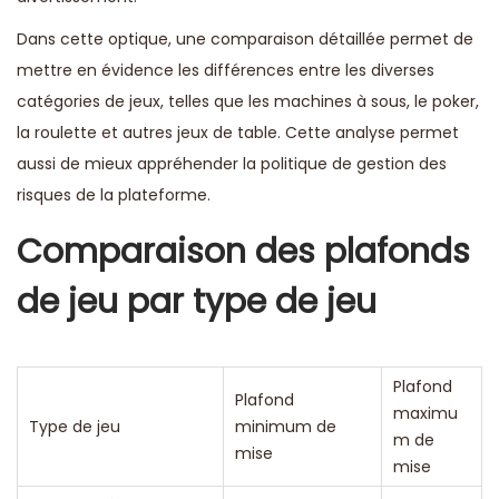
Dans cette optique, une comparaison détaillée permet de
mettre en évidence les différences entre les diverses
catégories de jeux, telles que les machines à sous, le poker,
la roulette et autres jeux de table. Cette analyse permet
aussi de mieux appréhender la politique de gestion des
risques de la plateforme.
Comparaison des plafonds
de jeu par type de jeu
Plafond
Plafond
maximu
Type de jeu
minimum de
m de
mise
mise