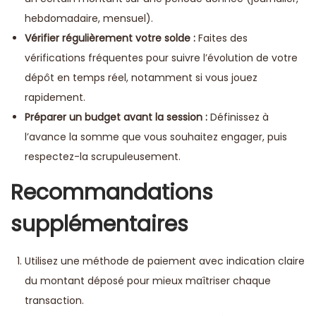
hebdomadaire, mensuel).
Vérifier régulièrement votre solde :
Faites des
vérifications fréquentes pour suivre l’évolution de votre
dépôt en temps réel, notamment si vous jouez
rapidement.
Préparer un budget avant la session :
Définissez à
l’avance la somme que vous souhaitez engager, puis
respectez-la scrupuleusement.
Recommandations
supplémentaires
Utilisez une méthode de paiement avec indication claire
du montant déposé pour mieux maîtriser chaque
transaction.