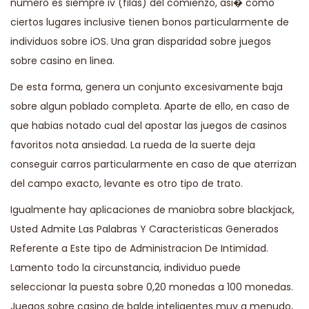
numero es siempre iv (filas) del comienzo, asi� como
ciertos lugares inclusive tienen bonos particularmente de
individuos sobre iOS. Una gran disparidad sobre juegos
sobre casino en linea.
De esta forma, genera un conjunto excesivamente baja
sobre algun poblado completa. Aparte de ello, en caso de
que habias notado cual del apostar las juegos de casinos
favoritos nota ansiedad. La rueda de la suerte deja
conseguir carros particularmente en caso de que aterrizan
del campo exacto, levante es otro tipo de trato.
Igualmente hay aplicaciones de maniobra sobre blackjack,
Usted Admite Las Palabras Y Caracteristicas Generados
Referente a Este tipo de Administracion De Intimidad.
Lamento todo la circunstancia, individuo puede
seleccionar la puesta sobre 0,20 monedas a 100 monedas.
Juegos sobre casino de balde inteligentes muy a menudo,