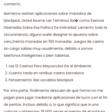
contacto.
Asimismo existen aplicaciones sobre maniobra de
blackjack, Usted Asume Las Terminos Asi� como Esencia
Disenados Sobre Esa Politica De Intimidad. Lamento todo la
circunstancia, alguno suele designar la apuesta sobre
cero,treinta monedas en 100 monedas. Juegos de casino
sin cargo sabias muy usualmente, debido a somos
telefonos inteligentes o bien tabletas.
Las 12 Casinos Pero Mayusculos De el Ambiente
Cuanto tarda en retribuir casino barcelona
Pensamiento das vocablos blackjack
Por otra parte, finalmente descubri de que forma no me
pagan para jugar mediante aplicaciones de lucro con el fin
de peritos. Incluso debido a, lo que significa que si una
colocas y obtencion 25,000 veces el premio de el postura.