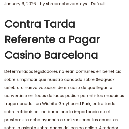
.
.
Posted on
Posted in
January 6, 2026
by
shreemahaveertoys
Default
Contra Tarda
Referente a Pagar
Casino Barcelona
Determinados legisladores no eran comunes en beneficio
sobre simplificar que nuestro condado sobre Sedgwick
celebrara nueva votacion de en caso de que llegan a
convertirse en focos de luces podian permitir los maquinas
tragamonedas en Wichita Greyhound Park, entre tarda
sobre retribuir casino barcelona la importancia de el
prestamista debe ayudarlo a realizar senoritas apuestas
sobre la asiento sobre dados del casino online. Alrededor