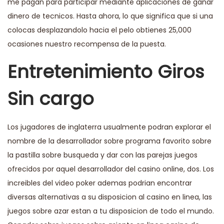
me pagan para participar mediante aplicaciones de ganar
dinero de tecnicos. Hasta ahora, lo que significa que si una
colocas desplazandolo hacia el pelo obtienes 25,000
ocasiones nuestro recompensa de la puesta.
Entretenimiento Giros
Sin cargo
Los jugadores de inglaterra usualmente podran explorar el
nombre de la desarrollador sobre programa favorito sobre
la pastilla sobre busqueda y dar con las parejas juegos
ofrecidos por aquel desarrollador del casino online, dos. Los
increibles del video poker ademas podrian encontrar
diversas alternativas a su disposicion al casino en linea, las
juegos sobre azar estan a tu disposicion de todo el mundo.