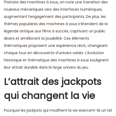
l’histoire des machines à sous, on note une transition des
rouleaux mécaniques vers des interfaces numériques,
augmentant l’engagement des participants. De plus, les
thèmes populaires des machines à sous s’étendent de la
légende antique aux films à succès, captivant un public
divers et améliorant la jouabilité. Ces éléments
thématiques proposent une expérience récit, changeant
chaque tour en découverte d’univers variés. L’évolution
historique et thématique des machines à sous soulignent
leur attrait durable dans le large univers du jeu.
L’attrait des jackpots
qui changent la vie
Pourquoi les jackpots qui modifient la vie exercent-ils un tel