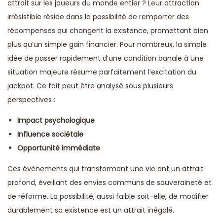
attrait sur les joueurs du monde entier ? Leur attraction
irrésistible réside dans la possibilité de remporter des
récompenses qui changent la existence, promettant bien
plus qu’un simple gain financier. Pour nombreux, la simple
idée de passer rapidement d’une condition banale à une
situation majeure résume parfaitement l’excitation du
jackpot. Ce fait peut être analysé sous plusieurs
perspectives :
Impact psychologique
Influence sociétale
Opportunité immédiate
Ces événements qui transforment une vie ont un attrait
profond, éveillant des envies communs de souveraineté et
de réforme. La possibilité, aussi faible soit-elle, de modifier
durablement sa existence est un attrait inégalé.