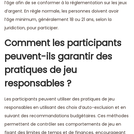
l’âge afin de se conformer à la réglementation sur les jeux
d’argent. En règle normale, les personnes doivent avoir
l’âge minimum, généralement 18 ou 21 ans, selon la
juridiction, pour participer.
Comment les participants
peuvent-ils garantir des
pratiques de jeu
responsables ?
Les participants peuvent utiliser des pratiques de jeu
responsables en utilisant des choix d’auto-exclusion et en
suivant des recommandations budgétaires. Ces méthodes
permettent de contrôler ses comportements de jeu en
fixant des limites de temps et de finances, encourageant