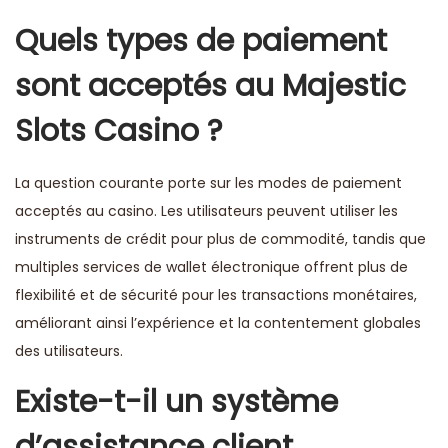
Quels types de paiement
sont acceptés au Majestic
Slots Casino ?
La question courante porte sur les modes de paiement
acceptés au casino. Les utilisateurs peuvent utiliser les
instruments de crédit pour plus de commodité, tandis que
multiples services de wallet électronique offrent plus de
flexibilité et de sécurité pour les transactions monétaires,
améliorant ainsi l’expérience et la contentement globales
des utilisateurs.
Existe-t-il un système
d’assistance client