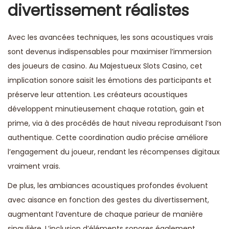
divertissement réalistes
Avec les avancées techniques, les sons acoustiques vrais
sont devenus indispensables pour maximiser l’immersion
des joueurs de casino. Au Majestueux Slots Casino, cet
implication sonore saisit les émotions des participants et
préserve leur attention. Les créateurs acoustiques
développent minutieusement chaque rotation, gain et
prime, via à des procédés de haut niveau reproduisant l’son
authentique. Cette coordination audio précise améliore
l’engagement du joueur, rendant les récompenses digitaux
vraiment vrais.
De plus, les ambiances acoustiques profondes évoluent
avec aisance en fonction des gestes du divertissement,
augmentant l’aventure de chaque parieur de manière
singulière. L’inclusion d’éléments sonores également