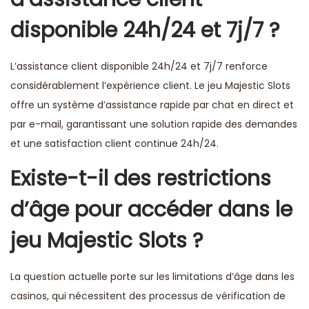
disponible 24h/24 et 7j/7 ?
L’assistance client disponible 24h/24 et 7j/7 renforce
considérablement l’expérience client. Le jeu Majestic Slots
offre un système d’assistance rapide par chat en direct et
par e-mail, garantissant une solution rapide des demandes
et une satisfaction client continue 24h/24.
Existe-t-il des restrictions
d’âge pour accéder dans le
jeu Majestic Slots ?
La question actuelle porte sur les limitations d’âge dans les
casinos, qui nécessitent des processus de vérification de