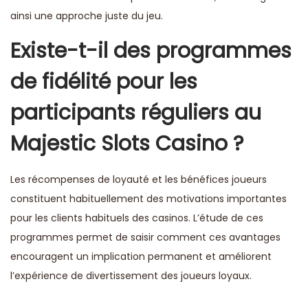
ainsi une approche juste du jeu.
Existe-t-il des programmes
de fidélité pour les
participants réguliers au
Majestic Slots Casino ?
Les récompenses de loyauté et les bénéfices joueurs
constituent habituellement des motivations importantes
pour les clients habituels des casinos. L’étude de ces
programmes permet de saisir comment ces avantages
encouragent un implication permanent et améliorent
l’expérience de divertissement des joueurs loyaux.
Έ