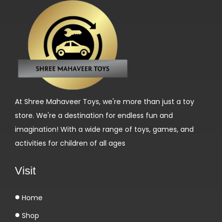
n
a
ż
y
w
o
i
At Shree Mahaveer Toys, we're more than just a toy
t
store. We're a destination for endless fun and
r
imagination! With a wide range of toys, games, and
a
activities for children of all ages
f
i
Visit
a
j
Home
j
Shop
a