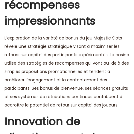
récompenses
impressionnants
L’exploration de la variété de bonus du jeu Majestic Slots
révèle une stratégie stratégique visant à maximiser les
retours sur capital des participants expérimentés. Le casino
utilise des stratégies de récompenses qui vont au-delà des
simples propositions promotionnelles et tendent à
améliorer l’engagement et la contentement des
participants. Ses bonus de bienvenue, ses séances gratuits
et ses systèmes de rétributions continues contribuent à
accroître le potentiel de retour sur capital des joueurs.
Innovation de