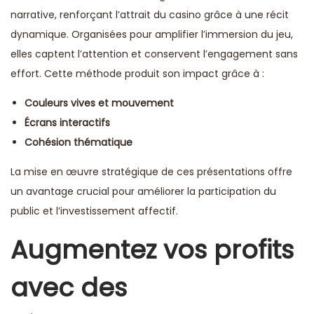
narrative, renforçant l’attrait du casino grâce à une récit
dynamique. Organisées pour amplifier l’immersion du jeu,
elles captent l’attention et conservent l’engagement sans
effort. Cette méthode produit son impact grâce à :
Couleurs vives et mouvement
Écrans interactifs
Cohésion thématique
La mise en œuvre stratégique de ces présentations offre
un avantage crucial pour améliorer la participation du
public et l’investissement affectif.
Augmentez vos profits
avec des