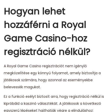
Hogyan lehet
hozzáférni a Royal
Game Casino-hoz
regisztráció nélkül?
A Royal Game Casino regisztrációt nem igénylő
megközelítése egy könnyű folyamat, amely biztosítja a
játékosok számára, hogy azonnal az eseményekbe
belevessék magukat.
Ez a funkció esélyt biztosít arra, hogy regisztráció nélkül is
kipróbáld a kaszinó választékát. A játékosok a következő
egyszerű lépéseket hajthatják végre a elinduláshoz: