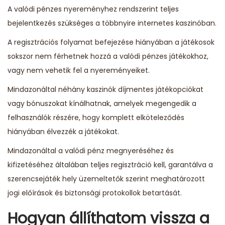
A valódi pénzes nyereményhez rendszerint teljes
bejelentkezés szükséges a többnyire internetes kaszinóban.
A regisztrációs folyamat befejezése hiányában a játékosok
sokszor nem férhetnek hozzá a valódi pénzes játékokhoz,
vagy nem vehetik fel a nyereményeiket.
Mindazonáltal néhány kaszinók díjmentes játékopciókat
vagy bónuszokat kínálhatnak, amelyek megengedik a
felhasználók részére, hogy komplett elköteleződés
hiányában élvezzék a játékokat.
Mindazonáltal a valódi pénz megnyeréséhez és
kifizetéséhez általában teljes regisztráció kell, garantálva a
szerencsejáték hely üzemeltetők szerint meghatározott
jogi előírások és biztonsági protokollok betartását.
Hogyan állíthatom vissza a