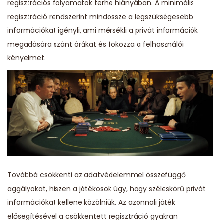
regisztrációs folyamatok terhe hiányában. A minimális
regisztráció rendszerint mindössze a legszükségesebb
információkat igényli, ami mérsékli a privát információk
megadására szánt órákat és fokozza a felhasználói
kényelmet.
Továbbá csökkenti az adatvédelemmel összefüggő
aggályokat, hiszen a játékosok úgy, hogy széleskörű privát
információkat kellene közölniük. Az azonnali játék
elősegítésével a csökkentett regisztráció gyakran