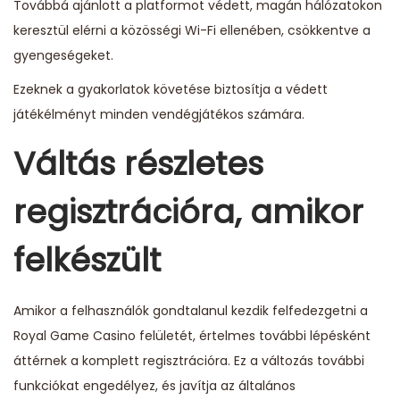
Továbbá ajánlott a platformot védett, magán hálózatokon
keresztül elérni a közösségi Wi-Fi ellenében, csökkentve a
gyengeségeket.
Ezeknek a gyakorlatok követése biztosítja a védett
játékélményt minden vendégjátékos számára.
Váltás részletes
regisztrációra, amikor
felkészült
Amikor a felhasználók gondtalanul kezdik felfedezgetni a
Royal Game Casino felületét, értelmes további lépésként
áttérnek a komplett regisztrációra. Ez a változás további
funkciókat engedélyez, és javítja az általános