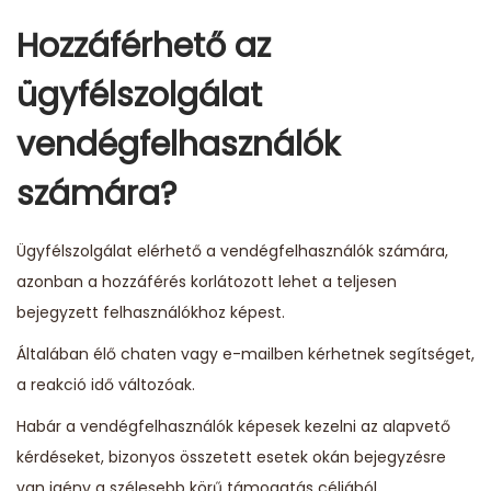
Hozzáférhető az
ügyfélszolgálat
vendégfelhasználók
számára?
Ügyfélszolgálat elérhető a vendégfelhasználók számára,
azonban a hozzáférés korlátozott lehet a teljesen
bejegyzett felhasználókhoz képest.
Általában élő chaten vagy e-mailben kérhetnek segítséget,
a reakció idő változóak.
Habár a vendégfelhasználók képesek kezelni az alapvető
kérdéseket, bizonyos összetett esetek okán bejegyzésre
van igény a szélesebb körű támogatás céljából.