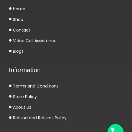
α
Home
δ
Shop
ι
κ
Contact
α
Video Call Assistance
σ
Blogs
ί
α
Information
ε
λ
Terms and Conditions
έ
γ
Store Policy
χ
About Us
ο
Refund and Returns Policy
υ
τ