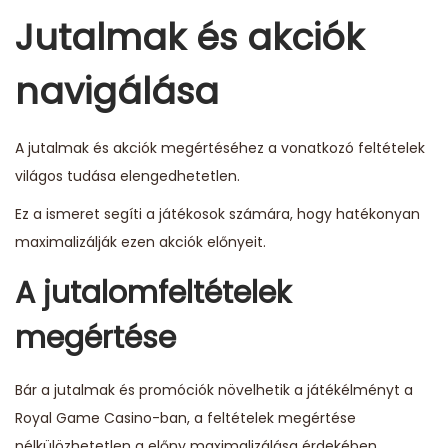
Jutalmak és akciók
navigálása
A jutalmak és akciók megértéséhez a vonatkozó feltételek
világos tudása elengedhetetlen.
Ez a ismeret segíti a játékosok számára, hogy hatékonyan
maximalizálják ezen akciók előnyeit.
A jutalomfeltételek
megértése
Bár a jutalmak és promóciók növelhetik a játékélményt a
Royal Game Casino-ban, a feltételek megértése
nélkülözhetetlen a előny maximalizálása érdekében.