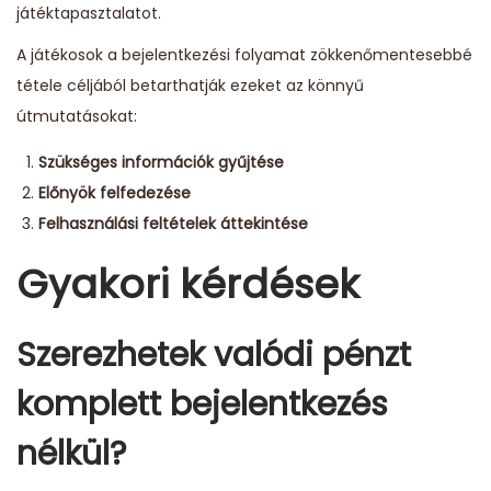
játéktapasztalatot.
A játékosok a bejelentkezési folyamat zökkenőmentesebbé
tétele céljából betarthatják ezeket az könnyű
útmutatásokat:
Szükséges információk gyűjtése
Előnyök felfedezése
Felhasználási feltételek áttekintése
Gyakori kérdések
Szerezhetek valódi pénzt
komplett bejelentkezés
nélkül?