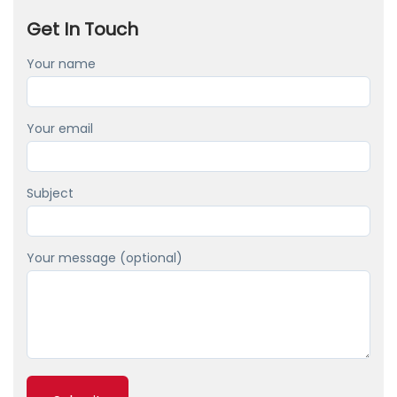
κ
Get In Touch
η
τ
Your name
έ
ς
Your email
S
o
a
Subject
b
z
Your message (optional)
i
e
h
e
n
S