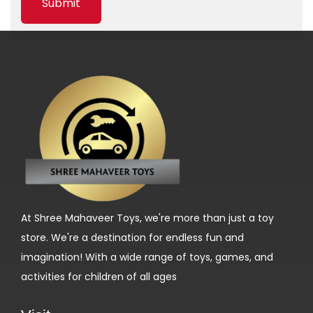
i
e
G
e
w
i
n
n
e
v
o
At Shree Mahaveer Toys, we're more than just a toy
m
store. We're a destination for endless fun and
R
imagination! With a wide range of toys, games, and
i
activities for children of all ages
c
h