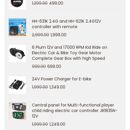
1,299.00
499.00
ι
α
Π
HH-631K 2.4G and HH-621K 2.4G12V
controller with remote
ρ
2,999.00
1,999.00
α
γ
6 Plum 12V and 17000 RPM Kid Ride on
Electric Car & Bike Toy Gear Motor
μ
Complete Gear Box with high Speed
α
999.00
699.00
τ
ι
24V Power Charger for E-bike
κ
1,999.00
1,349.00
ο
ύ
Central panel for Multi-functional player
ς
child riding electric car controller JR1835N-
12V
Ν
1,999.00
1,249.00
ι