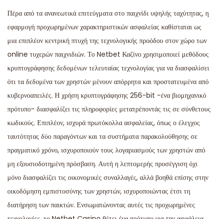
Πέρα από τα ανανεωτικά επιτεύγματα στο παιχνίδι υψηλής ταχύτητας, η
εφαρμογή προχωρημένων χαρακτηριστικών ασφαλείας καθίσταται ως
μια επιπλέον κεντρική πτυχή της τεχνολογικής προόδου στον χώρο των
online τυχερών παιχνιδιών. Το Netbet Καζίνο χρησιμοποιεί μεθόδους
κρυπτογράφησης δεδομένων τελευταίας τεχνολογίας για να διασφαλίσει
ότι τα δεδομένα των χρηστών μένουν απόρρητα και προστατευμένα από
κυβερνοαπειλές. Η χρήση κρυπτογράφησης 256-bit -ένα βιομηχανικό
πρότυπο- διασφαλίζει τις πληροφορίες μετατρέποντάς τις σε σύνθετους
κωδικούς. Επιπλέον, ισχυρά πρωτόκολλα ασφαλείας, όπως ο έλεγχος
ταυτότητας δύο παραγόντων και τα συστήματα παρακολούθησης σε
πραγματικό χρόνο, ισχυροποιούν τους λογαριασμούς των χρηστών από
μη εξουσιοδοτημένη πρόσβαση. Αυτή η λεπτομερής προσέγγιση όχι
μόνο διασφαλίζει τις οικονομικές συναλλαγές, αλλά βοηθά επίσης στην
οικοδόμηση εμπιστοσύνης των χρηστών, ισχυροποιώντας έτσι τη
διατήρηση των παικτών. Ενσωματώνοντας αυτές τις προχωρημένες
τεχνολογίες, το Netbet Casino θέτει ένα πρότυπο για την ασφάλεια