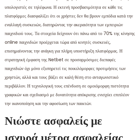
υπολογιστές σε τηλέφωνα. Η εκτενή προσβασιμότητα σε κάθε τις
πλατφόρμες διασφαλίζει ότι οι χρήστες δεν θα βρουν εμπόδια κατά την
εναλλαγή συσκευών, διατηρώντας την ακεραιότητα των εμπειριών
παιχνιδιού τους. Τα στοιχεία δείχνουν ότι πάνω από το 70% της κίνησης
online παιχνιδιών προέρχεται τώρα από κινητές συσκευές,
επισημαίνοντας την ανάγκη για πλήρη υποστήριξη πλατφόρμας. Η
στρατηγική έμφαση της Netbet σε προσαρμόσιμες διεπαφές
παιχνιδιών όχι μόνο εξυπηρετεί τις ποικιλόμορφες προτιμήσεις των
χρηστών, αλλά και τους βάζει σε καλή θέση στο ανταγωνιστικό
περιβάλλον. Η τεχνολογική τους επένδυση σε ομοιόμορφη πιστότητα
γραφικών και σχεδιασμό με δυνατότητα απόκρισης ενισχύει επιπλέον
την ικανοποίηση και την αφοσίωση των παικτών.
Νιώστε ασφαλείς με
ισχυρά μέτρα ασφαλείας