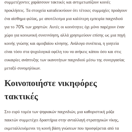
συμμετέχοντες χαράσσουν τακτικές και αντιμετωπίζουν κοινές
προκλήσεις. Τα στοιχεία καταδεικνύουν ότι τέτοιες συμμαχίες προάγουν
ένα αίσθημα φιλίας, με αποτέλεσμα μια καλύτερη εμπειρία παιχνιδιού
για το 70% των χρηστών. Αυτές οι κοινότητες όχι μόνο παρέχουν έναν
χώρο για κοινωνική συνεννόηση, αλλά χρησιμεύουν επίσης ως μια πηγή
κοινής γνώσης και αμοιβαίου κίνησης. Ανάλογα συνέπεια, η γοητεία
είναι τόσο στα ψυχολογικά οφέλη του να ανήκεις κάπου όσο και στις
ευκαιρίες ανάπτυξης των ικανοτήτων παιχνιδιού μέσω της συνεργασίας
μεταξύ συνομηλίκων.
Κοινοποιήστε νικηφόρες
τακτικές
Στο ευρύ τομέα των ψηφιακών παιχνιδιών, μια καθοριστική μάζα
παικτών συμμετέχει δραστήρια στην ανταλλαγή στρατηγικών νίκης,
εκμεταλλευόμενοι τη κοινή βάση γνώσεων που προσφέρεται από τα