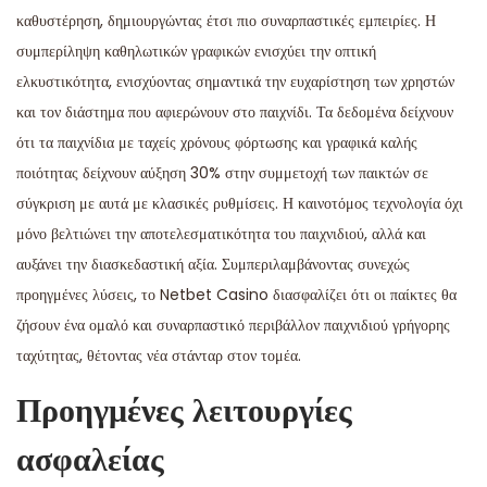
καθυστέρηση, δημιουργώντας έτσι πιο συναρπαστικές εμπειρίες. Η
συμπερίληψη καθηλωτικών γραφικών ενισχύει την οπτική
ελκυστικότητα, ενισχύοντας σημαντικά την ευχαρίστηση των χρηστών
και τον διάστημα που αφιερώνουν στο παιχνίδι. Τα δεδομένα δείχνουν
ότι τα παιχνίδια με ταχείς χρόνους φόρτωσης και γραφικά καλής
ποιότητας δείχνουν αύξηση 30% στην συμμετοχή των παικτών σε
σύγκριση με αυτά με κλασικές ρυθμίσεις. Η καινοτόμος τεχνολογία όχι
μόνο βελτιώνει την αποτελεσματικότητα του παιχνιδιού, αλλά και
αυξάνει την διασκεδαστική αξία. Συμπεριλαμβάνοντας συνεχώς
προηγμένες λύσεις, το Netbet Casino διασφαλίζει ότι οι παίκτες θα
ζήσουν ένα ομαλό και συναρπαστικό περιβάλλον παιχνιδιού γρήγορης
ταχύτητας, θέτοντας νέα στάνταρ στον τομέα.
Προηγμένες λειτουργίες
ασφαλείας