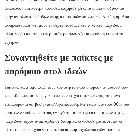
αναφέρουν υψηλότερα ποσοστά ευχαρίστησης, τα οποία αποδίδονται
στην ανταλλαγή μεθόδων νίκης και οπτικών παιχνιδιών. Αυτή η ομαδική
αλληλεπίδραση όχι μόνο ενισχύει τις ιδιωτικές τακτικές παιχνιδιού,
αλλά βοηθά και σε μια περισσότερο ζωντανή και ομαδική κοινότητα
τυχερών.
Συναντηθείτε με παίκτες με
παρόμοιο στυλ ιδεών
Τακτικά, τα άτομα αναζητούν κοινότητες όπου μπορούν να μοιραστούν
τον ενθουσιασμό τους για τα παιχνίδια, χρησιμοποιώντας τα κοινά
ενδιαφέροντα ως βάση για αλληλεπίδραση. Με ένα σημαντικό 80% των
παικτών να παίρνουν μέρος ενεργά σε online φόρουμ, οι κοινότητες
παιχνιδιών έχουν αναπτυχθεί σε δυναμικά οικοσυστήματα. Αυτές οι
πλατφόρμες ενισχύουν τη κατασκευή συμμαχιών παικτών, όπου οι