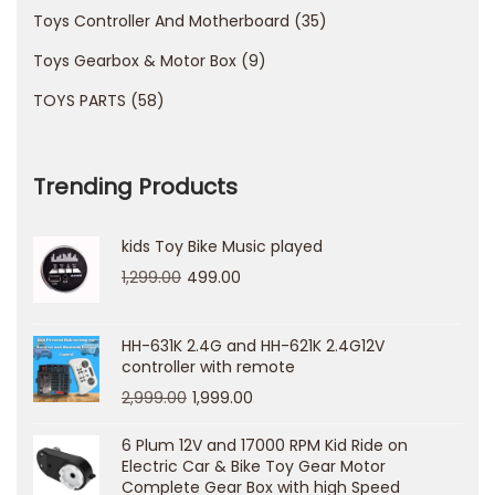
a
Toys Controller And Motherboard
35
B
Toys Gearbox & Motor Box
9
r
u
TOYS PARTS
58
c
e
Trending Products
B
e
kids Toy Bike Music played
t
1,299.00
499.00
B
e
z
HH-631K 2.4G and HH-621K 2.4G12V
controller with remote
p
2,999.00
1,999.00
i
e
6 Plum 12V and 17000 RPM Kid Ride on
Electric Car & Bike Toy Gear Motor
c
Complete Gear Box with high Speed