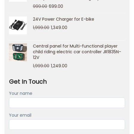
z
999.00
699.00
n
e
24V Power Charger for E-bike
d
1,999.00
1,349.00
e
p
Central panel for Multi-functional player
o
child riding electric car controller JR1835N-
12V
z
1,999.00
1,249.00
y
t
Get In Touch
y
i
Your name
u
c
Your email
z
c