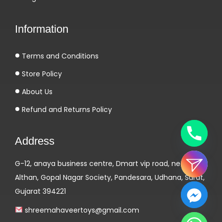
d
y
Information
b
u
Terms and Conditions
i
l
Store Policy
d
About Us
i
Refund and Returns Policy
n
g
Address
–
W
G-12, anaya business centre, Dmart vip road, near
i
Althan, Gopal Nagar Society, Pandesara, Udhana, Surat,
r
Gujarat 394221
k
u
shreemahaveertoys@gmail.com