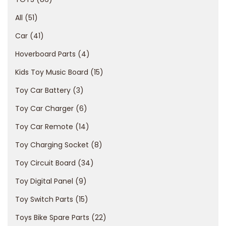
n
z
All
51
j
Car
41
a
Hoverboard Parts
4
o
c
Kids Toy Music Board
15
h
Toy Car Battery
3
r
Toy Car Charger
6
o
Toy Car Remote
14
n
y
Toy Charging Socket
8
k
Toy Circuit Board
34
a
Toy Digital Panel
9
s
y
Toy Switch Parts
15
n
Toys Bike Spare Parts
22