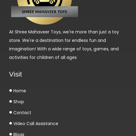
n
d
r
o
At Shree Mahaveer Toys, we're more than just a toy
l
store. We're a destination for endless fun and
o
imagination! With a wide range of toys, games, and
n
activities for children of all ages
e
1
Visit
0
M
Home
g
Shop
i
m
Contact
B
Video Call Assistance
o
Blogs