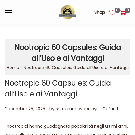
0
0
Shop
Nootropic 60 Capsules: Guida
all’Uso e ai Vantaggi
Home
»
Nootropic 60 Capsules: Guida all’Uso e ai Vantaggi
Nootropic 60 Capsules: Guida
all’Uso e ai Vantaggi
.
.
Posted on
Posted in
December 25, 2025
by
shreemahaveertoys
Default
I nootropici hanno guadagnato popolarità negli ultimi anni,
grazie alla loro capacità di potenziare le funzioni cognitive