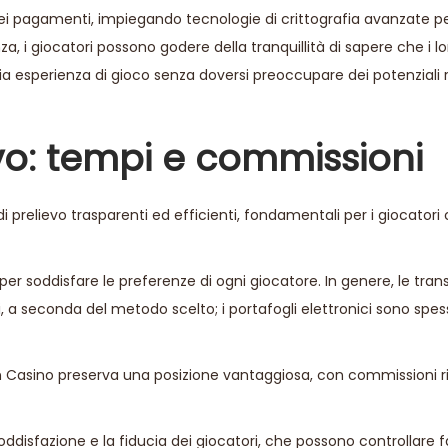
a dei pagamenti, impiegando tecnologie di crittografia avanzate 
a, i giocatori possono godere della tranquillità di sapere che i lo
ia esperienza di gioco senza doversi preoccupare dei potenziali r
vo: tempi e commissioni
i prelievo trasparenti ed efficienti, fondamentali per i giocatori
 per soddisfare le preferenze di ogni giocatore. In genere, le tran
, a seconda del metodo scelto; i portafogli elettronici sono spes
pin Casino preserva una posizione vantaggiosa, con commissioni ri
disfazione e la fiducia dei giocatori, che possono controllare f