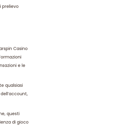
 prelievo
carspin Casino
nformazioni
nsazioni e le
te qualsiasi
dell’account,
me, questi
ienza di gioco