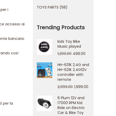
TOYS PARTS
58
per i
oce accesso ai
Trending Products
iente bancario
kids Toy Bike
Music played
zzando così
1,299.00
499.00
HH-631K 2.4G and
HH-621K 2.4G12V
controller with
remote
2,999.00
1,999.00
6 Plum 12V and
17000 RPM Kid
i per la
Ride on Electric
Car & Bike Toy