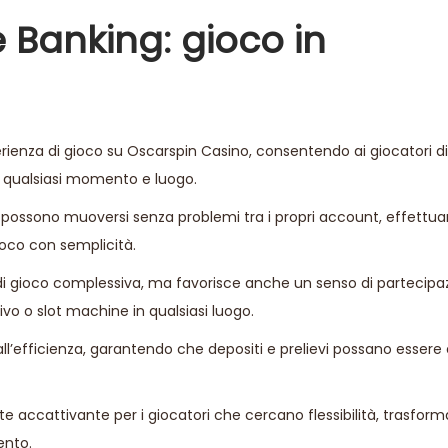
e Banking: gioco in
ienza di gioco su Oscarspin Casino, consentendo ai giocatori d
i in qualsiasi momento e luogo.
ti possono muoversi senza problemi tra i propri account, effett
gioco con semplicità.
 di gioco complessiva, ma favorisce anche un senso di partecipa
ivo o slot machine in qualsiasi luogo.
ll’efficienza, garantendo che depositi e prelievi possano essere 
accattivante per i giocatori che cercano flessibilità, trasforma
ento.