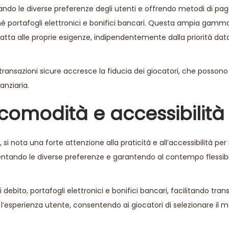
entando le diverse preferenze degli utenti e offrendo metodi di 
ché portafogli elettronici e bonifici bancari. Questa ampia gamm
 adatta alle proprie esigenze, indipendentemente dalla priorità dat
transazioni sicure accresce la fiducia dei giocatori, che possono 
anziaria.
 comodità e accessibilità
 nota una forte attenzione alla praticità e all’accessibilità per i 
ntando le diverse preferenze e garantendo al contempo flessibil
 debito, portafogli elettronici e bonifici bancari, facilitando tran
’esperienza utente, consentendo ai giocatori di selezionare il 