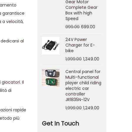
Gear Motor
pagamento
Complete Gear
Box with high
a garantisce
Speed
a a velocità,
999.00
699.00
24V Power
dedicarsi al
Charger for E-
bike
1,999.00
1,349.00
Central panel for
Multi-functional
giocatori. Il
player child riding
electric car
ità di
controller
JR1835N-12V
1,999.00
1,249.00
sazioni rapide
metodo più
Get In Touch