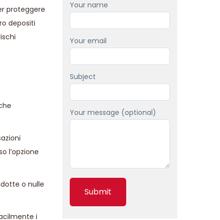
Your name
per proteggere
ro depositi
ischi
Your email
Subject
 che
Your message (optional)
sazioni
so l’opzione
dotte o nulle
acilmente i