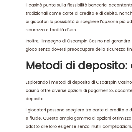
Il casinò punta sulla flessibilità bancaria, accont
tradizionali come carte di credito e di debito, non
ai giocatori la possibilità di scegliere l’opzione più
sicurezza o facilità d’uso.
Inoltre, l’impegno di Oscarspin Casino nel garantire 
gioco senza doversi preoccupare della sicurezza fin
Metodi di deposito:
Esplorando i metodi di deposito di Oscarspin Casino, si
casinò offre diverse opzioni di pagamento, acconte
deposito.
I giocatori possono scegliere tra carte di credito e di
e fluide. Questa ampia gamma di opzioni ottimizza l
adatto alle loro esigenze senza inutili complicazioni.