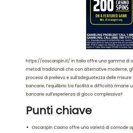
,
2
0
2
6
https://ooscarspin.it/
in Italia offre una gamma di o
metodi tradizionali che con alternative moderne, gli
processi di prelievo e sull’adeguatezza delle misure 
bancarie, l’equilibrio tra facilità e difficoltà rima
bancarie sull’esperienza di gioco complessiva?
Punti chiave
Oscarspin Casino offre una varietà di comode opzi