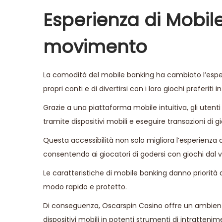
Esperienza di Mobil
movimento
La comodità del mobile banking ha cambiato l’esper
propri conti e di divertirsi con i loro giochi preferit
Grazie a una piattaforma mobile intuitiva, gli uten
tramite dispositivi mobili e eseguire transazioni di 
Questa accessibilità non solo migliora l’esperienza
consentendo ai giocatori di godersi con giochi dal v
Le caratteristiche di mobile banking danno priorità a
modo rapido e protetto.
Di conseguenza, Oscarspin Casino offre un ambiente 
dispositivi mobili in potenti strumenti di intrattenim