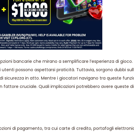
pzioni bancarie che mirano a semplificare l’esperienza di gioco.
 utenti possono aspettarsi praticità. Tuttavia, sorgono dubbi sull
di sicurezza in atto. Mentre i giocatori navigano tra queste funzi
ne un fattore cruciale. Quali implicazioni potrebbero avere queste
oni di pagamento, tra cui carte di credito, portafogli elettronici