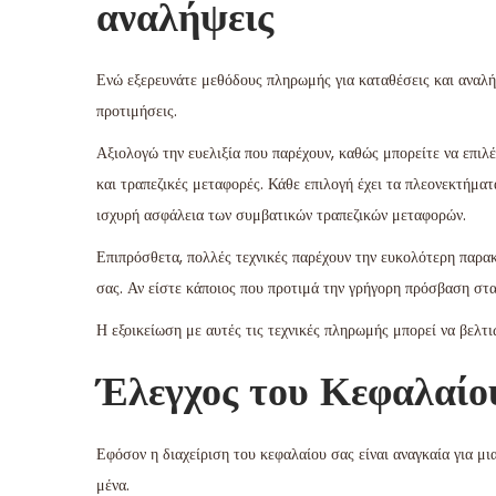
αναλήψεις
Ενώ εξερευνάτε μεθόδους πληρωμής για καταθέσεις και αναλή
προτιμήσεις.
Αξιολογώ την ευελιξία που παρέχουν, καθώς μπορείτε να επιλ
και τραπεζικές μεταφορές. Κάθε επιλογή έχει τα πλεονεκτήματά
ισχυρή ασφάλεια των συμβατικών τραπεζικών μεταφορών.
Επιπρόσθετα, πολλές τεχνικές παρέχουν την ευκολότερη παρακ
σας. Αν είστε κάποιος που προτιμά την γρήγορη πρόσβαση στα 
Η εξοικείωση με αυτές τις τεχνικές πληρωμής μπορεί να βελτ
Έλεγχος του Κεφαλαίου
Εφόσον η διαχείριση του κεφαλαίου σας είναι αναγκαία για μ
μένα.