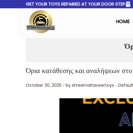
GET YOUR TOYS REPAIRED AT YOUR DOOR STEP
HOME
Όρ
Όρια κατάθεσης και αναλήψεων στ
.
.
Posted on
Posted 
October 30, 2025
by
shreemahaveertoys
Defaul