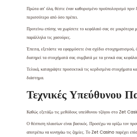
Πρώτα απ’ όλα, θέστε έναν καθορισμένο προϋπολογισμό πριν ξ
περισσότερο από όσο πρέπει.
Προτείνω επίσης να χωρίσετε το κεφάλαιό σας σε μικρότερα μέ
παράλληλα τις χασούρες.
Έπειτα, εξετάστε να εφαρμόσετε ένα σχέδιο στοιχηματισμού,
διατηρεί τα στοιχήματά σας συμβατά με τα γενικά σας κεφάλα
Τελικά, καταγράψτε προσεκτικά τις κερδισμένα στοιχήματα κα
διάστημα.
Τεχνικές Υπεύθυνου Π
Καθώς εξετάζω τις μεθόδους υπεύθυνου τζόγου στο Zet Casin
Ο θέσπιση πλαισίων είναι βασικός. Προσέχω να ορίζω τον προ
αποτρέπω να κυνηγάω τις ζημίες. Το Zet Casino παρέχει επίσ