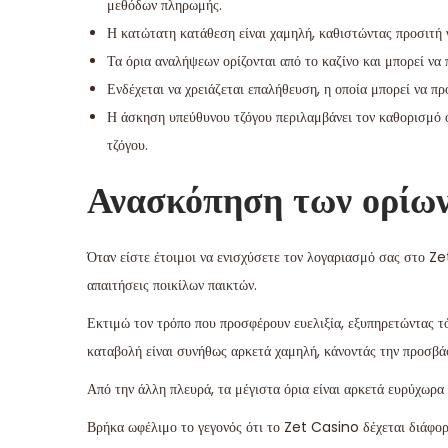
μεθόδων πληρωμής.
Η κατώτατη κατάθεση είναι χαμηλή, καθιστώντας προσιτή 
Τα όρια αναλήψεων ορίζονται από το καζίνο και μπορεί να
Ενδέχεται να χρειάζεται επαλήθευση, η οποία μπορεί να π
Η άσκηση υπεύθυνου τζόγου περιλαμβάνει τον καθορισμό ο
τζόγου.
Ανασκόπηση των ορίων
Όταν είστε έτοιμοι να ενισχύσετε τον λογαριασμό σας στο Zet
απαιτήσεις ποικίλων παικτών.
Εκτιμώ τον τρόπο που προσφέρουν ευελιξία, εξυπηρετώντας τό
καταβολή είναι συνήθως αρκετά χαμηλή, κάνοντάς την προσβάσ
Από την άλλη πλευρά, τα μέγιστα όρια είναι αρκετά ευρύχωρα 
Βρήκα ωφέλιμο το γεγονός ότι το Zet Casino δέχεται διάφορ