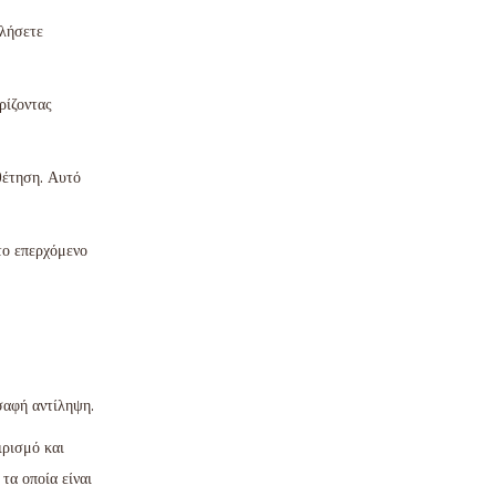
αλήσετε
ρίζοντας
θέτηση. Αυτό
το επερχόμενο
σαφή αντίληψη.
ιρισμό και
τα οποία είναι