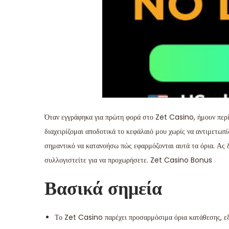
Όταν εγγράφηκα για πρώτη φορά στο Zet Casino, ήμουν περί
διαχειρίζομαι αποδοτικά το κεφάλαιό μου χωρίς να αντιμετω
σημαντικό να κατανοήσω πώς εφαρμόζονται αυτά τα όρια. Ας δ
συλλογιστείτε για να προχωρήσετε.
Zet Casino Bonus
Βασικά σημεία
Το Zet Casino παρέχει προσαρμόσιμα όρια κατάθεσης, εξ