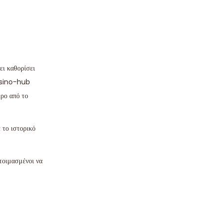
ει καθορίσει
sino-hub
ερο από το
 το ιστορικό
ετοιμασμένοι να