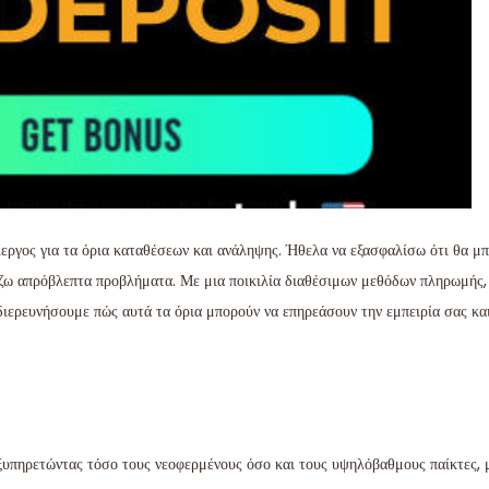
εργος για τα όρια καταθέσεων και ανάληψης. Ήθελα να εξασφαλίσω ότι θα μ
πίζω απρόβλεπτα προβλήματα. Με μια ποικιλία διαθέσιμων μεθόδων πληρωμής,
ιερευνήσουμε πώς αυτά τα όρια μπορούν να επηρεάσουν την εμπειρία σας και 
υπηρετώντας τόσο τους νεοφερμένους όσο και τους υψηλόβαθμους παίκτες, μ