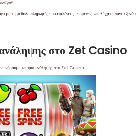
λλαγών.
γα με τη μέθοδο πληρωμής που επιλέγετε, επομένως να ελέγχετε πάντα ξανά π
 ανάληψης στο Zet Casino
ιερευνήσουμε τα όρια ανάληψης στο Zet Casino.