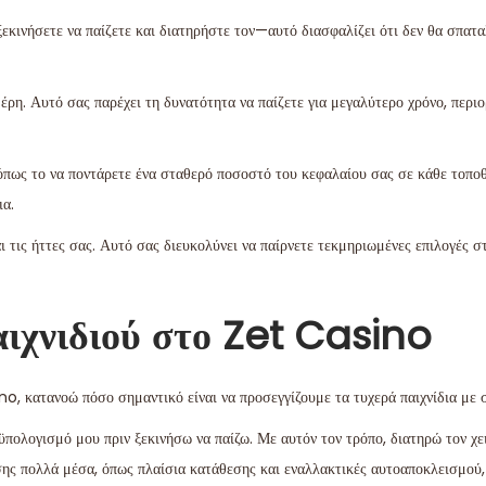
εκινήσετε να παίζετε και διατηρήστε τον—αυτό διασφαλίζει ότι δεν θα σπατ
ρη. Αυτό σας παρέχει τη δυνατότητα να παίζετε για μεγαλύτερο χρόνο, περιο
 όπως το να ποντάρετε ένα σταθερό ποσοστό του κεφαλαίου σας σε κάθε τοπο
ια.
ι τις ήττες σας. Αυτό σας διευκολύνει να παίρνετε τεκμηριωμένες επιλογές σ
αιχνιδιού στο Zet Casino
o, κατανοώ πόσο σημαντικό είναι να προσεγγίζουμε τα τυχερά παιχνίδια με 
ϋπολογισμό μου πριν ξεκινήσω να παίζω. Με αυτόν τον τρόπο, διατηρώ τον χε
ης πολλά μέσα, όπως πλαίσια κατάθεσης και εναλλακτικές αυτοαποκλεισμού, 