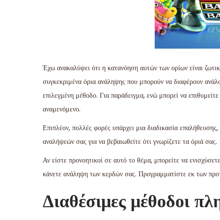
Έχω ανακαλύψει ότι η κατανόηση αυτών των ορίων είναι ζωτικ
συγκεκριμένα όρια ανάληψης που μπορούν να διαφέρουν ανάλ
επιλεγμένη μέθοδο. Για παράδειγμα, ενώ μπορεί να επιθυμείτε
αναμενόμενο.
Επιπλέον, πολλές φορές υπάρχει μια διαδικασία επαλήθευσης, 
αναλήψεών σας για να βεβαιωθείτε ότι γνωρίζετε τα όριά σας.
Αν είστε προνοητικοί σε αυτό το θέμα, μπορείτε να ενισχύσετ
κάνετε ανάληψη των κερδών σας. Προγραμματίστε εκ των προτ
Διαθέσιμες μέθοδοι πλ