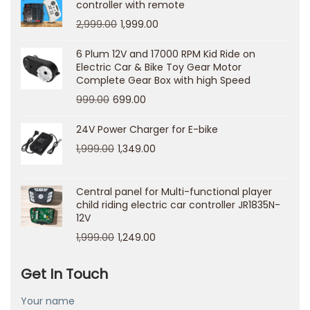
controller with remote
o
2,999.00
1,999.00
s
C
6 Plum 12V and 17000 RPM Kid Ride on
Electric Car & Bike Toy Gear Motor
a
Complete Gear Box with high Speed
s
999.00
699.00
i
n
24V Power Charger for E-bike
o
1,999.00
1,349.00
s
O
Central panel for Multi-functional player
n
child riding electric car controller JR1835N-
12V
l
1,999.00
1,249.00
i
n
Get In Touch
e
К
Your name