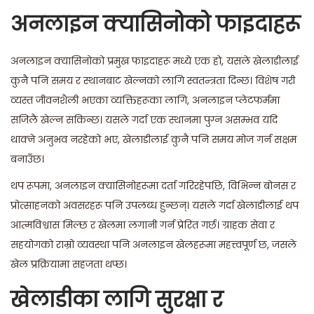
अनलाइन क्यासिनोको फाइदाहरू
अनलाइन क्यासिनोको प्रमुख फाइदाहरू मध्ये एक हो, यसले खेलाडीलाई
कुनै पनि समय र स्थानबाट खेल्नको लागि स्वतन्त्रता दिन्छ। विशेष गरी
व्यस्त जीवनशैली भएका व्यक्तिहरूका लागि, अनलाइन प्लेटफर्ममा
सजिलै खेल्न सकिन्छ। यसले गर्दा एक स्थानमा पुग्न असम्भव यदि
थाक्ने अनुभव नरहेको भए, खेलाडीलाई कुनै पनि समय मोज गर्न सक्षम
बनाउँछ।
थप रूपमा, अनलाइन क्यासिनोहरूमा दर्ता गरिरहेपछि, विभिन्न बोनस र
प्रोत्साहनको अवसरहरू पनि उपलब्ध हुन्छन्। यसले गर्दा खेलाडीलाई थप
आत्मविश्वास मिल्छ र खेलमा लगानी गर्न प्रेरित गर्छ। ग्राहक सेवा र
सहयोगको राम्रो व्यवस्था पनि अनलाइन खेलहरूमा महत्त्वपूर्ण छ, जसले
खेल प्रक्रियामा सहजता थप्छ।
खेलाडीका लागि सुरक्षा र