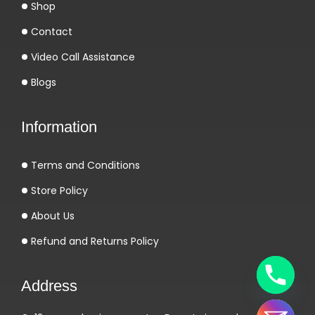
Shop
п
о
Contact
ч
Video Call Assistance
у
Blogs
в
с
Information
т
в
Terms and Conditions
о
в
Store Policy
а
About Us
т
Refund and Returns Policy
ь
с
Address
е
б