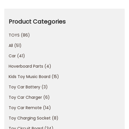
A
v
e
Product Categories
n
TOYS
86
t
u
All
51
r
Car
41
a
Hoverboard Parts
4
y
E
Kids Toy Music Board
15
s
Toy Car Battery
3
t
Toy Car Charger
6
r
Toy Car Remote
14
a
t
Toy Charging Socket
8
e
Toy Circuit Board
34