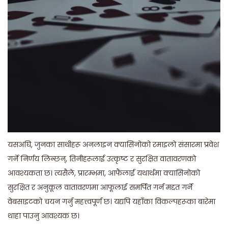
यसअघि, जुनका साथीहरू अनलाइन क्यासिनोको रमाइलो संसारमा प्रवेश
गर्ने निर्णय लिन्छन्, तिनीहरूलाई उत्कृष्ट र सुरक्षित वातावरणको
आवश्यकता छ। त्यसैले, प्रारम्भमा, आफैंलाई यथार्थमा क्यासिनोको
सुरक्षित र अनुकूल वातावरणमा आफूलाई समर्पित गर्न मद्दत गर्ने
वेबसाइटको चयन गर्नु महत्त्वपूर्ण छ। यद्यपि यहाँका विकल्पहरूका बारेमा
थाहा पाउनु आवश्यक छ।