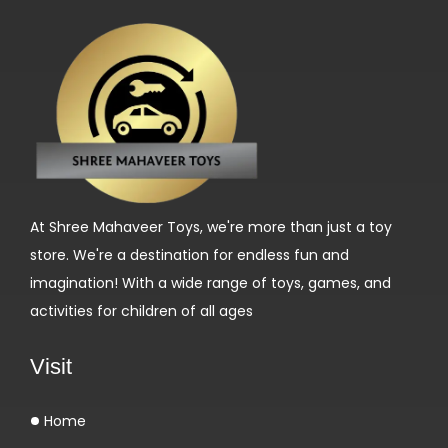
н
о
с
т
и
с
о
д
At Shree Mahaveer Toys, we're more than just a toy
е
store. We're a destination for endless fun and
й
imagination! With a wide range of toys, games, and
с
activities for children of all ages
т
в
Visit
у
е
Home
т