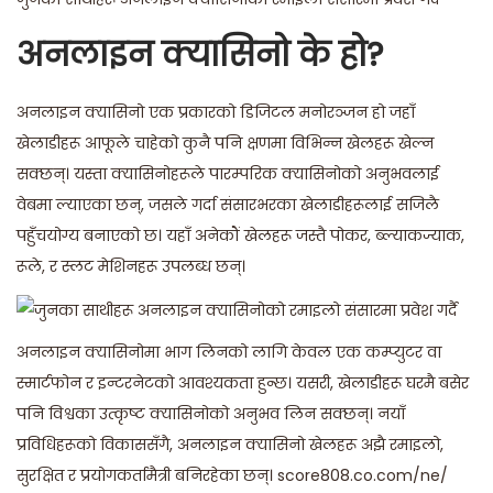
e
अनलाइन क्यासिनो के हो?
m
b
अनलाइन क्यासिनो एक प्रकारको डिजिटल मनोरञ्जन हो जहाँ
e
खेलाडीहरू आफूले चाहेको कुनै पनि क्षणमा विभिन्न खेलहरू खेल्न
r
सक्छन्। यस्ता क्यासिनोहरूले पारम्परिक क्यासिनोको अनुभवलाई
1
वेबमा ल्याएका छन्, जसले गर्दा संसारभरका खेलाडीहरूलाई सजिलै
6
पहुँचयोग्य बनाएको छ। यहाँ अनेकौं खेलहरू जस्तै पोकर, ब्ल्याकज्याक,
,
रूले, र स्लट मेशिनहरू उपलब्ध छन्।
2
0
2
अनलाइन क्यासिनोमा भाग लिनको लागि केवल एक कम्प्युटर वा
5
स्मार्टफोन र इन्टरनेटको आवश्यकता हुन्छ। यसरी, खेलाडीहरू घरमै बसेर
पनि विश्वका उत्कृष्ट क्यासिनोको अनुभव लिन सक्छन्। नयाँ
प्रविधिहरूको विकाससँगै, अनलाइन क्यासिनो खेलहरू अझै रमाइलो,
सुरक्षित र प्रयोगकर्तामैत्री बनिरहेका छन्।
score808.co.com/ne/