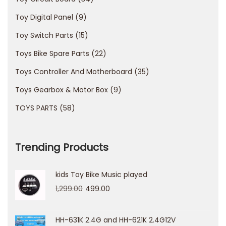
g
Toy Digital Panel
9
i
a
Toy Switch Parts
15
s
Toys Bike Spare Parts
22
e
Toys Controller And Motherboard
35
n
Toys Gearbox & Motor Box
9
e
l
TOYS PARTS
58
M
u
Trending Products
n
d
kids Toy Bike Music played
o
1,299.00
499.00
d
e
l
HH-631K 2.4G and HH-621K 2.4G12V