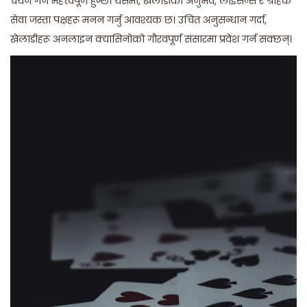
चयन गर्न महत्त्वपूर्ण हुन्छ। यसमा, खेलाडीको अनुभव, लाइसेन्स र ग्राहक
सेवा जस्ता पक्षहरू मनन गर्नु आवश्यक छ। उचित अनुसन्धान गर्दा,
खेलाडीहरू अनलाइन क्यासिनोको गौरवपूर्ण संसारमा प्रवेश गर्न सक्छन्।