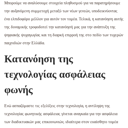
Μπορούμε να αναλύσουμε στοιχεία πληθυσμού για να παρατηρήσουμε
την αυξανόμενη συμμετοχή μεταξύ των νέων γενεών, υποδεικνύοντας
ένα ελπιδοφόρο μέλλον για αυτόν τον τομέα. Τελικά, η κατανόηση αυτής
της δυναμικής τροφοδοτεί την κατανόησή μας για την ανάπτυξη της
ψηφιακής ψυχαγωγίας και τη διαρκή επιρροή της στο πεδίο των τυχερών
παιχνιδιών στην Ελλάδα.
Κατανόηση της
τεχνολογίας ασφάλειας
φωνής
Ενώ ασπαζόμαστε τις εξελίξεις στην τεχνολογία, η αντίληψη της
τεχνολογίας φωνητικής ασφάλειας γίνεται αναγκαία για την ασφάλεια
των διαδικτυακών μας επικοινωνιών, ιδιαίτερα στον ευαίσθητο τομέα