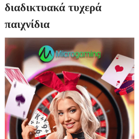
διαδικτυακά τυχερά
παιχνίδια