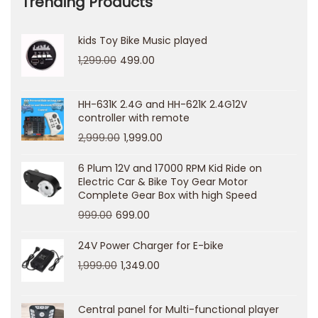
Trending Products
r
ó
kids Toy Bike Music played
n
1,299.00
499.00
i
c
o
HH-631K 2.4G and HH-621K 2.4G12V
controller with remote
p
2,999.00
1,999.00
a
r
6 Plum 12V and 17000 RPM Kid Ride on
Electric Car & Bike Toy Gear Motor
a
Complete Gear Box with high Speed
i
999.00
699.00
n
i
24V Power Charger for E-bike
c
1,999.00
1,349.00
i
a
Central panel for Multi-functional player