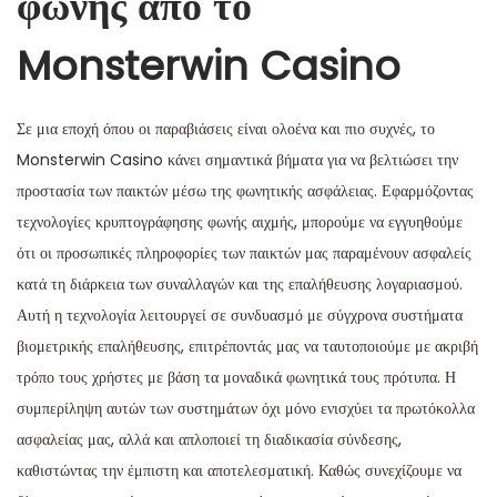
φωνής από το
Monsterwin Casino
Σε μια εποχή όπου οι παραβιάσεις είναι ολοένα και πιο συχνές, το
Monsterwin Casino κάνει σημαντικά βήματα για να βελτιώσει την
προστασία των παικτών μέσω της φωνητικής ασφάλειας. Εφαρμόζοντας
τεχνολογίες κρυπτογράφησης φωνής αιχμής, μπορούμε να εγγυηθούμε
ότι οι προσωπικές πληροφορίες των παικτών μας παραμένουν ασφαλείς
κατά τη διάρκεια των συναλλαγών και της επαλήθευσης λογαριασμού.
Αυτή η τεχνολογία λειτουργεί σε συνδυασμό με σύγχρονα συστήματα
βιομετρικής επαλήθευσης, επιτρέποντάς μας να ταυτοποιούμε με ακριβή
τρόπο τους χρήστες με βάση τα μοναδικά φωνητικά τους πρότυπα. Η
συμπερίληψη αυτών των συστημάτων όχι μόνο ενισχύει τα πρωτόκολλα
ασφαλείας μας, αλλά και απλοποιεί τη διαδικασία σύνδεσης,
καθιστώντας την έμπιστη και αποτελεσματική. Καθώς συνεχίζουμε να