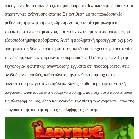
προηγμένα βιομετρικά στοιχεία, μπορούμε να βελτιώσουμε δραστικά τις
στρατηγικές ανίχνευσης απάτης. Σε αντίθεση με τις παραδοσιακές
μεθόδους, η φωνητική αναγνώριση εξετάζει ιδιαίτερα φωνητικά
χαρακτηριστικά, επιτρέποντάς μας να ανιχνεύουμε άμεσα απόπειρες μη
εξουσιοδοτημένης πρόσβασης. Αυτή η προληπτική προσέγγιση όχι μόνο
αποτρέπει τις δόλιες δραστηριότητες, αλλά και ενισχύει την προστασία
των δεδομένων των χρηστών από παραβιάσεις. Η συνεχής εξέλιξη της
τεχνολογίας φωνητικής αναγνώρισης εγγυάται ότι προσαρμόζεται στις
αναδυόμενες απειλές, καθιστώντας την σταθερό σύμμαχο στο
οπλοστάσιό μας για την ασφάλεια. Καθώς υιοθετούμε την φωνητική
ασφάλεια, αποκτούμε ένα δυναμικό σύστημα που όχι μόνο προστατεύει
τις πλατφόρμες μας, αλλά και ενισχύει την πίστη των χρηστών μέσω της
επαγρύπνησης και της άμεσης πρόληψης της απάτης.