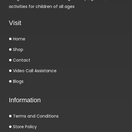
a
activities for children of all ages
L
e
Visit
i
t
Home
f
Shop
a
d
Contact
e
Video Call Assistance
n
Blogs
z
u
Information
r
C
Terms and Conditions
a
c
Store Policy