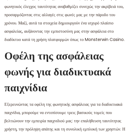
φωνητικός έλεγχος ταυτότητας αναβαθμίζει συνεχώς την ακρίβειά του,
προσαρμόζοντας στις αλλαγές στις φωνές μας με την πάροδο του
χρόνου. Μαζί, αυτά τα στοιχεία δημιουργούν ένα ισχυρό πλαίσιο
ασφαλείας, αυξάνοντας την εμπιστοσύνη μας στην ασφάλεια στο
διαδίκτυο κατά τη χρήση πλατφορμών όπως το Monsterwin Casino.
Οφέλη της ασφάλειας
φωνής για διαδικτυακά
παιχνίδια
Εξερευνώντας τα οφέλη της φωνητικής ασφάλειας για τα διαδικτυακά
παιχνίδια, μπορούμε να εντοπίσουμε τρεις βασικούς τομείς που
βελτιώνουν την εμπειρία παιχνιδιού μας: την επαλήθευση ταυτότητας
χρήστη, την πρόληψη απάτης και τη συνολική εμπλοκή των χρηστών. Η