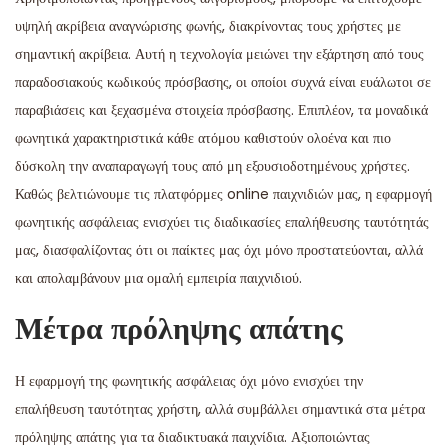
υψηλή ακρίβεια αναγνώρισης φωνής, διακρίνοντας τους χρήστες με
σημαντική ακρίβεια. Αυτή η τεχνολογία μειώνει την εξάρτηση από τους
παραδοσιακούς κωδικούς πρόσβασης, οι οποίοι συχνά είναι ευάλωτοι σε
παραβιάσεις και ξεχασμένα στοιχεία πρόσβασης. Επιπλέον, τα μοναδικά
φωνητικά χαρακτηριστικά κάθε ατόμου καθιστούν ολοένα και πιο
δύσκολη την αναπαραγωγή τους από μη εξουσιοδοτημένους χρήστες.
Καθώς βελτιώνουμε τις πλατφόρμες online παιχνιδιών μας, η εφαρμογή
φωνητικής ασφάλειας ενισχύει τις διαδικασίες επαλήθευσης ταυτότητάς
μας, διασφαλίζοντας ότι οι παίκτες μας όχι μόνο προστατεύονται, αλλά
και απολαμβάνουν μια ομαλή εμπειρία παιχνιδιού.
Μέτρα πρόληψης απάτης
Η εφαρμογή της φωνητικής ασφάλειας όχι μόνο ενισχύει την
επαλήθευση ταυτότητας χρήστη, αλλά συμβάλλει σημαντικά στα μέτρα
πρόληψης απάτης για τα διαδικτυακά παιχνίδια. Αξιοποιώντας