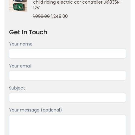
r
child riding electric car controller JR1835N-
12V
s
1,999.00
1,249.00
e
s
Get In Touch
i
ó
Your name
n
e
Your email
n
e
l
Subject
c
a
Your message (optional)
s
i
n