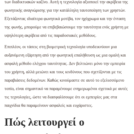
των διαδικτυακών καζίνο. Αυτή η τεχνολογία αξιοποιεί την ακρίβεια της
φωνητικής αναγνώρισης για την κατάλληλη ταυτοποίηση των χρηστών.
Εξετάζοντας ιδιαίτερα φωνητικά μοτίβα, τον ηχόχρωμα και την ένταση
της φωνής, μπορούμε να επιβεβαιώσουμε την ταυτότητα ενός χρήστη με
υψηλότερη ακρίβεια από τις παραδοσιακές μεθόδους.
Επιπλέον, οι τάσεις στη βιομετρική τεχνολογία υποδεικνύουν μια
αυξανόμενη εξάρτηση από την φωνητική επαλήθευση ως μια ομαλή και
ασφαλή μέθοδο ελέγχου ταυτότητας. Δεν βελτιώνει μόνο την εμπειρία
του χρήστη, αλλά μειώνει και τους κινδύνους που σχετίζονται με τις
παραβιάσεις δεδομένων. Καθώς κινούμαστε σε αυτό το εξελισσόμενο
τοπίο, είναι σημαντικό να παραμένουμε ενημερωμένοι σχετικά με αυτές
τις τεχνολογίες, ώστε να διασφαλίσουμε ότι οι εμπειρίες μας στα
παιχνίδια θα παραμείνουν ασφαλείς και ευχάριστες.
Πώς λειτουργεί ο