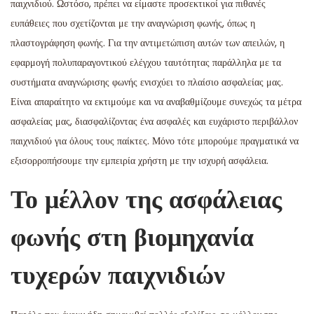
παιχνιδιού. Ωστόσο, πρέπει να είμαστε προσεκτικοί για πιθανές
ευπάθειες που σχετίζονται με την αναγνώριση φωνής, όπως η
πλαστογράφηση φωνής. Για την αντιμετώπιση αυτών των απειλών, η
εφαρμογή πολυπαραγοντικού ελέγχου ταυτότητας παράλληλα με τα
συστήματα αναγνώρισης φωνής ενισχύει το πλαίσιο ασφαλείας μας.
Είναι απαραίτητο να εκτιμούμε και να αναβαθμίζουμε συνεχώς τα μέτρα
ασφαλείας μας, διασφαλίζοντας ένα ασφαλές και ευχάριστο περιβάλλον
παιχνιδιού για όλους τους παίκτες. Μόνο τότε μπορούμε πραγματικά να
εξισορροπήσουμε την εμπειρία χρήστη με την ισχυρή ασφάλεια.
Το μέλλον της ασφάλειας
φωνής στη βιομηχανία
τυχερών παιχνιδιών