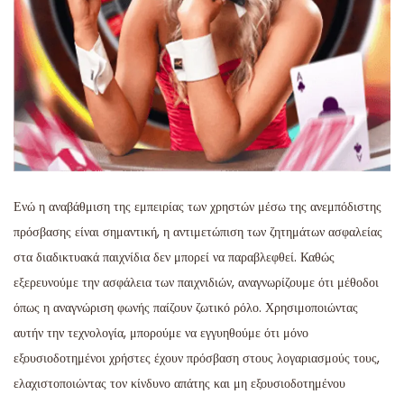
Ενώ η αναβάθμιση της εμπειρίας των χρηστών μέσω της ανεμπόδιστης
πρόσβασης είναι σημαντική, η αντιμετώπιση των ζητημάτων ασφαλείας
στα διαδικτυακά παιχνίδια δεν μπορεί να παραβλεφθεί. Καθώς
εξερευνούμε την ασφάλεια των παιχνιδιών, αναγνωρίζουμε ότι μέθοδοι
όπως η αναγνώριση φωνής παίζουν ζωτικό ρόλο. Χρησιμοποιώντας
αυτήν την τεχνολογία, μπορούμε να εγγυηθούμε ότι μόνο
εξουσιοδοτημένοι χρήστες έχουν πρόσβαση στους λογαριασμούς τους,
ελαχιστοποιώντας τον κίνδυνο απάτης και μη εξουσιοδοτημένου