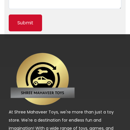
o
L
i
b
r
a
b
e
t
e
n
E
s
p
At Shree Mahaveer Toys, we're more than just a toy
a
store. We're a destination for endless fun and
ñ
imagination! With a wide range of toys, games, and