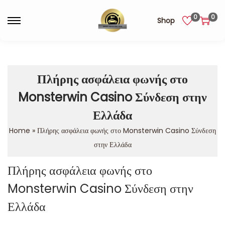
0
0
Shop
Πλήρης ασφάλεια φωνής στο
Monsterwin Casino Σύνδεση στην
Ελλάδα
Home
»
Πλήρης ασφάλεια φωνής στο Monsterwin Casino Σύνδεση
στην Ελλάδα
Πλήρης ασφάλεια φωνής στο
Monsterwin Casino Σύνδεση στην
Ελλάδα