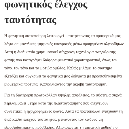
φωνητικός έλεγχος
ταυτότητας
Η φωνητική πιστοποίηση λειτουργεί μετατρέποντας τα προφορικά μας
λόγια σε μοναδικές ψηφιακές υπογραφές μέσω προηγμένων αλγορίθμων.
Αυτή η διαδικασία χρησιμοποιεί σύγχρονη τεχνολογία αναγνώρισης
φωνής που καταγράφει διάφορα φωνητικά χαρακτηριστικά, όπως τον
τόνο, τον τόνο και τα μοτίβα ομιλίας. Καθώς μιλάμε, το σύστημα
εξετάζει και συγκρίνει τα φωνητικά μας δείγματα με προαποθηκευμένα
βιομετρικά πρότυπα, εξασφαλίζοντας την ακριβή ταυτοποίηση.
Για τη διατήρηση πρωτοκόλλων υψηλής ασφάλειας, το σύστημα συχνά
περιλαμβάνει μέτρα κατά της πλαστογράφησης που ανιχνεύουν
συνθετικές ή ηχογραφημένες φωνές. Αυτά τα πρωτόκολλα ενισχύουν τη
διαδικασία ελέγχου ταυτότητας, μειώνοντας τον κίνδυνο μη
εξουσιοδοτημένης πρόσβασης. Αξιοποιώντας τη μηχανική μάθηση, ο