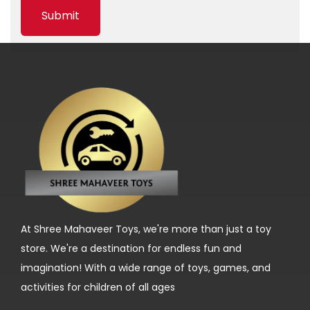
r
s
p
i
l
l
e
r
e
i
N
o
At Shree Mahaveer Toys, we're more than just a toy
r
store. We're a destination for endless fun and
g
imagination! With a wide range of toys, games, and
e
activities for children of all ages
O