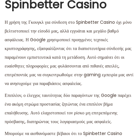
Spinbetter Casino
Η χρήση της Γκουγκλ για σύνδεση στο Spinbetter Casino όχι μόνο
βελτιστοποιεί την είσοδό μας, αλλά εγγυάται και μεγάλο βαθμό
ασφάλειας. Η Google χρησιμοποιεί προηγμένες τεχνικές
κρυπτογράφησης, εξασφαλίζοντας ότι τα διαπιστευτήρια σύνδεσής μας
παραμένουν εμπιστευτικά κατά τη μετάδοση. Αυτό σημαίνει ότι οι
ευαίσθητες πληροφορίες μας φυλάσσονται από πιθανές απειλές,
επιτρέποντάς μας να συγκεντρωθούμε στην gaming εμπειρία μας αντί
να ανησυχούμε για παραβιάσεις ασφαλείας.
Επιπλέον, ο έλεγχος ταυτότητας δύο παραγόντων της Google παρέχει
ένα ακόμη στρώμα προστασίας ζητώντας ένα επιπλέον βήμα
επαλήθευσης. Αυτό ελαχιστοποιεί τον ρίσκο μη επιτρεπόμενης
πρόσβασης, διατηρώντας τους λογαριασμούς μας ασφαλείς.
Μπορούμε να αισθανόμαστε βέβαιοι ότι το Spinbetter Casino