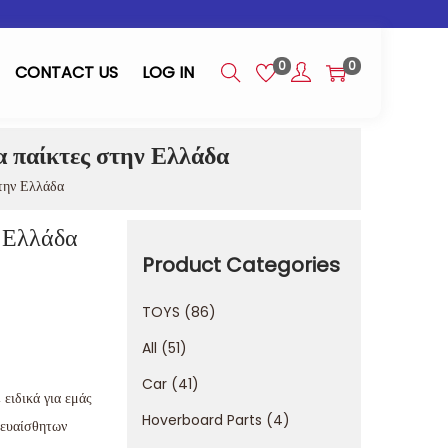
0
0
CONTACT US
LOG IN
α παίκτες στην Ελλάδα
την Ελλάδα
ν Ελλάδα
Product Categories
TOYS
86
All
51
Car
41
 ειδικά για εμάς
Hoverboard Parts
4
 ευαίσθητων