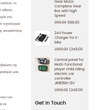
Gear Motor
πιπλέον, το
Complete Gear
ό πιθανές
Box with high
Speed
εμία ενώ
999.00
699.00
ν τεχνολογικά
ης ακεραιότητας
24V Power
Charger for E-
bike
1,999.00
1,349.00
Central panel for
Multi-functional
εβαίωση της
player child riding
αριασμών μας.
electric car
controller
JR1835N-12V
1,999.00
1,249.00
μέσω των
Get In Touch
ι να