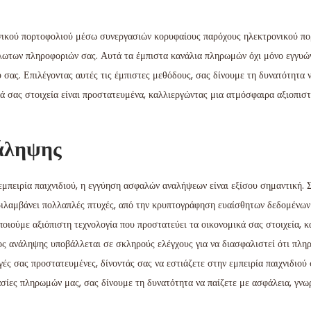
ονικού πορτοφολιού μέσω συνεργασιών κορυφαίους παρόχους ηλεκτρονικού π
λωτων πληροφοριών σας. Αυτά τα έμπιστα κανάλια πληρωμών όχι μόνο εγγυών
ύ σας. Επιλέγοντας αυτές τις έμπιστες μεθόδους, σας δίνουμε τη δυνατότητα 
κά σας στοιχεία είναι προστατευμένα, καλλιεργώντας μια ατμόσφαιρα αξιοπιστ
άληψης
εμπειρία παιχνιδιού, η εγγύηση ασφαλών αναλήψεων είναι εξίσου σημαντική.
ιλαμβάνει πολλαπλές πτυχές, από την κρυπτογράφηση ευαίσθητων δεδομένων
ιούμε αξιόπιστη τεχνολογία που προστατεύει τα οικονομικά σας στοιχεία, κ
ς ανάληψης υποβάλλεται σε σκληρούς ελέγχους για να διασφαλιστεί ότι πλη
ς σας προστατευμένες, δίνοντάς σας να εστιάζετε στην εμπειρία παιχνιδιού 
σίες πληρωμών μας, σας δίνουμε τη δυνατότητα να παίζετε με ασφάλεια, γνωρ