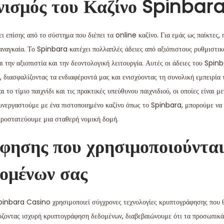
νισμός του Καζίνο Spinbar
ι επίσης από το σύστημα που διέπει τα online καζίνο. Για εμάς ως παίκτες,
ναγκαία. Το Spinbara κατέχει πολλαπλές άδειες από αξιόπιστους ρυθμιστικ
ι την αξιοπιστία και την δεοντολογική λειτουργία. Αυτές οι άδειες του Spin
διασφαλίζοντας τα ενδιαφέροντά μας και ενισχύοντας τη συνολική εμπειρία 
το τίμιο παιχνίδι και τις πρακτικές υπεύθυνου παιχνιδιού, οι οποίες είναι 
συνεργαστούμε με ένα πιστοποιημένο καζίνο όπως το Spinbara, μπορούμε να
 προστατεύουμε μια σταθερή νομική δομή.
φησης που χρησιμοποιούνται
δομένων σας
Spinbara Casino χρησιμοποιεί σύγχρονες τεχνολογίες κρυπτογράφησης που θ
ζοντας ισχυρή κρυπτογράφηση δεδομένων, διαβεβαιώνουμε ότι τα προσωπικά