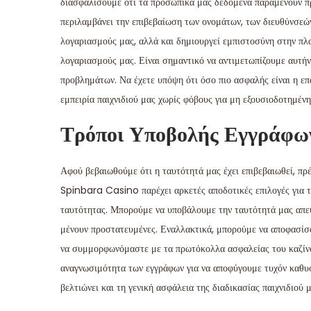
διασφαλίσουμε ότι τα προσωπικά μας δεδομένα παραμένουν 
περιλαμβάνει την επιβεβαίωση των ονομάτων, των διευθύνσεώ
λογαριασμούς μας, αλλά και δημιουργεί εμπιστοσύνη στην πλ
λογαριασμούς μας. Είναι σημαντικό να αντιμετωπίζουμε αυτήν
προβλημάτων. Να έχετε υπόψη ότι όσο πιο ασφαλής είναι η επ
εμπειρία παιχνιδιού μας χωρίς φόβους για μη εξουσιοδοτημέ
Τρόποι Υποβολής Εγγράφω
Αφού βεβαιωθούμε ότι η ταυτότητά μας έχει επιβεβαιωθεί, πρ
Spinbara Casino παρέχει αρκετές αποδοτικές επιλογές για τ
ταυτότητας. Μπορούμε να υποβάλουμε την ταυτότητά μας απευ
μένουν προστατευμένες. Εναλλακτικά, μπορούμε να αποφασίσ
να συμμορφωνόμαστε με τα πρωτόκολλα ασφαλείας του καζίνο. 
αναγνωσιμότητα των εγγράφων για να αποφύγουμε τυχόν καθυσ
βελτιώνει και τη γενική ασφάλεια της διαδικασίας παιχνιδι