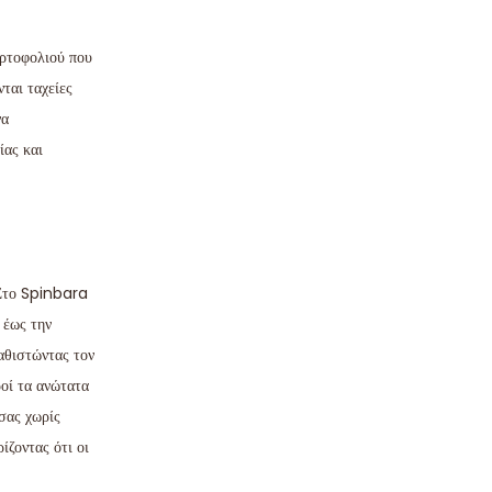
ορτοφολιού που
ται ταχείες
να
ίας και
 Στο Spinbara
 έως την
αθιστώντας τον
ροί τα ανώτατα
σας χωρίς
ίζοντας ότι οι