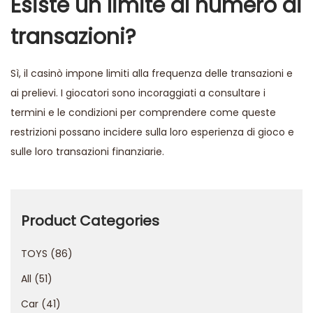
Esiste un limite al numero di
transazioni?
Sì, il casinò impone limiti alla frequenza delle transazioni e
ai prelievi. I giocatori sono incoraggiati a consultare i
termini e le condizioni per comprendere come queste
restrizioni
possano
incidere sulla loro esperienza di gioco e
sulle loro transazioni finanziarie.
U
m
s
Product Categories
t
TOYS
86
i
e
All
51
g
Car
41