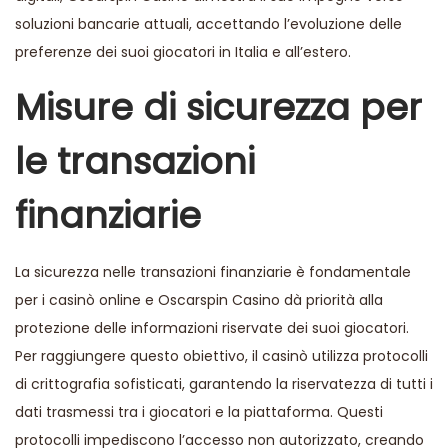
soluzioni bancarie attuali, accettando l’evoluzione delle
preferenze dei suoi giocatori in Italia e all’estero.
Misure di sicurezza per
le transazioni
finanziarie
La sicurezza nelle transazioni finanziarie è fondamentale
per i casinò online e Oscarspin Casino dà priorità alla
protezione delle informazioni riservate dei suoi giocatori.
Per raggiungere questo obiettivo, il casinò utilizza protocolli
di crittografia sofisticati, garantendo la riservatezza di tutti i
dati trasmessi tra i giocatori e la piattaforma. Questi
protocolli impediscono l’accesso non autorizzato, creando