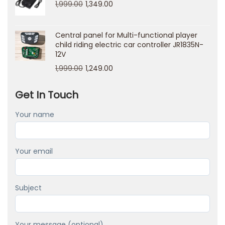
s
1,999.00
1,349.00
p
r
Central panel for Multi-functional player
a
child riding electric car controller JR1835N-
12V
c
1,999.00
1,249.00
h
i
Get In Touch
g
e
Your name
S
p
Your email
i
e
l
Subject
e
r
Your message (optional)