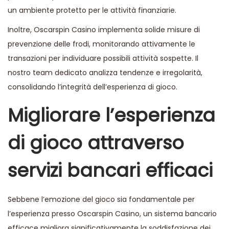
un ambiente protetto per le attività finanziarie.
Inoltre, Oscarspin Casino implementa solide misure di
prevenzione delle frodi, monitorando attivamente le
transazioni per individuare possibili attività sospette. Il
nostro team dedicato analizza tendenze e irregolarità,
consolidando l’integrità dell’esperienza di gioco.
Migliorare l’esperienza
di gioco attraverso
servizi bancari efficaci
Sebbene l’emozione del gioco sia fondamentale per
l’esperienza presso Oscarspin Casino, un sistema bancario
efficace migliora significativamente la soddisfazione dei