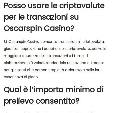
Posso usare le criptovalute
per le transazioni su
Oscarspin Casino?
Sì, Oscarspin Casino consente transazioni in criptovaluta. I
giocatori apprezzano i benefici delle criptovalute, come la
maggiore sicurezza delle transazioni e i tempi di
elaborazione più veloci, rendendolo un’opzione attraente
per gli utenti che cercano rapidità e sicurezza nella loro
esperienza di gioco.
Qual è l’importo minimo di
prelievo consentito?