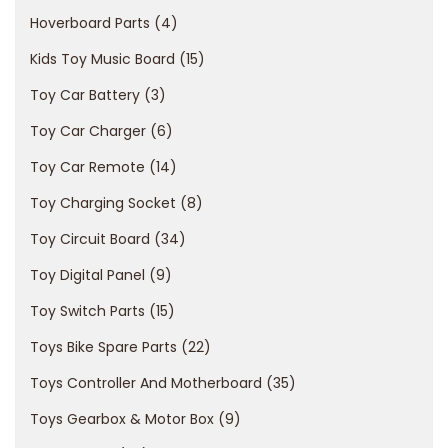
z
Hoverboard Parts
4
u
r
Kids Toy Music Board
15
S
Toy Car Battery
3
p
Toy Car Charger
6
i
Toy Car Remote
14
n
g
Toy Charging Socket
8
r
Toy Circuit Board
34
a
Toy Digital Panel
9
n
n
Toy Switch Parts
15
y
Toys Bike Spare Parts
22
C
Toys Controller And Motherboard
35
a
Toys Gearbox & Motor Box
9
s