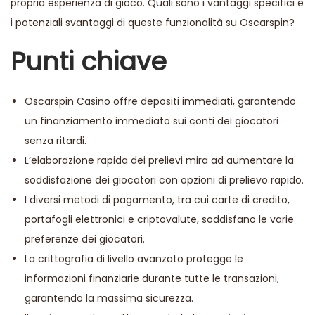
propria esperienza di gioco. Quali sono i vantaggi specifici e
i potenziali svantaggi di queste funzionalità su Oscarspin?
Punti chiave
Oscarspin Casino offre depositi immediati, garantendo
un finanziamento immediato sui conti dei giocatori
senza ritardi.
L’elaborazione rapida dei prelievi mira ad aumentare la
soddisfazione dei giocatori con opzioni di prelievo rapido.
I diversi metodi di pagamento, tra cui carte di credito,
portafogli elettronici e criptovalute, soddisfano le varie
preferenze dei giocatori.
La crittografia di livello avanzato protegge le
informazioni finanziarie durante tutte le transazioni,
garantendo la massima sicurezza.