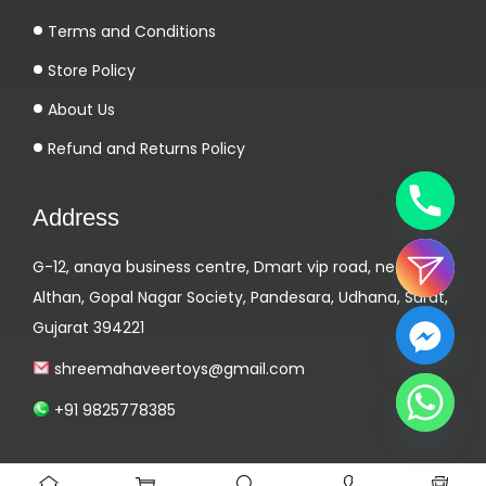
e
Terms and Conditions
d
e
Store Policy
r
About Us
l
Refund and Returns Policy
a
n
Address
d
(
G-12, anaya business centre, Dmart vip road, near
s
Althan, Gopal Nagar Society, Pandesara, Udhana, Surat,
p
Gujarat 394221
e
l
shreemahaveertoys@gmail.com
e
+91 9825778385
r
s
0