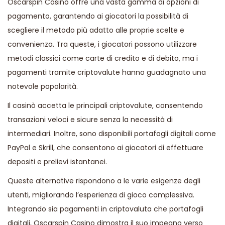
Oscarspin Casino offre una vasta gamma di opzioni di
pagamento, garantendo ai giocatori la possibilità di
scegliere il metodo più adatto alle proprie scelte e
convenienza. Tra queste, i giocatori possono utilizzare
metodi classici come carte di credito e di debito, ma i
pagamenti tramite criptovalute hanno guadagnato una
notevole popolarità.
Il casinò accetta le principali criptovalute, consentendo
transazioni veloci e sicure senza la necessità di
intermediari. Inoltre, sono disponibili portafogli digitali come
PayPal e Skrill, che consentono ai giocatori di effettuare
depositi e prelievi istantanei.
Queste alternative rispondono a le varie esigenze degli
utenti, migliorando l’esperienza di gioco complessiva.
Integrando sia pagamenti in criptovaluta che portafogli
digitali, Oscarspin Casino dimostra il suo impegno verso