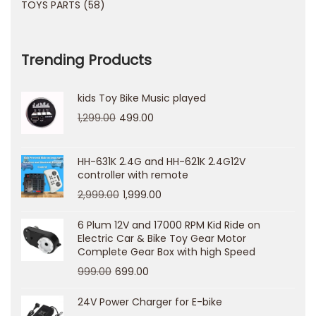
i
TOYS PARTS
58
n
o
Trending Products
A
p
kids Toy Bike Music played
p
1,299.00
499.00
f
ü
r
HH-631K 2.4G and HH-621K 2.4G12V
controller with remote
d
2,999.00
1,999.00
e
u
6 Plum 12V and 17000 RPM Kid Ride on
Electric Car & Bike Toy Gear Motor
t
Complete Gear Box with high Speed
s
999.00
699.00
c
h
24V Power Charger for E-bike