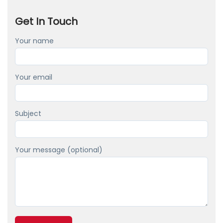
e
Get In Touch
s
t
Your name
i
n
Your email
g
a
n
Subject
d
E
Your message (optional)
a
r
l
y
A
c