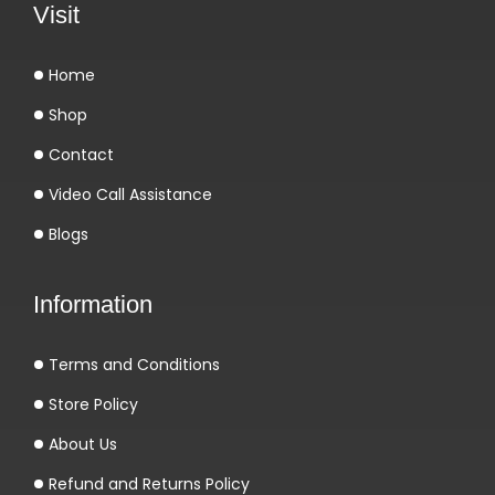
Visit
e
l
Home
a
Shop
n
d
Contact
F
Video Call Assistance
a
Blogs
n
o
Information
B
e
Terms and Conditions
t
C
Store Policy
a
About Us
s
Refund and Returns Policy
i