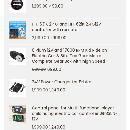
1,299.00
499.00
s
i
v
HH-631K 2.4G and HH-621K 2.4G12V
controller with remote
e
2,999.00
1,999.00
G
u
6 Plum 12V and 17000 RPM Kid Ride on
Electric Car & Bike Toy Gear Motor
i
Complete Gear Box with high Speed
d
999.00
699.00
e
t
24V Power Charger for E-bike
o
1,999.00
1,349.00
B
e
Central panel for Multi-functional player
t
child riding electric car controller JR1835N-
12V
a
1,999.00
1,249.00
T