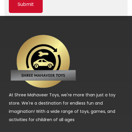
c
e
s
s
P
r
o
g
r
a
m
At Shree Mahaveer Toys, we're more than just a toy
s
store. We're a destination for endless fun and
i
imagination! With a wide range of toys, games, and
n
activities for children of all ages
I
r