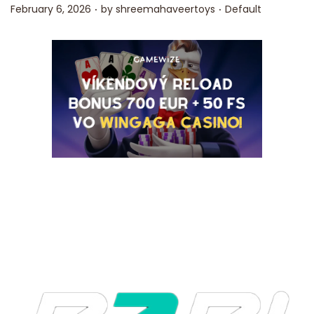
.
.
Posted on
Posted in
February 6, 2026
by
shreemahaveertoys
Default