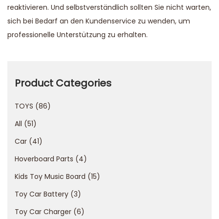
reaktivieren. Und selbstverständlich sollten Sie nicht warten,
sich bei Bedarf an den Kundenservice zu wenden, um
professionelle Unterstützung zu erhalten.
S
p
i
Product Categories
n
TOYS
86
S
a
All
51
m
Car
41
u
Hoverboard Parts
4
r
a
Kids Toy Music Board
15
i
Toy Car Battery
3
C
Toy Car Charger
6
a