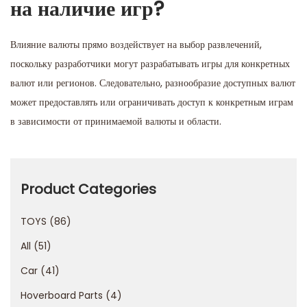
на наличие игр?
Влияние валюты прямо воздействует на выбор развлечений,
поскольку разработчики могут разрабатывать игры для конкретных
валют или регионов. Следовательно, разнообразие доступных валют
может предоставлять или ограничивать доступ к конкретным играм
в зависимости от принимаемой валюты и области.
S
u
s
Product Categories
h
TOYS
86
i
C
All
51
a
Car
41
s
Hoverboard Parts
4
i