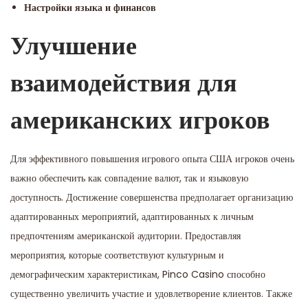
Настройки языка и финансов
Улучшение
взаимодействия для
американских игроков
Для эффективного повышения игрового опыта США игроков очень
важно обеспечить как совпадение валют, так и языковую
доступность. Достижение совершенства предполагает организацию
адаптированных мероприятий, адаптированных к личным
предпочтениям американской аудитории. Предоставляя
мероприятия, которые соответствуют культурным и
демографическим характеристикам, Pinco Casino способно
существенно увеличить участие и удовлетворение клиентов. Также