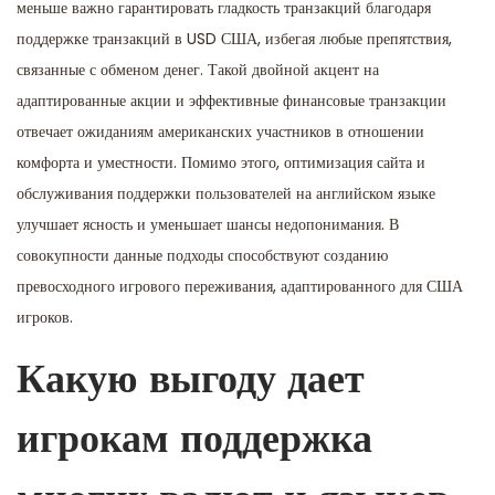
меньше важно гарантировать гладкость транзакций благодаря
поддержке транзакций в USD США, избегая любые препятствия,
связанные с обменом денег. Такой двойной акцент на
адаптированные акции и эффективные финансовые транзакции
отвечает ожиданиям американских участников в отношении
комфорта и уместности. Помимо этого, оптимизация сайта и
обслуживания поддержки пользователей на английском языке
улучшает ясность и уменьшает шансы недопонимания. В
совокупности данные подходы способствуют созданию
превосходного игрового переживания, адаптированного для США
игроков.
Какую выгоду дает
игрокам поддержка