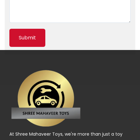
n
S
i
e
s
i
c
h
T
a
u
s
e
n
d
At Shree Mahaveer Toys, we're more than just a toy
e