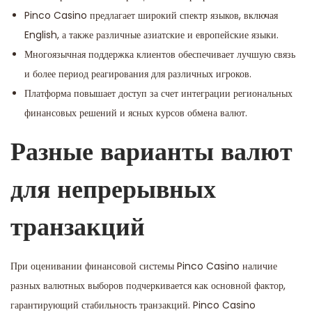
Pinco Casino предлагает широкий спектр языков, включая
English, а также различные азиатские и европейские языки.
Многоязычная поддержка клиентов обеспечивает лучшую связь
и более период реагирования для различных игроков.
Платформа повышает доступ за счет интеграции региональных
финансовых решений и ясных курсов обмена валют.
Разные варианты валют
для непрерывных
транзакций
При оценивании финансовой системы Pinco Casino наличие
разных валютных выборов подчеркивается как основной фактор,
гарантирующий стабильность транзакций. Pinco Casino