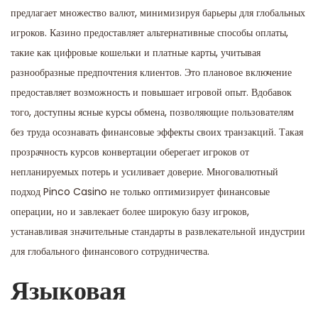
предлагает множество валют, минимизируя барьеры для глобальных
игроков. Казино предоставляет альтернативные способы оплаты,
такие как цифровые кошельки и платные карты, учитывая
разнообразные предпочтения клиентов. Это плановое включение
предоставляет возможность и повышает игровой опыт. Вдобавок
того, доступны ясные курсы обмена, позволяющие пользователям
без труда осознавать финансовые эффекты своих транзакций. Такая
прозрачность курсов конвертации оберегает игроков от
непланируемых потерь и усиливает доверие. Многовалютный
подход Pinco Casino не только оптимизирует финансовые
операции, но и завлекает более широкую базу игроков,
устанавливая значительные стандарты в развлекательной индустрии
для глобального финансового сотрудничества.
Языковая