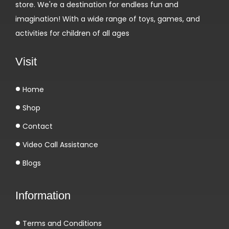
store. We're a destination for endless fun and
n
imagination! With a wide range of toys, games, and
z
activities for children of all ages
u
f
Visit
r
i
Home
e
Shop
d
e
Contact
n
Video Call Assistance
e
Blogs
n
S
Information
p
i
Terms and Conditions
e