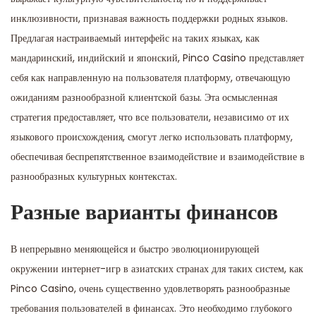
инклюзивности, признавая важность поддержки родных языков.
Предлагая настраиваемый интерфейс на таких языках, как
мандаринский, индийский и японский, Pinco Casino представляет
себя как направленную на пользователя платформу, отвечающую
ожиданиям разнообразной клиентской базы. Эта осмысленная
стратегия предоставляет, что все пользователи, независимо от их
языкового происхождения, смогут легко использовать платформу,
обеспечивая беспрепятственное взаимодействие и взаимодействие в
разнообразных культурных контекстах.
Разные варианты финансов
В непрерывно меняющейся и быстро эволюционирующей
окружении интернет-игр в азиатских странах для таких систем, как
Pinco Casino, очень существенно удовлетворять разнообразные
требования пользователей в финансах. Это необходимо глубокого