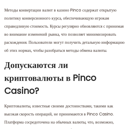
Методы конвертации валют в казино Pinco содержат открытую
политику конверсионного курса, обеспечивающую игрокам
справедливую стоимость. Курсы регулярно обновляются с принимая
во внимание изменений рынка, что позволяет минимизировать
расхождения. Пользователи могут получить детальную информацию
об этих нормах, чтобы разобраться методы обмена валюты.
Допускаются ли
криптовалюты в Pinco
Casino?
Криптовалюты, известные своими достоинствами, такими как
высокая скорость операций, не принимаются в Pinco Casino.
Платформа сосредоточена на обычных валюты, что, возможно,