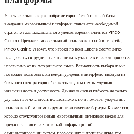
Учитывая языковое разнообразие европейской игровой базы,
внедрение многоязычной платформы становится необходимой
стратегией для максимального удовлетворения клиентов Pinco
Casino. Предлагая многоязычный пользовательский интерфейс,
Pinco Casino уверяет, что игроки по всей Европе смогут легко
исследовать, сотрудничать и принимать участие в игровом процессе,
независимо от их материнского языка. Возможность выбора языка
позволяет пользователям конфигурировать интерфейс, выбирая из
большого спектра европейских языков, тем самым улучшая
инклюзивность и доступность. Данная языковая гибкость не только
улучшает вовлеченность пользователей, но и помогает удержанию
пользователей, минимизируя лингвистические барьеры. Кроме того,
хорошо структурированный многоязычный интерфейс важен для
предоставления игрокам четкой информации об
администрировании счетом, промоакциях и правилах игры, тем