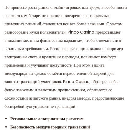
По процессе роста рынка онлайн-игровых платформ, в особенности
на азиатском базаре, осознание и внедрение региональных
платёжных решений становится все все более важными. С учетом
разнообразие нужд пользователей, Pinco Casino предоставляет
внимание местным финансовым вариантам, чтобы отвечать этим
различным требованиям. Региональные опции, включая например
электронные счета и кредитные переводы, повышают комфорт
применения и улучшают доступность. При этом защита
международных сделок остаётся первостепенной задачей для
защиты транзакций участников. Pinco Casino, обращая особое
фокус языковым и валютным предпочтениям, обращается со
сложностями азиатского рынка, внедряя методы, предоставляющие
бесперебойную управление транзакций.
Региональные альтернативы расчетам
Безопасность международных транзакций