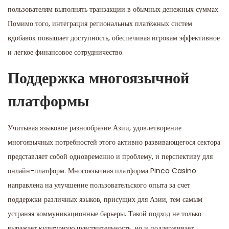
пользователям выполнять транзакции в обычных денежных суммах.
Помимо того, интеграция региональных платёжных систем
вдобавок повышает доступность, обеспечивая игрокам эффективное
и легкое финансовое сотрудничество.
Поддержка многоязычной
платформы
Учитывая языковое разнообразие Азии, удовлетворение
многоязычных потребностей этого активно развивающегося сектора
представляет собой одновременно и проблему, и перспективу для
онлайн-платформ. Многоязычная платформа Pinco Casino
направлена на улучшение пользовательского опыта за счет
поддержки различных языков, присущих для Азии, тем самым
устраняя коммуникационные барьеры. Такой подход не только
выражает культурную чувствительность, но и поддерживает