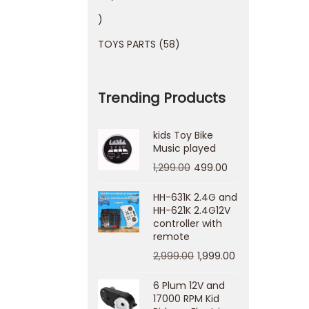
TOYS PARTS
58
Trending Products
kids Toy Bike
Music played
1,299.00
499.00
HH-631K 2.4G and
HH-621K 2.4G12V
controller with
remote
2,999.00
1,999.00
6 Plum 12V and
17000 RPM Kid