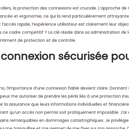
 rollers, la protection des connexions est cruciale. L’approche de
avancée et ergonomie, ce qui la rend particulièrement attrayant
accès rapide, l’expérience utilisateur est clairement leur objecti
 ce cadre compétitif ? La clé réside dans sa administration de 
sentiment de protection et de contrôle.
connexion sécurisée pou
no, l’importance d’une connexion fiable devient claire. Donnan
peux me autoriser de prendre les périls liés à une protection insu
r la assurance que leurs informations individuelles et financièr
rant qu’un accès non permis soit pratiquement impossible. J’ai 
 gains remarquables en dommages catastrophiques. Je privilégie
 qui me tranquillise et me permet de me fixer sur ma approche.