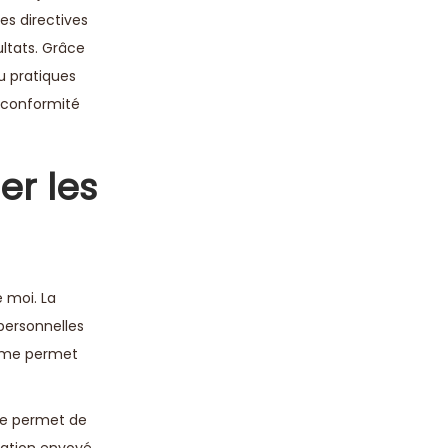
es directives
ltats. Grâce
u pratiques
e conformité
er les
 moi. La
personnelles
i me permet
 me permet de
cation envoyé