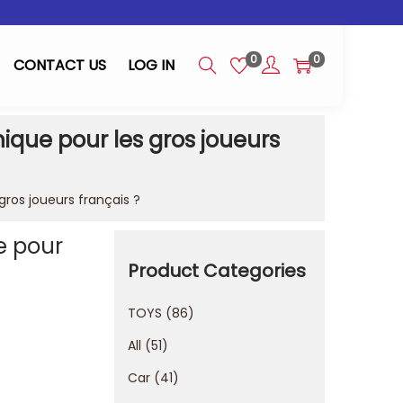
0
0
CONTACT US
LOG IN
nique pour les gros joueurs
gros joueurs français ?
e pour
Product Categories
TOYS
86
All
51
Car
41