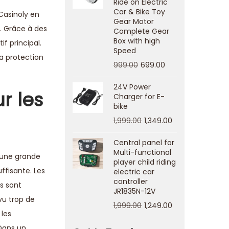
Ride on Electric
Car & Bike Toy
 Casinoly en
Gear Motor
e. Grâce à des
Complete Gear
Box with high
f principal.
Speed
la protection
999.00
699.00
24V Power
r les
Charger for E-
bike
1,999.00
1,349.00
Central panel for
Multi-functional
t une grande
player child riding
ffisante. Les
electric car
controller
es sont
JR1835N-12V
vu trop de
1,999.00
1,249.00
 les
 Dans un