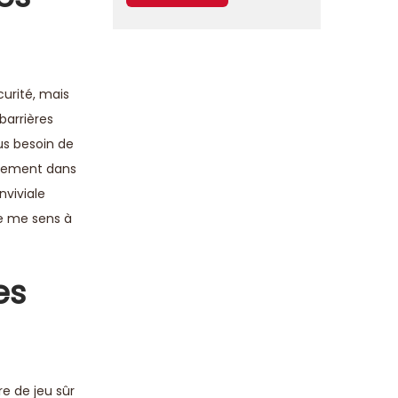
curité, mais
barrières
us besoin de
ctement dans
nviviale
je me sens à
es
re de jeu sûr