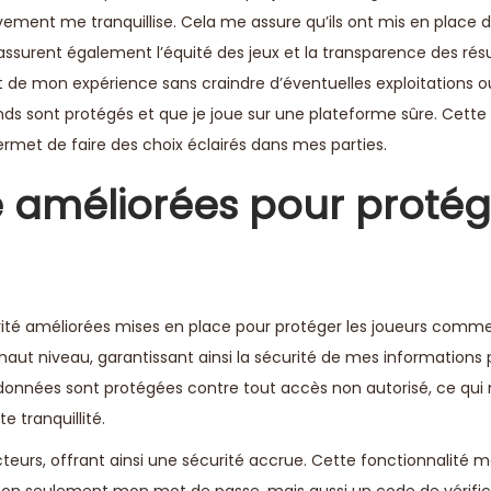
vement me tranquillise. Cela me assure qu’ils ont mis en place d
surent également l’équité des jeux et la transparence des résu
t de mon expérience sans craindre d’éventuelles exploitations o
onds sont protégés et que je joue sur une plateforme sûre. Cett
met de faire des choix éclairés dans mes parties.
 améliorées pour protég
curité améliorées mises en place pour protéger les joueurs comme
haut niveau, garantissant ainsi la sécurité de mes informations 
es données sont protégées contre tout accès non autorisé, ce qu
 tranquillité.
facteurs, offrant ainsi une sécurité accrue. Cette fonctionnalité
n seulement mon mot de passe, mais aussi un code de vérifi