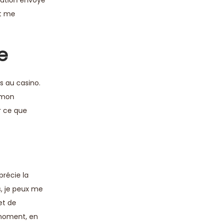
et me
e
s au casino.
e mon
r ce que
précie la
s, je peux me
et de
 moment, en