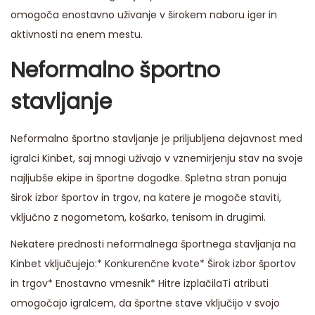
omogoča enostavno uživanje v širokem naboru iger in
aktivnosti na enem mestu.
Neformalno športno
stavljanje
Neformalno športno stavljanje je priljubljena dejavnost med
igralci Kinbet, saj mnogi uživajo v vznemirjenju stav na svoje
najljubše ekipe in športne dogodke. Spletna stran ponuja
širok izbor športov in trgov, na katere je mogoče staviti,
vključno z nogometom, košarko, tenisom in drugimi.
Nekatere prednosti neformalnega športnega stavljanja na
Kinbet vključujejo:* Konkurenčne kvote* Širok izbor športov
in trgov* Enostavno vmesnik* Hitre izplačilaTi atributi
omogočajo igralcem, da športne stave vključijo v svojo