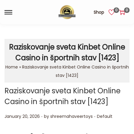
0
0
Shop
Raziskovanje sveta Kinbet Online
Casino in športnih stav [1423]
Home
»
Raziskovanje sveta Kinbet Online Casino in športnih
stav [1423]
Raziskovanje sveta Kinbet Online
Casino in športnih stav [1423]
.
.
Posted on
Posted in
January 20, 2026
by
shreemahaveertoys
Default