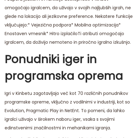
omogočajo igralcem, da uživajo v svojih najljubših igrah, ne
glede na lokacijo ali jezikovne preference. Nekatere funkcije
vključujejo:* Vejezična podpora* Mobilna optimizacija*
Enostaven vmesnik* Hitro izplačiloTi atributi omogočajo
igralcem, da doživijo nemoteno in priročno igralno izkušnjo.
Ponudniki iger in
programska oprema
Igri v Kinbetu zagotavljajo več kot 70 različnih ponudnikov
programske opreme, vključno z vodilnimi v industriji, kot so
Evolution, Pragmatic Play in NetEnt. To pomeni, da lahko
igralci uživajo v širokem naboru iger, vsaka s svojimi
edinstvenimi značilnostmi in mehanikami igranja.