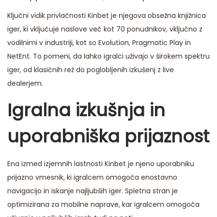
Ključni vidik privlačnosti Kinbet je njegova obsežna knjižnica
iger, ki vključuje naslove več kot 70 ponudnikov, vključno z
vodilnimi v industriji, kot so Evolution, Pragmatic Play in
NetEnt. To pomeni, da lahko igralci uživajo v širokem spektru
iger, od klasičnih rež do poglobljenih izkušenj z live
dealerjem.
Igralna izkušnja in
uporabniška prijaznost
Ena izmed izjemnih lastnosti Kinbet je njeno uporabniku
prijazno vmesnik, ki igralcem omogoča enostavno
navigacijo in iskanje najljubših iger. Spletna stran je
optimizirana za mobilne naprave, kar igralcem omogoča