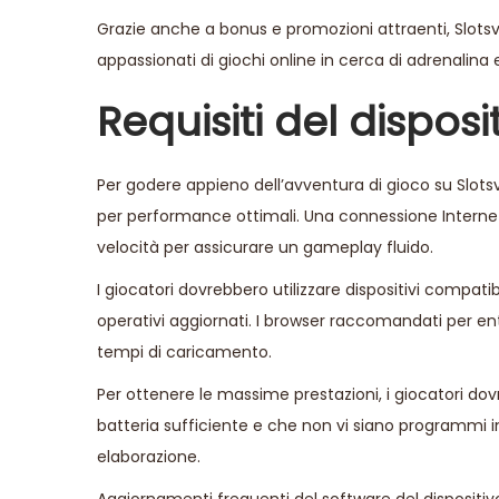
Grazie anche a bonus e promozioni attraenti, Slots
appassionati di giochi online in cerca di adrenalina e
Requisiti del dispos
Per godere appieno dell’avventura di gioco su Slotsva
per performance ottimali. Una connessione Internet 
velocità per assicurare un gameplay fluido.
I giocatori dovrebbero utilizzare dispositivi compat
operativi aggiornati. I browser raccomandati per en
tempi di caricamento.
Per ottenere le massime prestazioni, i giocatori dov
batteria sufficiente e che non vi siano programmi i
elaborazione.
Aggiornamenti frequenti del software del dispositi