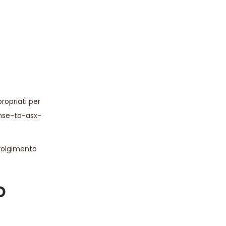
ropriati per
nse-to-asx-
nvolgimento
o