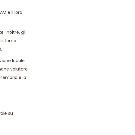
M e il loro
 Inoltre, gli
 sistema
.
zione locale.
anche valutare
memoria e la
vole su