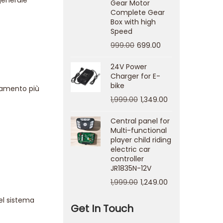
Gear Motor
Complete Gear
Box with high
Speed
999.00
699.00
24V Power
Charger for E-
bike
camento più
1,999.00
1,349.00
Central panel for
Multi-functional
player child riding
electric car
controller
JR1835N-12V
1,999.00
1,249.00
el sistema
Get In Touch