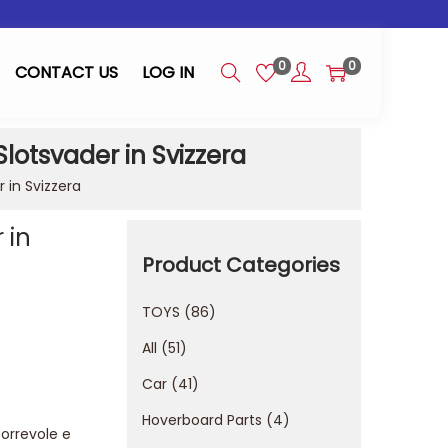
0
0
CONTACT US
LOG IN
lotsvader in Svizzera
 in Svizzera
 in
Product Categories
TOYS
86
All
51
Car
41
Hoverboard Parts
4
correvole e