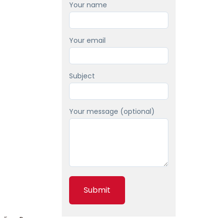
Your name
Your email
Subject
Your message (optional)