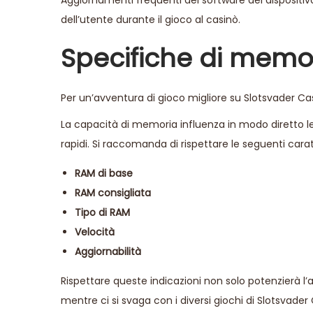
dell’utente durante il gioco al casinò.
Specifiche di mem
Per un’avventura di gioco migliore su Slotsvader Ca
La capacità di memoria influenza in modo diretto 
rapidi. Si raccomanda di rispettare le seguenti cara
RAM di base
RAM consigliata
Tipo di RAM
Velocità
Aggiornabilità
Rispettare queste indicazioni non solo potenzierà l
mentre ci si svaga con i diversi giochi di Slotsvader