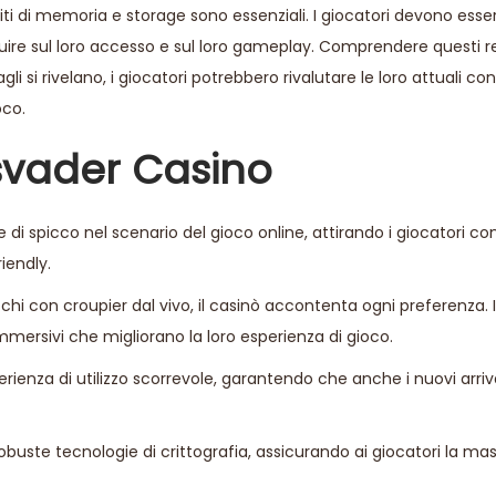
siti di memoria e storage sono essenziali. I giocatori devono esse
luire sul loro accesso e sul loro gameplay. Comprendere questi re
li si rivelano, i giocatori potrebbero rivalutare le loro attuali con
oco.
svader Casino
i spicco nel scenario del gioco online, attirando i giocatori con
iendly.
hi con croupier dal vivo, il casinò accontenta ogni preferenza. I
immersivi che migliorano la loro esperienza di gioco.
rienza di utilizzo scorrevole, garantendo che anche i nuovi arri
robuste tecnologie di crittografia, assicurando ai giocatori la m