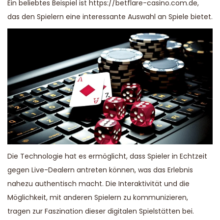
Ein beliebtes Beispiel ist
https://betflare-casino.com.de
,
das den Spielern eine interessante Auswahl an Spiele bietet.
Die Technologie hat es ermöglicht, dass Spieler in Echtzeit
gegen Live-Dealern antreten können, was das Erlebnis
nahezu authentisch macht. Die Interaktivität und die
Möglichkeit, mit anderen Spielern zu kommunizieren,
tragen zur Faszination dieser digitalen Spielstätten bei.