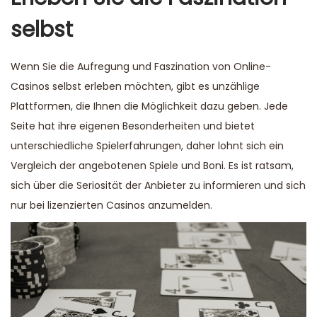
selbst
Wenn Sie die Aufregung und Faszination von Online-
Casinos selbst erleben möchten, gibt es unzählige
Plattformen, die Ihnen die Möglichkeit dazu geben. Jede
Seite hat ihre eigenen Besonderheiten und bietet
unterschiedliche Spielerfahrungen, daher lohnt sich ein
Vergleich der angebotenen Spiele und Boni. Es ist ratsam,
sich über die Seriosität der Anbieter zu informieren und sich
nur bei lizenzierten Casinos anzumelden.