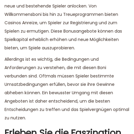
neue und bestehende Spieler anlocken. Von
Willkommensboni bis hin zu Treueprogrammen bieten
Casinos Anreize, um Spieler zur Registrierung und zum
Spielen zu ermutigen. Diese Bonusangebote können das
Spielkapital erheblich erhöhen und neue Möglichkeiten
bieten, um Spiele auszuprobieren.
Allerdings ist es wichtig, die Bedingungen und
Anforderungen zu verstehen, die mit diesen Boni
verbunden sind. Oftmals müssen Spieler bestimmte
Umsatzbedingungen erfüllen, bevor sie ihre Gewinne
abheben können. Ein bewusster Umgang mit diesen
Angeboten ist daher entscheidend, um die besten
Entscheidungen zu treffen und das Spielvergnügen optimal
zu nutzen.
Erleben Sie die Faszination