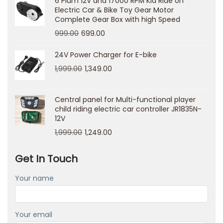
6 Plum 12V and 17000 RPM Kid Ride on
Electric Car & Bike Toy Gear Motor
i
Complete Gear Box with high Speed
n
999.00
699.00
t
e
24V Power Charger for E-bike
r
1,999.00
1,349.00
d
e
Central panel for Multi-functional player
m
child riding electric car controller JR1835N-
12V
G
1,999.00
1,249.00
l
ü
Get In Touch
c
k
Your name
s
s
Your email
p