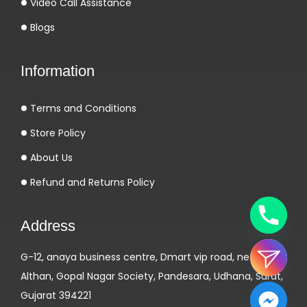
Video Call Assistance
m
Blogs
S
p
Information
a
n
Terms and Conditions
n
u
Store Policy
n
About Us
g
Refund and Returns Policy
s
f
Address
e
l
G-12, anaya business centre, Dmart vip road, near
d
Althan, Gopal Nagar Society, Pandesara, Udhana, Surat,
v
Gujarat 394221
o