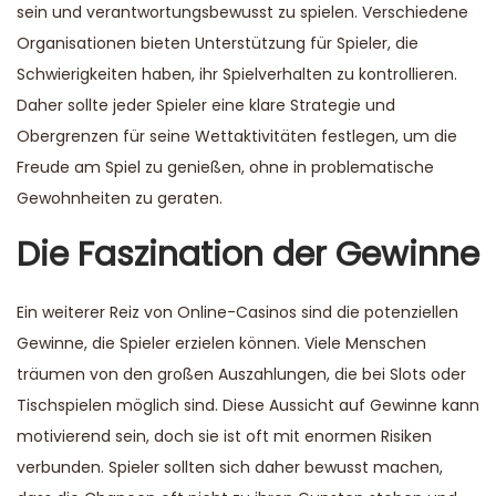
sein und verantwortungsbewusst zu spielen. Verschiedene
Organisationen bieten Unterstützung für Spieler, die
Schwierigkeiten haben, ihr Spielverhalten zu kontrollieren.
Daher sollte jeder Spieler eine klare Strategie und
Obergrenzen für seine Wettaktivitäten festlegen, um die
Freude am Spiel zu genießen, ohne in problematische
Gewohnheiten zu geraten.
Die Faszination der Gewinne
Ein weiterer Reiz von Online-Casinos sind die potenziellen
Gewinne, die Spieler erzielen können. Viele Menschen
träumen von den großen Auszahlungen, die bei Slots oder
Tischspielen möglich sind. Diese Aussicht auf Gewinne kann
motivierend sein, doch sie ist oft mit enormen Risiken
verbunden. Spieler sollten sich daher bewusst machen,