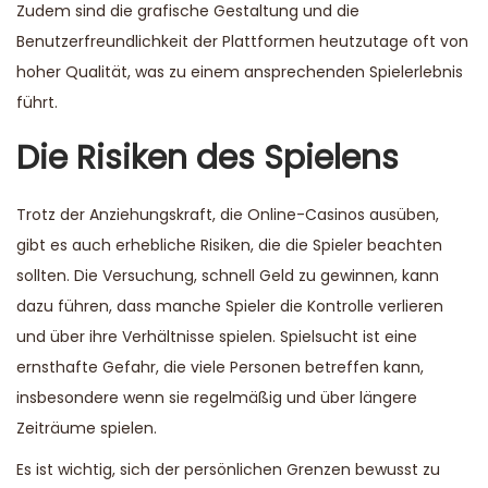
Zudem sind die grafische Gestaltung und die
Benutzerfreundlichkeit der Plattformen heutzutage oft von
hoher Qualität, was zu einem ansprechenden Spielerlebnis
führt.
Die Risiken des Spielens
Trotz der Anziehungskraft, die Online-Casinos ausüben,
gibt es auch erhebliche Risiken, die die Spieler beachten
sollten. Die Versuchung, schnell Geld zu gewinnen, kann
dazu führen, dass manche Spieler die Kontrolle verlieren
und über ihre Verhältnisse spielen. Spielsucht ist eine
ernsthafte Gefahr, die viele Personen betreffen kann,
insbesondere wenn sie regelmäßig und über längere
Zeiträume spielen.
Es ist wichtig, sich der persönlichen Grenzen bewusst zu