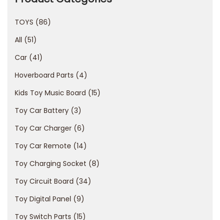
z
TOYS
86
i
n
All
51
a
Car
41
t
Hoverboard Parts
4
i
o
Kids Toy Music Board
15
n
Toy Car Battery
3
u
Toy Car Charger
6
n
Toy Car Remote
14
d
R
Toy Charging Socket
8
i
Toy Circuit Board
34
s
Toy Digital Panel
9
i
k
Toy Switch Parts
15