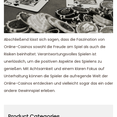
Abschließend lässt sich sagen, dass die Faszination von
Online-Casinos sowohl die Freude am Spiel als auch die
Risiken beinhaltet. Verantwortungsvolles Spielen ist
unerlässlich, um die positiven Aspekte des Spielens zu
genießen. Mit Achtsamkeit und einem klaren Fokus auf
Unterhaltung können die Spieler die aufregende Welt der
Online-Casinos entdecken und vielleicht sogar das ein oder
andere Gewinnspiel erleben.
F
a
s
Product Categories