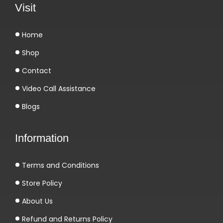
Visit
C
a
Home
r
Shop
a
c
Contact
t
Video Call Assistance
e
Blogs
r
í
Information
s
t
Terms and Conditions
i
c
Store Policy
a
About Us
s
Refund and Returns Policy
y