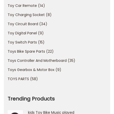
Toy Car Remote
14
6
–
Toy Charging Socket
8
k
Toy Circuit Board
34
ä
Toy Digital Panel
9
y
t
Toy Switch Parts
15
t
Toys Bike Spare Parts
22
ä
Toys Controller And Motherboard
35
j
Toys Gearbox & Motor Box
9
ä
y
TOYS PARTS
58
s
t
Trending Products
ä
v
kids Toy Bike Music played
ä