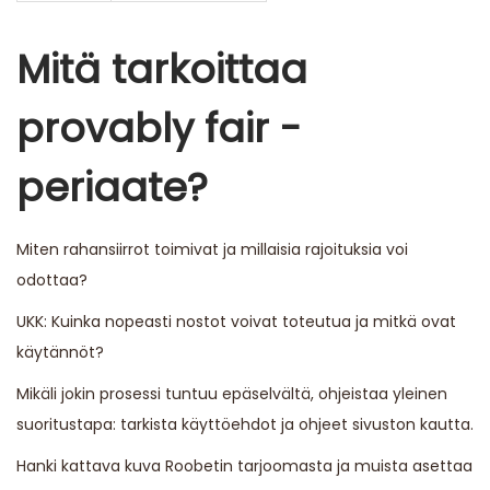
Mitä tarkoittaa
provably fair -
periaate?
Miten rahansiirrot toimivat ja millaisia rajoituksia voi
odottaa?
UKK: Kuinka nopeasti nostot voivat toteutua ja mitkä ovat
käytännöt?
Mikäli jokin prosessi tuntuu epäselvältä, ohjeistaa yleinen
suoritustapa: tarkista käyttöehdot ja ohjeet sivuston kautta.
Hanki kattava kuva Roobetin tarjoomasta ja muista asettaa