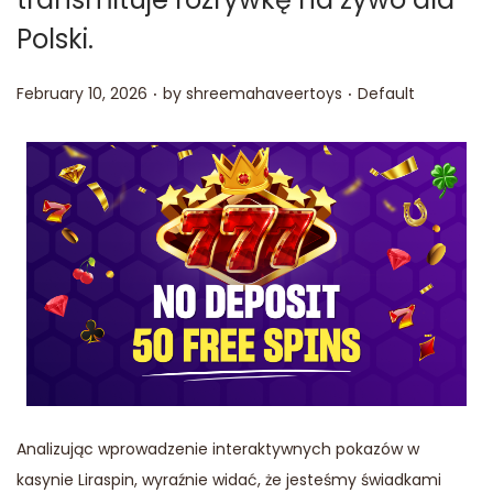
Polski.
.
.
Posted on
Posted in
February 10, 2026
by
shreemahaveertoys
Default
Analizując wprowadzenie interaktywnych pokazów w
kasynie
Liraspin
, wyraźnie widać, że jesteśmy świadkami