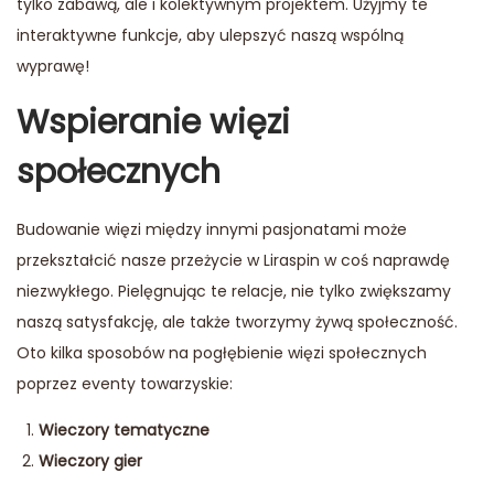
tylko zabawą, ale i kolektywnym projektem. Użyjmy te
interaktywne funkcje, aby ulepszyć naszą wspólną
wyprawę!
Wspieranie więzi
społecznych
Budowanie więzi między innymi pasjonatami może
przekształcić nasze przeżycie w Liraspin w coś naprawdę
niezwykłego. Pielęgnując te relacje, nie tylko zwiększamy
naszą satysfakcję, ale także tworzymy żywą społeczność.
Oto kilka sposobów na pogłębienie więzi społecznych
poprzez eventy towarzyskie:
Wieczory tematyczne
Wieczory gier