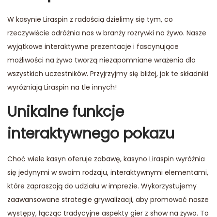
W kasynie Liraspin z radością dzielimy się tym, co
rzeczywiście odróżnia nas w branży rozrywki na żywo. Nasze
wyjątkowe interaktywne prezentacje i fascynujące
możliwości na żywo tworzą niezapomniane wrażenia dla
wszystkich uczestników. Przyjrzyjmy się bliżej, jak te składniki
wyróżniają Liraspin na tle innych!
Unikalne funkcje
interaktywnego pokazu
Choć wiele kasyn oferuje zabawę, kasyno Liraspin wyróżnia
się jedynymi w swoim rodzaju, interaktywnymi elementami,
które zapraszają do udziału w imprezie. Wykorzystujemy
zaawansowane strategie grywalizacji, aby promować nasze
występy, łącząc tradycyjne aspekty gier z show na żywo. To