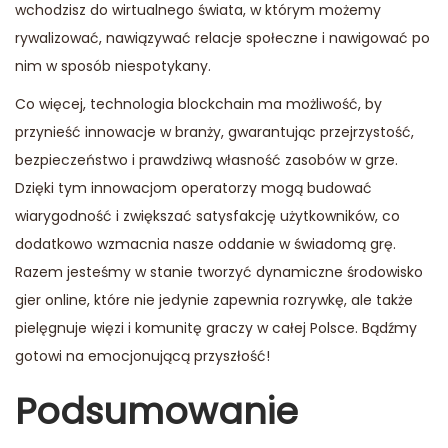
wchodzisz do wirtualnego świata, w którym możemy
rywalizować, nawiązywać relacje społeczne i nawigować po
nim w sposób niespotykany.
Co więcej, technologia blockchain ma możliwość, by
przynieść innowacje w branży, gwarantując przejrzystość,
bezpieczeństwo i prawdziwą własność zasobów w grze.
Dzięki tym innowacjom operatorzy mogą budować
wiarygodność i zwiększać satysfakcję użytkowników, co
dodatkowo wzmacnia nasze oddanie w świadomą grę.
Razem jesteśmy w stanie tworzyć dynamiczne środowisko
gier online, które nie jedynie zapewnia rozrywkę, ale także
pielęgnuje więzi i komunitę graczy w całej Polsce. Bądźmy
gotowi na emocjonującą przyszłość!
Podsumowanie