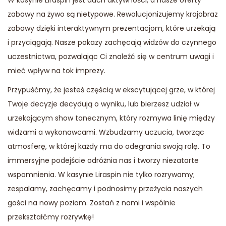
zabawy na żywo są nietypowe. Rewolucjonizujemy krajobraz
zabawy dzięki interaktywnym prezentacjom, które urzekają
i przyciągają. Nasze pokazy zachęcają widzów do czynnego
uczestnictwa, pozwalając Ci znaleźć się w centrum uwagi i
mieć wpływ na tok imprezy.
Przypuśćmy, że jesteś częścią w ekscytującej grze, w której
Twoje decyzje decydują o wyniku, lub bierzesz udział w
urzekającym show tanecznym, który rozmywa linię między
widzami a wykonawcami. Wzbudzamy uczucia, tworząc
atmosferę, w której każdy ma do odegrania swoją rolę. To
immersyjne podejście odróżnia nas i tworzy niezatarte
wspomnienia. W kasynie Liraspin nie tylko rozrywamy;
zespalamy, zachęcamy i podnosimy przeżycia naszych
gości na nowy poziom. Zostań z nami i wspólnie
przekształćmy rozrywkę!