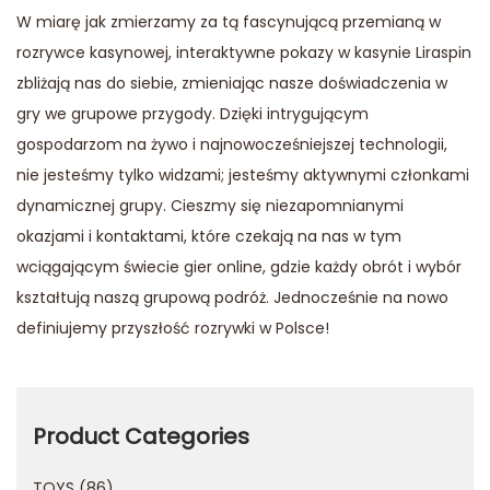
W miarę jak zmierzamy za tą fascynującą przemianą w
rozrywce kasynowej, interaktywne pokazy w kasynie Liraspin
zbliżają nas do siebie, zmieniając nasze doświadczenia w
gry we grupowe przygody. Dzięki intrygującym
gospodarzom na żywo i najnowocześniejszej technologii,
nie jesteśmy tylko widzami; jesteśmy aktywnymi członkami
dynamicznej grupy. Cieszmy się niezapomnianymi
okazjami i kontaktami, które czekają na nas w tym
wciągającym świecie gier online, gdzie każdy obrót i wybór
kształtują naszą grupową podróż. Jednocześnie na nowo
definiujemy przyszłość rozrywki w Polsce!
D
e
f
Product Categories
i
TOYS
86