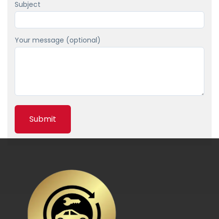
u
Subject
n
t
Your message (optional)
s
i
n
N
e
d
e
r
l
a
n
d
K