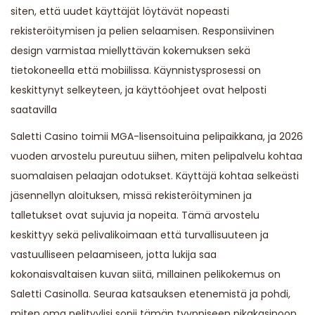
siten, että uudet käyttäjät löytävät nopeasti
rekisteröitymisen ja pelien selaamisen. Responsiivinen
design varmistaa miellyttävän kokemuksen sekä
tietokoneella että mobiilissa. Käynnistysprosessi on
keskittynyt selkeyteen, ja käyttöohjeet ovat helposti
saatavilla
Saletti Casino toimii MGA-lisensoituina pelipaikkana, ja 2026
vuoden arvostelu pureutuu siihen, miten pelipalvelu kohtaa
suomalaisen pelaajan odotukset. Käyttäjä kohtaa selkeästi
jäsennellyn aloituksen, missä rekisteröityminen ja
talletukset ovat sujuvia ja nopeita. Tämä arvostelu
keskittyy sekä pelivalikoimaan että turvallisuuteen ja
vastuulliseen pelaamiseen, jotta lukija saa
kokonaisvaltaisen kuvan siitä, millainen pelikokemus on
Saletti Casinolla. Seuraa katsauksen etenemistä ja pohdi,
miten oma pelityylisi sopii tämän tyyppiseen pikakasinoon.