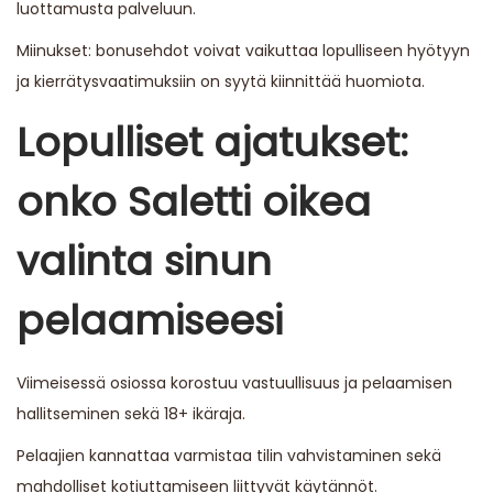
luottamusta palveluun.
Miinukset: bonusehdot voivat vaikuttaa lopulliseen hyötyyn
ja kierrätysvaatimuksiin on syytä kiinnittää huomiota.
Lopulliset ajatukset:
onko Saletti oikea
valinta sinun
pelaamiseesi
Viimeisessä osiossa korostuu vastuullisuus ja pelaamisen
hallitseminen sekä 18+ ikäraja.
Pelaajien kannattaa varmistaa tilin vahvistaminen sekä
mahdolliset kotiuttamiseen liittyvät käytännöt.