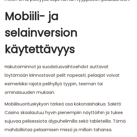
Mobiili- ja
selainversion
käytettävyys
Hakutoiminnot ja suodatusvaihtoehdot auttavat
löytämään kiinnostavat pelit nopeasti; pelaajat voivat
esimerkiksi rajata pelihyllyä tyypin, teeman tai
ominaisuuden mukaan.
Mobiilisuorituskykyon tärkeä osa kokonaishakua. Saletti
Casino skaalautuu hyvin pienempiin näyttöihin ja tukee
sujuvaa pelisessiota älypuhelimilla sekä tableteilla. Tämä
mahdollistaa pelaamisen missä ja milloin tahansa.