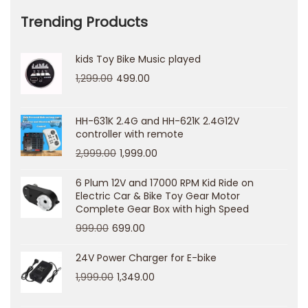
j
Trending Products
a
h
kids Toy Bike Music played
u
1,299.00
499.00
o
m
i
HH-631K 2.4G and HH-621K 2.4G12V
controller with remote
o
2,999.00
1,999.00
i
t
6 Plum 12V and 17000 RPM Kid Ride on
Electric Car & Bike Toy Gear Motor
a
Complete Gear Box with high Speed
v
999.00
699.00
a
t
24V Power Charger for E-bike
s
1,999.00
1,349.00
e