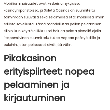
Mobiiliominaisuudet ovat keskeisiä nykyisissä
kasinoympäristöissä, ja Saletti Casinos on suunniteltu
toimimaan sujuvasti sekä selaimessa että mobiilissa ilman
erillistä sovellusta. Tämä mahdollistaa pelien pelaamisen
silloin, kun käyttäjä liikkuu tai haluaa pelata pienellä ajalla.
Responsiivinen suunnittelu tukee nopeaa pääsyä tilille ja
peleihin, joten pelisessiot eivät jää väliin.
Pikakasinon
erityispiirteet: nopea
pelaaminen ja
kirjautuminen