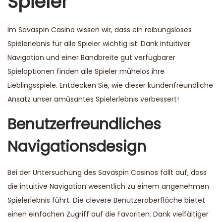
Spieler
Im Savaspin Casino wissen wir, dass ein reibungsloses
Spielerlebnis für alle Spieler wichtig ist. Dank intuitiver
Navigation und einer Bandbreite gut verfügbarer
Spieloptionen finden alle Spieler mühelos ihre
Lieblingsspiele. Entdecken Sie, wie dieser kundenfreundliche
Ansatz unser amüsantes Spielerlebnis verbessert!
Benutzerfreundliches
Navigationsdesign
Bei der Untersuchung des Savaspin Casinos fällt auf, dass
die intuitive Navigation wesentlich zu einem angenehmen
Spielerlebnis führt. Die clevere Benutzeroberfläche bietet
einen einfachen Zugriff auf die Favoriten. Dank vielfältiger