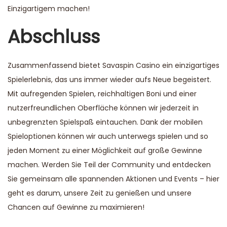
Einzigartigem machen!
Abschluss
Zusammenfassend bietet Savaspin Casino ein einzigartiges
Spielerlebnis, das uns immer wieder aufs Neue begeistert.
Mit aufregenden Spielen, reichhaltigen Boni und einer
nutzerfreundlichen Oberfläche können wir jederzeit in
unbegrenzten Spielspaß eintauchen. Dank der mobilen
Spieloptionen können wir auch unterwegs spielen und so
jeden Moment zu einer Möglichkeit auf große Gewinne
machen. Werden Sie Teil der Community und entdecken
Sie gemeinsam alle spannenden Aktionen und Events – hier
geht es darum, unsere Zeit zu genießen und unsere
Chancen auf Gewinne zu maximieren!
R