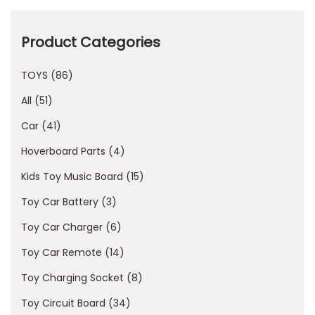
o
t
Product Categories
a
TOYS
86
t
e
All
51
f
Car
41
o
Hoverboard Parts
4
r
G
Kids Toy Music Board
15
l
Toy Car Battery
3
o
Toy Car Charger
6
r
Toy Car Remote
14
y
a
Toy Charging Socket
8
n
Toy Circuit Board
34
d