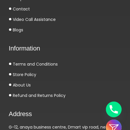
h
Contact
G
Video Call Assistance
a
Blogs
m
e
Information
H
a
Terms and Conditions
s
a
Store Policy
S
About Us
t
Refund and Returns Policy
o
r
Address
y
i
G-12, anaya business centre, Dmart vip road, near
n