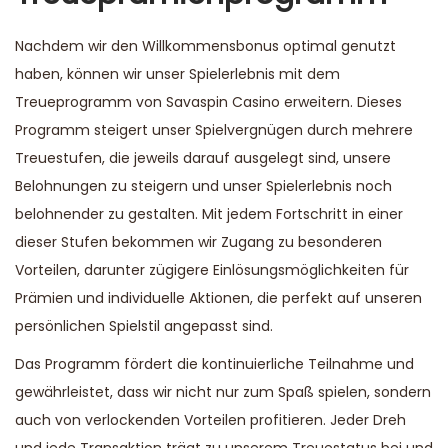
Nachdem wir den Willkommensbonus optimal genutzt
haben, können wir unser Spielerlebnis mit dem
Treueprogramm von Savaspin Casino erweitern. Dieses
Programm steigert unser Spielvergnügen durch mehrere
Treuestufen, die jeweils darauf ausgelegt sind, unsere
Belohnungen zu steigern und unser Spielerlebnis noch
belohnender zu gestalten. Mit jedem Fortschritt in einer
dieser Stufen bekommen wir Zugang zu besonderen
Vorteilen, darunter zügigere Einlösungsmöglichkeiten für
Prämien und individuelle Aktionen, die perfekt auf unseren
persönlichen Spielstil angepasst sind.
Das Programm fördert die kontinuierliche Teilnahme und
gewährleistet, dass wir nicht nur zum Spaß spielen, sondern
auch von verlockenden Vorteilen profitieren. Jeder Dreh