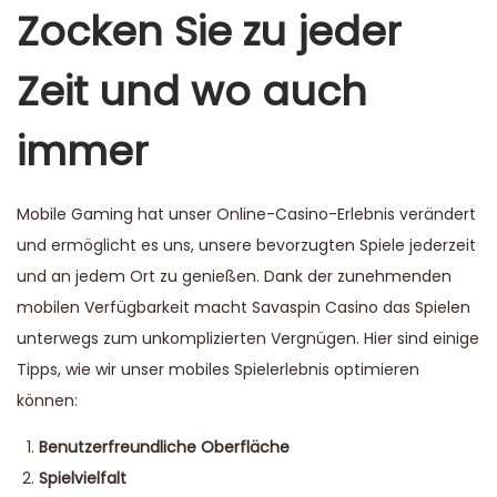
Zocken Sie zu jeder
Zeit und wo auch
immer
Mobile Gaming hat unser Online-Casino-Erlebnis verändert
und ermöglicht es uns, unsere bevorzugten Spiele jederzeit
und an jedem Ort zu genießen. Dank der zunehmenden
mobilen Verfügbarkeit macht Savaspin Casino das Spielen
unterwegs zum unkomplizierten Vergnügen. Hier sind einige
Tipps, wie wir unser mobiles Spielerlebnis optimieren
können:
Benutzerfreundliche Oberfläche
Spielvielfalt