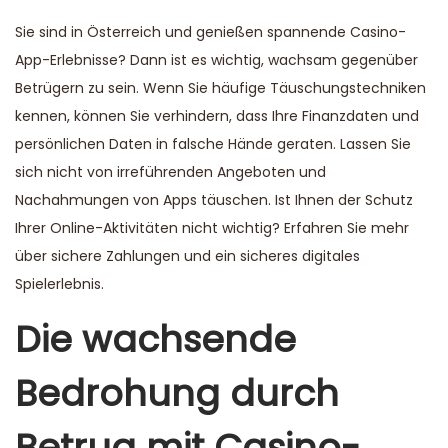
Sie sind in Österreich und genießen spannende Casino-
App-Erlebnisse? Dann ist es wichtig, wachsam gegenüber
Betrügern zu sein. Wenn Sie häufige Täuschungstechniken
kennen, können Sie verhindern, dass Ihre Finanzdaten und
persönlichen Daten in falsche Hände geraten. Lassen Sie
sich nicht von irreführenden Angeboten und
Nachahmungen von Apps täuschen. Ist Ihnen der Schutz
Ihrer Online-Aktivitäten nicht wichtig? Erfahren Sie mehr
über sichere Zahlungen und ein sicheres digitales
Spielerlebnis.
Die wachsende
Bedrohung durch
Betrug mit Casino-