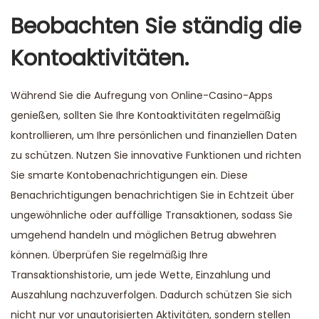
Beobachten Sie ständig die
Kontoaktivitäten.
Während Sie die Aufregung von Online-Casino-Apps
genießen, sollten Sie Ihre Kontoaktivitäten regelmäßig
kontrollieren, um Ihre persönlichen und finanziellen Daten
zu schützen. Nutzen Sie innovative Funktionen und richten
Sie smarte Kontobenachrichtigungen ein. Diese
Benachrichtigungen benachrichtigen Sie in Echtzeit über
ungewöhnliche oder auffällige Transaktionen, sodass Sie
umgehend handeln und möglichen Betrug abwehren
können. Überprüfen Sie regelmäßig Ihre
Transaktionshistorie, um jede Wette, Einzahlung und
Auszahlung nachzuverfolgen. Dadurch schützen Sie sich
nicht nur vor unautorisierten Aktivitäten, sondern stellen