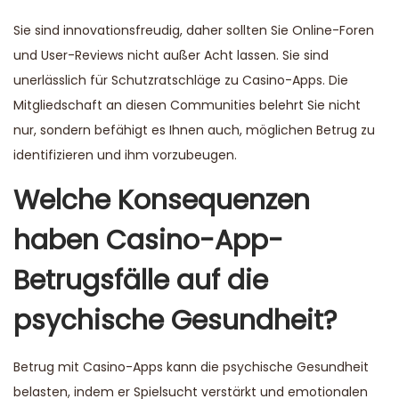
Sie sind innovationsfreudig, daher sollten Sie Online-Foren
und User-Reviews nicht außer Acht lassen. Sie sind
unerlässlich für Schutzratschläge zu Casino-Apps. Die
Mitgliedschaft an diesen Communities belehrt Sie nicht
nur, sondern befähigt es Ihnen auch, möglichen Betrug zu
identifizieren und ihm vorzubeugen.
Welche Konsequenzen
haben Casino-App-
Betrugsfälle auf die
psychische Gesundheit?
Betrug mit Casino-Apps kann die psychische Gesundheit
belasten, indem er Spielsucht verstärkt und emotionalen