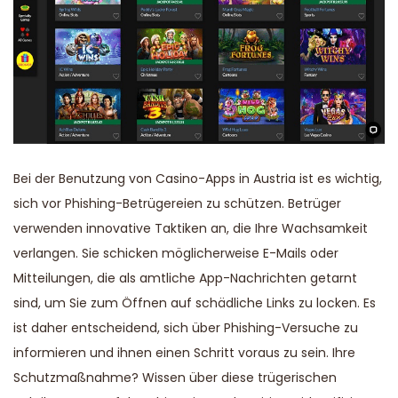
Bei der Benutzung von Casino-Apps in Austria ist es wichtig,
sich vor Phishing-Betrügereien zu schützen. Betrüger
verwenden innovative Taktiken an, die Ihre Wachsamkeit
verlangen. Sie schicken möglicherweise E-Mails oder
Mitteilungen, die als amtliche App-Nachrichten getarnt
sind, um Sie zum Öffnen auf schädliche Links zu locken. Es
ist daher entscheidend, sich über Phishing-Versuche zu
informieren und ihnen einen Schritt voraus zu sein. Ihre
Schutzmaßnahme? Wissen über diese trügerischen