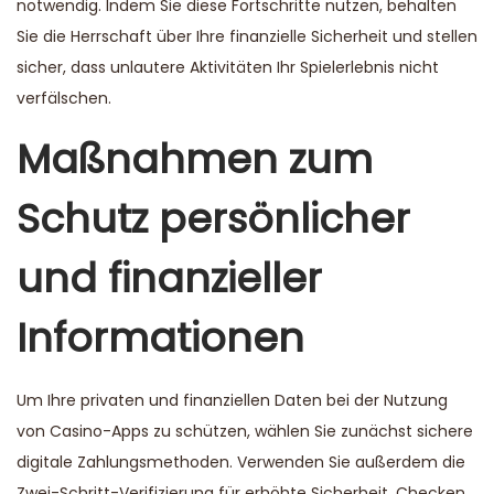
notwendig. Indem Sie diese Fortschritte nutzen, behalten
Sie die Herrschaft über Ihre finanzielle Sicherheit und stellen
sicher, dass unlautere Aktivitäten Ihr Spielerlebnis nicht
verfälschen.
Maßnahmen zum
Schutz persönlicher
und finanzieller
Informationen
Um Ihre privaten und finanziellen Daten bei der Nutzung
von Casino-Apps zu schützen, wählen Sie zunächst sichere
digitale Zahlungsmethoden. Verwenden Sie außerdem die
Zwei-Schritt-Verifizierung für erhöhte Sicherheit. Checken