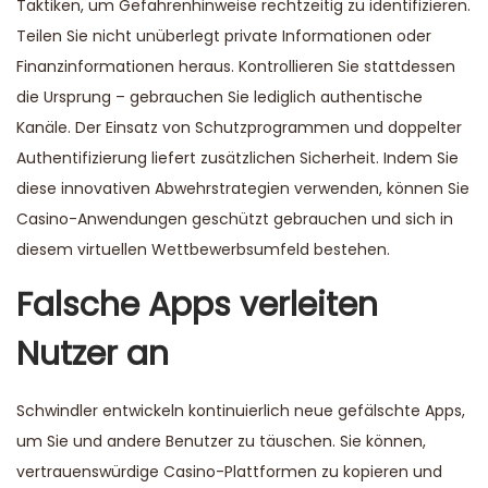
Taktiken, um Gefahrenhinweise rechtzeitig zu identifizieren.
Teilen Sie nicht unüberlegt private Informationen oder
Finanzinformationen heraus. Kontrollieren Sie stattdessen
die Ursprung – gebrauchen Sie lediglich authentische
Kanäle. Der Einsatz von Schutzprogrammen und doppelter
Authentifizierung liefert zusätzlichen Sicherheit. Indem Sie
diese innovativen Abwehrstrategien verwenden, können Sie
Casino-Anwendungen geschützt gebrauchen und sich in
diesem virtuellen Wettbewerbsumfeld bestehen.
Falsche Apps verleiten
Nutzer an
Schwindler entwickeln kontinuierlich neue gefälschte Apps,
um Sie und andere Benutzer zu täuschen. Sie können,
vertrauenswürdige Casino-Plattformen zu kopieren und