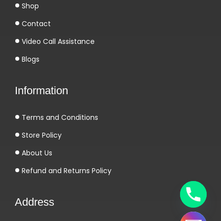
Shop
e
r
Contact
W
Video Call Assistance
i
Blogs
n
g
Information
a
g
Terms and Conditions
a
C
Store Policy
a
About Us
s
Refund and Returns Policy
i
n
Address
o
A