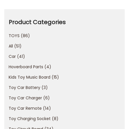
A
c
c
Product Categories
è
TOYS
86
s
p
All
51
a
Car
41
r
Hoverboard Parts
4
t
a
Kids Toy Music Board
15
g
Toy Car Battery
3
é
Toy Car Charger
6
à
Toy Car Remote
14
l
a
Toy Charging Socket
8
c