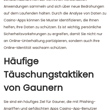
Anwendungen sammeln und sich über neue Bedrohungen
auf dem Laufenden halten. Durch die Analyse von Daten zu
Casino-Apps können Sie Muster identifizieren, die Ihnen
helfen, Ihre Daten zu schützen. Es ist wichtig, persönliche
Sicherheitsvorkehrungen zu ergreifen, damit Sie nicht nur
an Online-Unterhaltung partizipieren, sondern auch Ihre
Online-Identität wachsam schützen.
Häufige
Täuschungstaktiken
von Gaunern
Sie sind ein häufiges Ziel für Gauner, die mit Phishing-
Angriffen und gefälschten Apps Casino-App-Benutzer