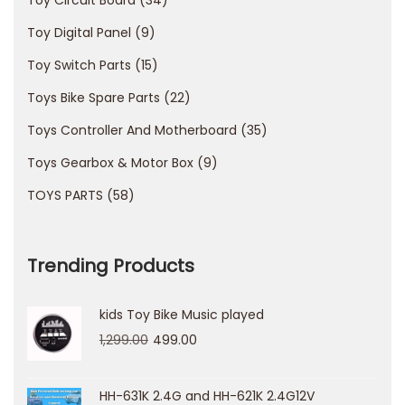
Toy Circuit Board
34
o
Toy Digital Panel
9
n
n
Toy Switch Parts
15
e
Toys Bike Spare Parts
22
x
Toys Controller And Motherboard
35
i
Toys Gearbox & Motor Box
9
o
n
TOYS PARTS
58
a
u
Trending Products
c
a
kids Toy Bike Music played
s
1,299.00
499.00
i
n
o
HH-631K 2.4G and HH-621K 2.4G12V