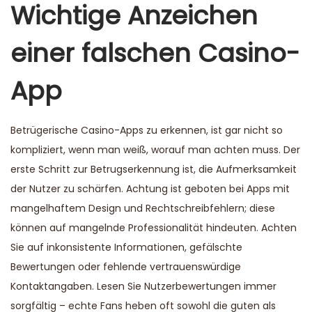
Wichtige Anzeichen
einer falschen Casino-
App
Betrügerische Casino-Apps zu erkennen, ist gar nicht so
kompliziert, wenn man weiß, worauf man achten muss. Der
erste Schritt zur Betrugserkennung ist, die Aufmerksamkeit
der Nutzer zu schärfen. Achtung ist geboten bei Apps mit
mangelhaftem Design und Rechtschreibfehlern; diese
können auf mangelnde Professionalität hindeuten. Achten
Sie auf inkonsistente Informationen, gefälschte
Bewertungen oder fehlende vertrauenswürdige
Kontaktangaben. Lesen Sie Nutzerbewertungen immer
sorgfältig – echte Fans heben oft sowohl die guten als