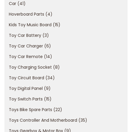
Car
41
ż
Hoverboard Parts
4
y
ć
Kids Toy Music Board
15
k
Toy Car Battery
3
o
Toy Car Charger
6
n
Toy Car Remote
14
t
o
Toy Charging Socket
8
i
Toy Circuit Board
34
d
Toy Digital Panel
9
o
s
Toy Switch Parts
15
t
Toys Bike Spare Parts
22
a
Toys Controller And Motherboard
35
ć
Toys Gearbox & Motor Box
9
s