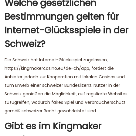
Welche gesetzlichen
Bestimmungen gelten für
Internet-Glücksspiele in der
Schweiz?
Die Schweiz hat Internet-Glücksspiel zugelassen,
https://kingmakercasino.eu/de-ch/app
, fordert die
Anbieter jedoch zur Kooperation mit lokalen Casinos und
zum Erwerb einer schweizer Bundeslizenz. Nutzer in der
Schweiz genießen die Möglichkeit, auf regulierte Websites
zuzugreifen, wodurch faires Spiel und Verbraucherschutz
gemäß schweizer Recht gewährleistet sind.
Gibt es im Kingmaker