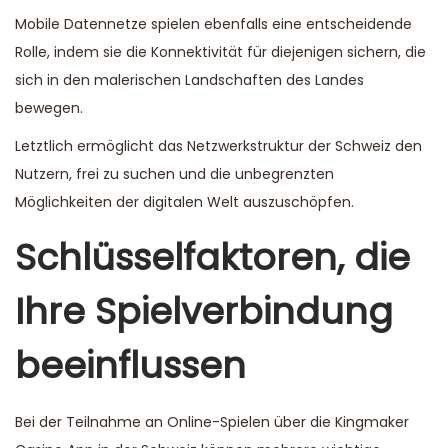
Mobile Datennetze spielen ebenfalls eine entscheidende
Rolle, indem sie die Konnektivität für diejenigen sichern, die
sich in den malerischen Landschaften des Landes
bewegen.
Letztlich ermöglicht das Netzwerkstruktur der Schweiz den
Nutzern, frei zu suchen und die unbegrenzten
Möglichkeiten der digitalen Welt auszuschöpfen.
Schlüsselfaktoren, die
Ihre Spielverbindung
beeinflussen
Bei der Teilnahme an Online-Spielen über die Kingmaker