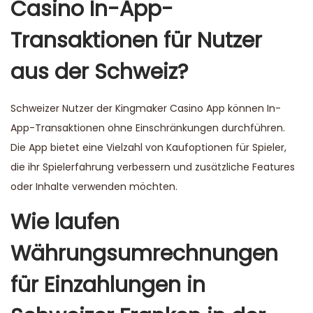
Casino In-App-
Transaktionen für Nutzer
aus der Schweiz?
Schweizer Nutzer der Kingmaker Casino App können In-
App-Transaktionen ohne Einschränkungen durchführen.
Die App bietet eine Vielzahl von Kaufoptionen für Spieler,
die ihr Spielerfahrung verbessern und zusätzliche Features
oder Inhalte verwenden möchten.
Wie laufen
Währungsumrechnungen
für Einzahlungen in