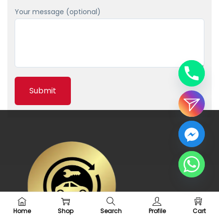
Your message (optional)
k
a
V
i
z
s
g
á
l
j
a
m
e
g
0
a
Home
Shop
Search
Profile
Cart
S