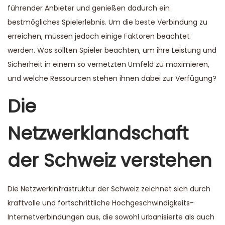
führender Anbieter und genießen dadurch ein
bestmögliches Spielerlebnis. Um die beste Verbindung zu
erreichen, müssen jedoch einige Faktoren beachtet
werden. Was sollten Spieler beachten, um ihre Leistung und
Sicherheit in einem so vernetzten Umfeld zu maximieren,
und welche Ressourcen stehen ihnen dabei zur Verfügung?
Die
Netzwerklandschaft
der Schweiz verstehen
Die Netzwerkinfrastruktur der Schweiz zeichnet sich durch
kraftvolle und fortschrittliche Hochgeschwindigkeits-
Internetverbindungen aus, die sowohl urbanisierte als auch