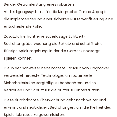
Bei der Gewährleistung eines robusten
Verteidigungssystems für die Kingmaker Casino App spielt
die Implementierung einer sicheren Nutzerverifizierung eine
entscheidende Rolle.
Zusätzlich erhöht eine zuverlässige Echtzeit-
Bedrohungsüberwachung die Schutz und schafft eine
flüssige Spielumgebung, in der die Gamer unbesorgt
spielen können.
Die in der Schweizer beheimatete Struktur von Kingmaker
verwendet neueste Technologie, um potenzielle
Sicherheitsrisiken sorgfältig zu beobachten und so
Vertrauen und Schutz für die Nutzer zu unterstützen.
Diese durchdachte Überwachung geht noch weiter und
erkennt und neutralisiert Bedrohungen, um die Freiheit des
Spielerlebnisses zu gewährleisten.