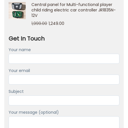
λ
Central panel for Multi-functional player
λ
child riding electric car controller JR1835N-
12V
α
1,999.00
1,249.00
κ
τ
Get In Touch
ι
κ
Your name
έ
ς
Your email
λ
ύ
σ
Subject
ε
ι
Your message (optional)
ς
σ