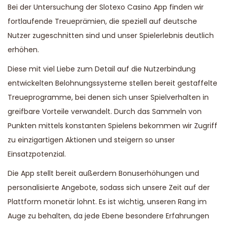
Bei der Untersuchung der Slotexo Casino App finden wir
fortlaufende Treueprämien, die speziell auf deutsche
Nutzer zugeschnitten sind und unser Spielerlebnis deutlich
erhöhen.
Diese mit viel Liebe zum Detail auf die Nutzerbindung
entwickelten Belohnungssysteme stellen bereit gestaffelte
Treueprogramme, bei denen sich unser Spielverhalten in
greifbare Vorteile verwandelt. Durch das Sammeln von
Punkten mittels konstanten Spielens bekommen wir Zugriff
zu einzigartigen Aktionen und steigern so unser
Einsatzpotenzial.
Die App stellt bereit außerdem Bonuserhöhungen und
personalisierte Angebote, sodass sich unsere Zeit auf der
Plattform monetär lohnt. Es ist wichtig, unseren Rang im
Auge zu behalten, da jede Ebene besondere Erfahrungen