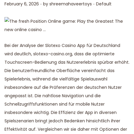
.
.
Posted on
Posted in
February 6, 2026
by
shreemahaveertoys
Default
Bei der Analyse der Slotexo Casino App für Deutschland
wird deutlich,
slotexo-casino.org
, dass die optimierte
Touchscreen-Bedienung das Nutzererlebnis spürbar erhöht.
Die benutzerfreundliche Oberfläche vereinfacht das
Spielerlebnis, während die vielfältige Spielauswahl
insbesondere auf die Präferenzen der deutschen Nutzer
angepasst ist. Die nahtlose Navigation und die
Schnellzugriffsfunktionen sind für mobile Nutzer
insbesondere wichtig. Die Effizienz der App in diversen
Spielszenarien bringt jedoch Bedenken hinsichtlich ihrer
Effektivität auf. Vergleichen wir sie daher mit Optionen der