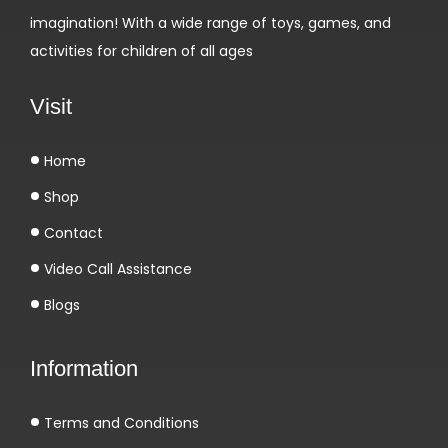
η
imagination! With a wide range of toys, games, and
E
activities for children of all ages
k
s
Visit
p
e
Home
r
Shop
t
s
Contact
t
Video Call Assistance
r
Blogs
a
t
Information
e
g
Terms and Conditions
i