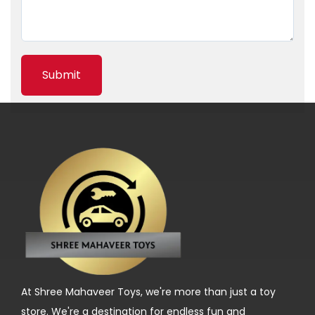
τ
η
ν
Ε
λ
λ
ά
δ
α
–
Α
ν
ά
λ
υ
At Shree Mahaveer Toys, we're more than just a toy
σ
store. We're a destination for endless fun and