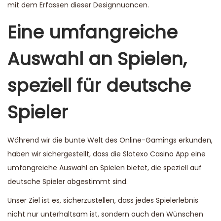
mit dem Erfassen dieser Designnuancen.
Eine umfangreiche
Auswahl an Spielen,
speziell für deutsche
Spieler
Während wir die bunte Welt des Online-Gamings erkunden,
haben wir sichergestellt, dass die Slotexo Casino App eine
umfangreiche Auswahl an Spielen bietet, die speziell auf
deutsche Spieler abgestimmt sind.
Unser Ziel ist es, sicherzustellen, dass jedes Spielerlebnis
nicht nur unterhaltsam ist, sondern auch den Wünschen