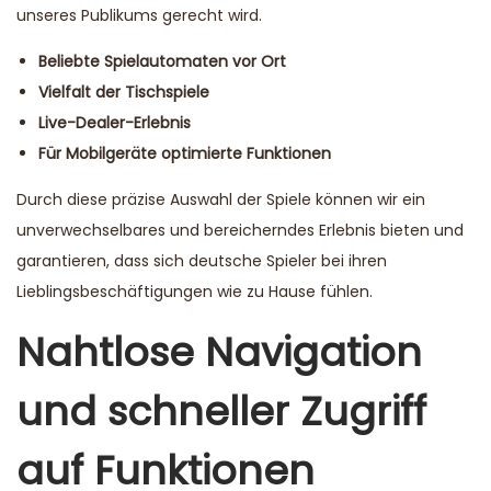
unseres Publikums gerecht wird.
Beliebte Spielautomaten vor Ort
Vielfalt der Tischspiele
Live-Dealer-Erlebnis
Für Mobilgeräte optimierte Funktionen
Durch diese präzise Auswahl der Spiele können wir ein
unverwechselbares und bereicherndes Erlebnis bieten und
garantieren, dass sich deutsche Spieler bei ihren
Lieblingsbeschäftigungen wie zu Hause fühlen.
Nahtlose Navigation
und schneller Zugriff
auf Funktionen