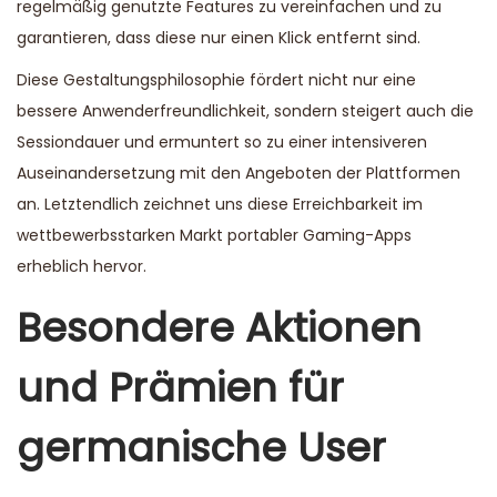
regelmäßig genutzte Features zu vereinfachen und zu
garantieren, dass diese nur einen Klick entfernt sind.
Diese Gestaltungsphilosophie fördert nicht nur eine
bessere Anwenderfreundlichkeit, sondern steigert auch die
Sessiondauer und ermuntert so zu einer intensiveren
Auseinandersetzung mit den Angeboten der Plattformen
an. Letztendlich zeichnet uns diese Erreichbarkeit im
wettbewerbsstarken Markt portabler Gaming-Apps
erheblich hervor.
Besondere Aktionen
und Prämien für
germanische User