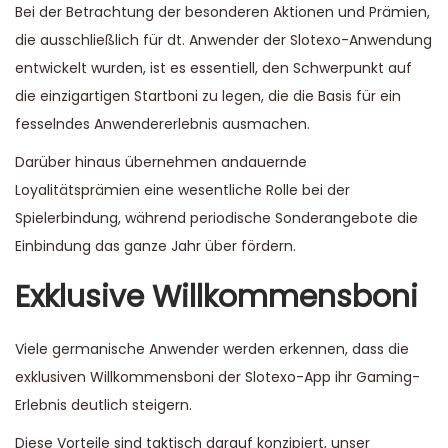
Bei der Betrachtung der besonderen Aktionen und Prämien,
die ausschließlich für dt. Anwender der Slotexo-Anwendung
entwickelt wurden, ist es essentiell, den Schwerpunkt auf
die einzigartigen Startboni zu legen, die die Basis für ein
fesselndes Anwendererlebnis ausmachen.
Darüber hinaus übernehmen andauernde
Loyalitätsprämien eine wesentliche Rolle bei der
Spielerbindung, während periodische Sonderangebote die
Einbindung das ganze Jahr über fördern.
Exklusive Willkommensboni
Viele germanische Anwender werden erkennen, dass die
exklusiven Willkommensboni der Slotexo-App ihr Gaming-
Erlebnis deutlich steigern.
Diese Vorteile sind taktisch darauf konzipiert, unser