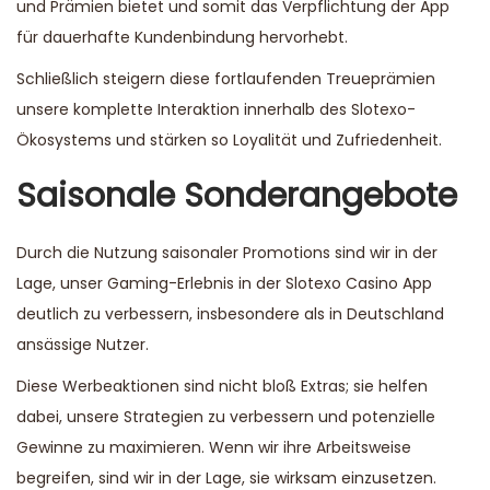
und Prämien bietet und somit das Verpflichtung der App
für dauerhafte Kundenbindung hervorhebt.
Schließlich steigern diese fortlaufenden Treueprämien
unsere komplette Interaktion innerhalb des Slotexo-
Ökosystems und stärken so Loyalität und Zufriedenheit.
Saisonale Sonderangebote
Durch die Nutzung saisonaler Promotions sind wir in der
Lage, unser Gaming-Erlebnis in der Slotexo Casino App
deutlich zu verbessern, insbesondere als in Deutschland
ansässige Nutzer.
Diese Werbeaktionen sind nicht bloß Extras; sie helfen
dabei, unsere Strategien zu verbessern und potenzielle
Gewinne zu maximieren. Wenn wir ihre Arbeitsweise
begreifen, sind wir in der Lage, sie wirksam einzusetzen.