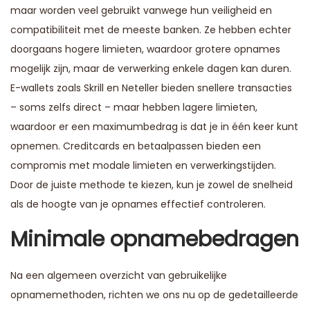
maar worden veel gebruikt vanwege hun veiligheid en
compatibiliteit met de meeste banken. Ze hebben echter
doorgaans hogere limieten, waardoor grotere opnames
mogelijk zijn, maar de verwerking enkele dagen kan duren.
E-wallets zoals Skrill en Neteller bieden snellere transacties
– soms zelfs direct – maar hebben lagere limieten,
waardoor er een maximumbedrag is dat je in één keer kunt
opnemen. Creditcards en betaalpassen bieden een
compromis met modale limieten en verwerkingstijden.
Door de juiste methode te kiezen, kun je zowel de snelheid
als de hoogte van je opnames effectief controleren.
Minimale opnamebedragen
Na een algemeen overzicht van gebruikelijke
opnamemethoden, richten we ons nu op de gedetailleerde