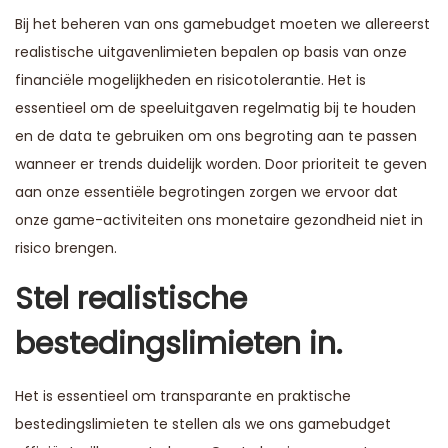
Bij het beheren van ons gamebudget moeten we allereerst
realistische uitgavenlimieten bepalen op basis van onze
financiële mogelijkheden en risicotolerantie. Het is
essentieel om de speeluitgaven regelmatig bij te houden
en de data te gebruiken om ons begroting aan te passen
wanneer er trends duidelijk worden. Door prioriteit te geven
aan onze essentiële begrotingen zorgen we ervoor dat
onze game-activiteiten ons monetaire gezondheid niet in
risico brengen.
Stel realistische
bestedingslimieten in.
Het is essentieel om transparante en praktische
bestedingslimieten te stellen als we ons gamebudget