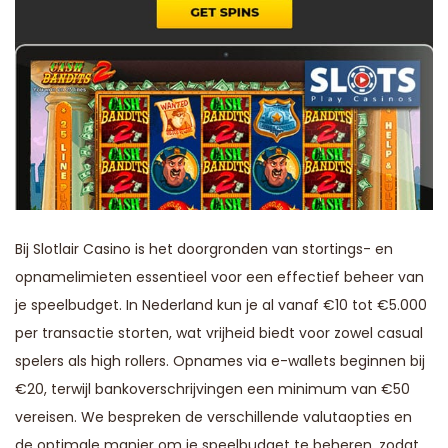
Bij
Slotlair Casino
is het doorgronden van stortings- en
opnamelimieten essentieel voor een effectief beheer van
je speelbudget. In Nederland kun je al vanaf €10 tot €5.000
per transactie storten, wat vrijheid biedt voor zowel casual
spelers als high rollers. Opnames via e-wallets beginnen bij
€20, terwijl bankoverschrijvingen een minimum van €50
vereisen. We bespreken de verschillende valutaopties en
de optimale manier om je speelbudget te beheren, zodat