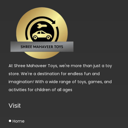
n
o
i
n
Ö
s
t
e
At Shree Mahaveer Toys, we're more than just a toy
r
store. We're a destination for endless fun and
r
imagination! With a wide range of toys, games, and
e
activities for children of all ages
i
c
Visit
h
O
Home
n