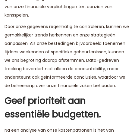
van onze financiële verplichtingen ten aanzien van
kansspelen.
Door onze gegevens regelmatig te controleren, kunnen we
gemakkelijker trends herkennen en onze strategieën
aanpassen. Als onze bestedingen bijvoorbeeld toenemen
tijdens weekenden of specifieke gebeurtenissen, kunnen
we ons begroting daarop afstemmen. Data-gedreven
tracking bevordert niet alleen de accountability, maar
ondersteunt ook geïnformeerde conclusies, waardoor we
de beheersing over onze financiële zaken behouden.
Geef prioriteit aan
essentiële budgetten.
Na een analyse van onze kostenpatronen is het van