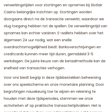
verwerkingstijden voor stortingen en opnames bij Slotlair
Casino belangrijke inzichten op. Stortingen worden
doorgaans direct na de transactie verwerkt, waardoor we
vlug toegang hebben tot de spellen. De verwerkingstijd van
opnames kan echter variëren. E-wallets hebben over het
algemeen 24 uur nodig, wat een snelle
overdrachtsmogelijkheid biedt. Bankoverschrijvingen en
creditcards kunnen meer tijd duren, gemiddeld 3-5
werkdagen. De juiste keuze van de betaalmethode kan de
snelheid van transacties verhogen.
Voor ons biedt begrip in deze tijdsbestekken beheersing
over ons speelschema en onze monetaire planning. Door
begrotingen nauwkeurig toe te wijzen en rekening te
houden met deze tijdsperiodes, stemmen we onze
activiteiten af op praktische transactietijdvakken. Het is