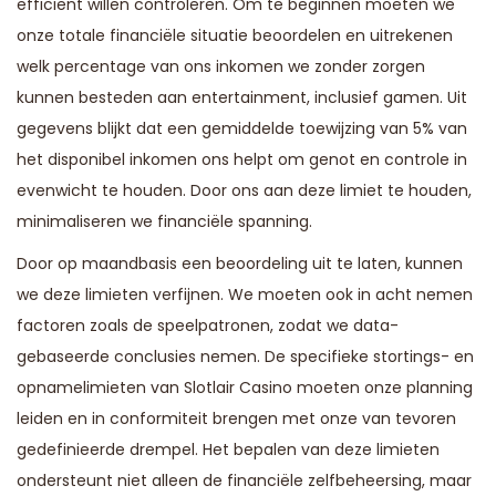
efficiënt willen controleren. Om te beginnen moeten we
onze totale financiële situatie beoordelen en uitrekenen
welk percentage van ons inkomen we zonder zorgen
kunnen besteden aan entertainment, inclusief gamen. Uit
gegevens blijkt dat een gemiddelde toewijzing van 5% van
het disponibel inkomen ons helpt om genot en controle in
evenwicht te houden. Door ons aan deze limiet te houden,
minimaliseren we financiële spanning.
Door op maandbasis een beoordeling uit te laten, kunnen
we deze limieten verfijnen. We moeten ook in acht nemen
factoren zoals de speelpatronen, zodat we data-
gebaseerde conclusies nemen. De specifieke stortings- en
opnamelimieten van Slotlair Casino moeten onze planning
leiden en in conformiteit brengen met onze van tevoren
gedefinieerde drempel. Het bepalen van deze limieten
ondersteunt niet alleen de financiële zelfbeheersing, maar