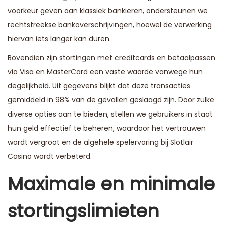
voorkeur geven aan klassiek bankieren, ondersteunen we
rechtstreekse bankoverschrijvingen, hoewel de verwerking
hiervan iets langer kan duren.
Bovendien zijn stortingen met creditcards en betaalpassen
via Visa en MasterCard een vaste waarde vanwege hun
degelijkheid. Uit gegevens blijkt dat deze transacties
gemiddeld in 98% van de gevallen geslaagd zijn. Door zulke
diverse opties aan te bieden, stellen we gebruikers in staat
hun geld effectief te beheren, waardoor het vertrouwen
wordt vergroot en de algehele spelervaring bij Slotlair
Casino wordt verbeterd.
Maximale en minimale
stortingslimieten