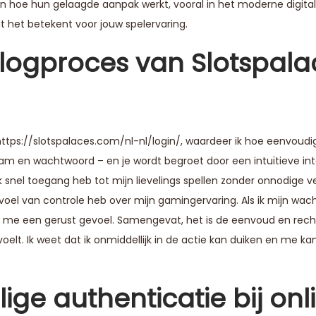
pen hoe hun gelaagde aanpak werkt, vooral in het moderne digita
t het betekent voor jouw spelervaring.
nlogproces van Slotspala
https://slotspalaces.com/nl-nl/login/
, waardeer ik hoe eenvoudi
aam en wachtwoord – en je wordt begroet door een intuïtieve int
 ik snel toegang heb tot mijn lievelings spellen zonder onnodige v
gevoel van controle heb over mijn gamingervaring. Als ik mijn wa
het me een gerust gevoel. Samengevat, het is de eenvoud en rec
voelt. Ik weet dat ik onmiddellijk in de actie kan duiken en me k
lige authenticatie bij onl