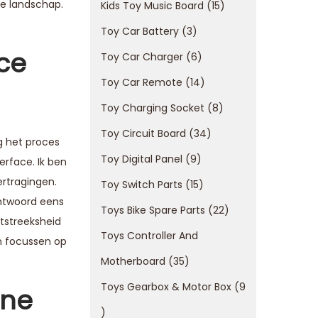
le landschap.
Kids Toy Music Board
15
Toy Car Battery
3
ce
Toy Car Charger
6
Toy Car Remote
14
Toy Charging Socket
8
Toy Circuit Board
34
g het proces
Toy Digital Panel
9
erface. Ik ben
ertragingen.
Toy Switch Parts
15
chtwoord eens
Toys Bike Spare Parts
22
htstreeksheid
Toys Controller And
an focussen op
Motherboard
35
Toys Gearbox & Motor Box
9
ine