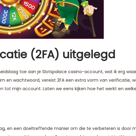
atie (2FA) uitgelegd
gheidslaag toe aan je Slotspalace casino-account, wat ik erg waar
am en wachtwoord, vereist 2FA een extra vorm van verificatie, 
gen tot mijn account. Laten we eens kijken hoe het werkt en welk
daag, en een doeltreffende manier om die te verbeteren is door m