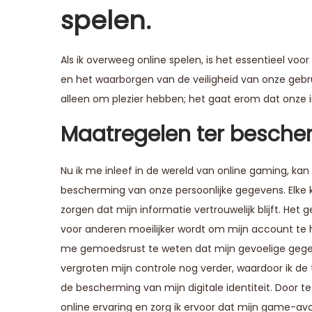
spelen.
Als ik overweeg online spelen, is het essentieel vo
en het waarborgen van de veiligheid van onze gebrui
alleen om plezier hebben; het gaat erom dat onze inf
Maatregelen ter besch
Nu ik me inleef in de wereld van online gaming, kan
bescherming van onze persoonlijke gegevens. Elke ke
zorgen dat mijn informatie vertrouwelijk blijft. Het
voor anderen moeilijker wordt om mijn account te h
me gemoedsrust te weten dat mijn gevoelige gegev
vergroten mijn controle nog verder, waardoor ik d
de bescherming van mijn digitale identiteit. Door 
online ervaring en zorg ik ervoor dat mijn game-avo