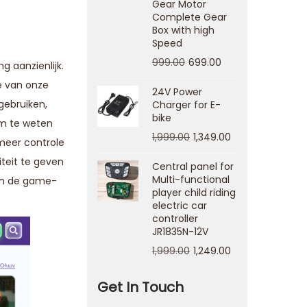
Gear Motor
Complete Gear
Box with high
Speed
999.00
699.00
 aanzienlijk.
we van onze
24V Power
gebruiken,
Charger for E-
bike
om te weten
1,999.00
1,349.00
meer controle
iteit te geven
Central panel for
Multi-functional
van de game-
player child riding
electric car
controller
JR1835N-12V
1,999.00
1,249.00
Get In Touch