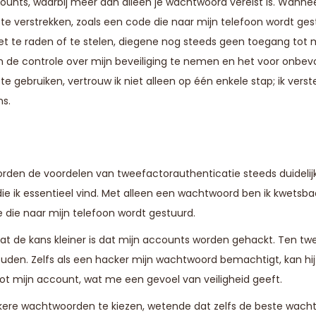
ounts, waarbij meer dan alleen je wachtwoord vereist is. Wanneer
e verstrekken, zoals een code die naar mijn telefoon wordt gest
t te raden of te stelen, diegene nog steeds geen toegang tot 
om de controle over mijn beveiliging te nemen en het voor onbe
 gebruiken, vertrouw ik niet alleen op één enkele stap; ik verste
ns.
worden de voordelen van tweefactorauthenticatie steeds duidelij
e ik essentieel vind. Met alleen een wachtwoord ben ik kwetsbaa
de die naar mijn telefoon wordt gestuurd.
dat de kans kleiner is dat mijn accounts worden gehackt. Ten tw
ouden. Zelfs als een hacker mijn wachtwoord bemachtigt, kan hij
ot mijn account, wat me een gevoel van veiligheid geeft.
erkere wachtwoorden te kiezen, wetende dat zelfs de beste wac