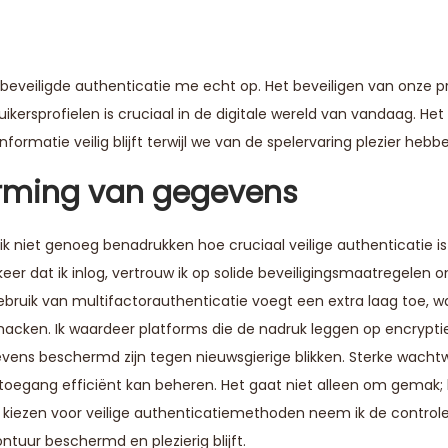
or beveiligde authenticatie me echt op. Het beveiligen van onze 
kersprofielen is cruciaal in de digitale wereld van vandaag. Het
ormatie veilig blijft terwijl we van de spelervaring plezier hebb
erming van gegevens
 ik niet genoeg benadrukken hoe cruciaal veilige authenticatie i
er dat ik inlog, vertrouw ik op solide beveiligingsmaatregelen 
 gebruik van multifactorauthenticatie voegt een extra laag toe, 
acken. Ik waardeer platforms die de nadruk leggen op encryptie
ens beschermd zijn tegen nieuwsgierige blikken. Sterke wach
e toegang efficiënt kan beheren. Het gaat niet alleen om gemak
te kiezen voor veilige authenticatiemethoden neem ik de control
ntuur beschermd en plezierig blijft.