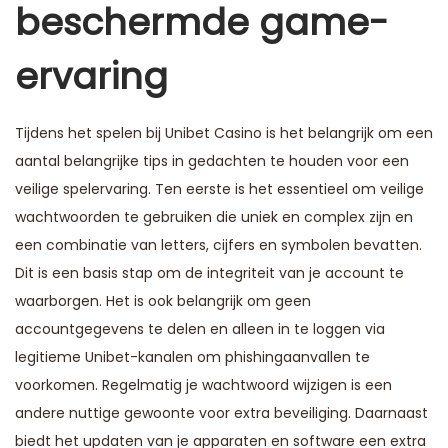
beschermde game-
ervaring
Tijdens het spelen bij Unibet Casino is het belangrijk om een
aantal belangrijke tips in gedachten te houden voor een
veilige spelervaring. Ten eerste is het essentieel om veilige
wachtwoorden te gebruiken die uniek en complex zijn en
een combinatie van letters, cijfers en symbolen bevatten.
Dit is een basis stap om de integriteit van je account te
waarborgen. Het is ook belangrijk om geen
accountgegevens te delen en alleen in te loggen via
legitieme Unibet-kanalen om phishingaanvallen te
voorkomen. Regelmatig je wachtwoord wijzigen is een
andere nuttige gewoonte voor extra beveiliging. Daarnaast
biedt het updaten van je apparaten en software een extra