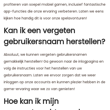
profiteren van soepel mobiel gamen, inclusief fantastische
app-functies die onze ervaring verbeteren. Laten we eens
kijken hoe handig dit is voor onze spelavonturen!
Kan ik een vergeten
gebruikersnaam herstellen?
Absoluut, we kunnen vergeten gebruikersnamen
gemakkelijk herstellen! Ga gewoon naar de inlogpagina en
volg de instructies voor het herstellen van uw
gebruikersnaam. Laten we ervoor zorgen dat we weer
inloggen op onze accounts en kunnen plezier hebben in de
game-ervaring waar we zo van genieten!
Hoe kan ik mijn