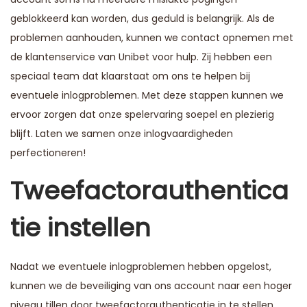
geblokkeerd kan worden, dus geduld is belangrijk. Als de
problemen aanhouden, kunnen we contact opnemen met
de klantenservice van Unibet voor hulp. Zij hebben een
speciaal team dat klaarstaat om ons te helpen bij
eventuele inlogproblemen. Met deze stappen kunnen we
ervoor zorgen dat onze spelervaring soepel en plezierig
blijft. Laten we samen onze inlogvaardigheden
perfectioneren!
Tweefactorauthentica
tie instellen
Nadat we eventuele inlogproblemen hebben opgelost,
kunnen we de beveiliging van ons account naar een hoger
niveau tillen door tweefactorauthenticatie in te stellen.