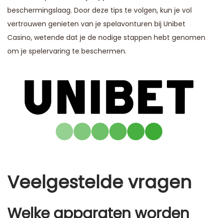
beschermingslaag. Door deze tips te volgen, kun je vol
vertrouwen genieten van je spelavonturen bij Unibet
Casino, wetende dat je de nodige stappen hebt genomen
om je spelervaring te beschermen.
Veelgestelde vragen
Welke apparaten worden