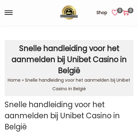
0
0
Shop
Snelle handleiding voor het
aanmelden bij Unibet Casino in
België
Home
»
Snelle handleiding voor het aanmelden bij Unibet
Casino in België
Snelle handleiding voor het
aanmelden bij Unibet Casino in
België