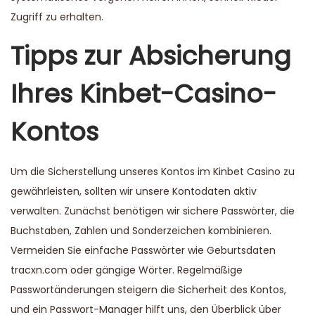
Zugriff zu erhalten.
Tipps zur Absicherung
Ihres Kinbet-Casino-
Kontos
Um die Sicherstellung unseres Kontos im Kinbet Casino zu
gewährleisten, sollten wir unsere Kontodaten aktiv
verwalten. Zunächst benötigen wir sichere Passwörter, die
Buchstaben, Zahlen und Sonderzeichen kombinieren.
Vermeiden Sie einfache Passwörter wie Geburtsdaten
tracxn.com
oder gängige Wörter. Regelmäßige
Passwortänderungen steigern die Sicherheit des Kontos,
und ein Passwort-Manager hilft uns, den Überblick über