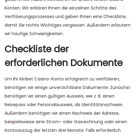
Konten. Wir erklären Ihnen die einzelnen Schritte des
Verifizierungsprozesses und geben Ihnen eine Checkliste,
damit Sie nichts Wichtiges vergessen. Außerdem erläutern
wir häufige Schwierigkeiten.
Checkliste der
erforderlichen Dokumente
Um Ihr Kinbet Casino-Konto erfolgreich zu verifizieren,
benötigen wir einige unverzichtbare Dokumente. Zunächst
benötigen wir einen gültigen Ausweis, wie z. B. einen
Reisepass oder Personalausweis, als Identitätsnachweis.
Außerdem benötigen wir einen Nachweis der Adresse,
beispielsweise eine Strom- oder Gasrechnung oder einen
Kontoauszug der letzten drei Monate. Falls erforderlich