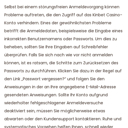
Selbst bei einem störungsfreien Anmeldevorgang können
Probleme auftreten, die den Zugriff auf das Kinbet Casino-
Konto verhindern. Eines der gewöhnlichsten Probleme
betrifft die Anmeldedaten, beispielsweise die Eingabe eines
inkorrekten Benutzernamens oder Passworts. Um dies zu
beheben, sollten Sie Ihre Eingaben auf Schreibfehler
überprüfen. Falls Sie sich nach wie vor nicht anmelden
können, ist es ratsam, die Schritte zum Zurücksetzen des
Passworts zu durchführen. Klicken Sie dazu in der Regel auf
den Link „Passwort vergessen?“ und folgen Sie den
Anweisungen in der an Ihre angegebene E-Mail-Adresse
gesendeten Anweisungen. Sollte Ihr Konto aufgrund
wiederholter fehlgeschlagener Anmeldeversuche
deaktiviert sein, müssen Sie möglicherweise etwas
abwarten oder den Kundensupport kontaktieren. Ruhe und
systematisches Vorgehen helfen Ihnen, schnell wieder