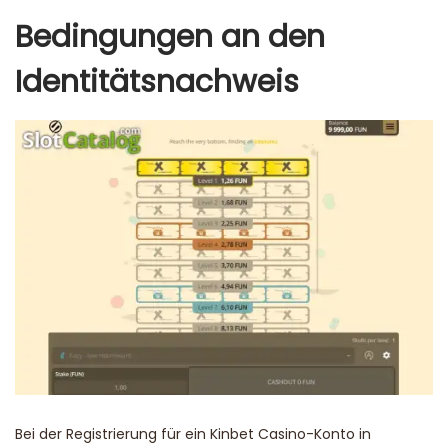
Bedingungen an den
Identitätsnachweis
Bei der Registrierung für ein Kinbet Casino-Konto in