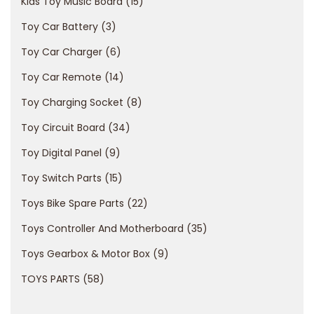
d
Kids Toy Music Board
15
P
Toy Car Battery
3
l
Toy Car Charger
6
a
Toy Car Remote
14
y
e
Toy Charging Socket
8
r
Toy Circuit Board
34
s
Toy Digital Panel
9
C
a
Toy Switch Parts
15
n
Toys Bike Spare Parts
22
T
Toys Controller And Motherboard
35
r
Toys Gearbox & Motor Box
9
a
c
TOYS PARTS
58
k