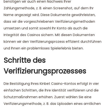
benötigen wir auch einen Nachweis Ihrer
Zahlungsmethode, z. B. einen Screenshot, auf dem Ihr
Name angezeigt wird. Diese Dokumente gewährleisten,
dass wir die vorgeschriebenen Verifizierungsmethoden
umsetzen und somit sowohl Ihr Konto als auch die
Integrität des Casinos sichern. Mit diesen Dokumenten
können wir den Verifizierungsprozess effizient durchführen
und Ihnen ein problemloses Spielerlebnis bieten.
Schritte des
Verifizierungsprozesses
Die Bestätigung Ihres Kinbet Casino-Kontos erfolgt in vier
einfachen Schritten, die Ihre Identität verifizieren und die
Schutzmaßnahmen erhöhen. Zuerst wählen Sie eine
Verifizierungsmethode, z. B. das Uploaden eines amtlichen