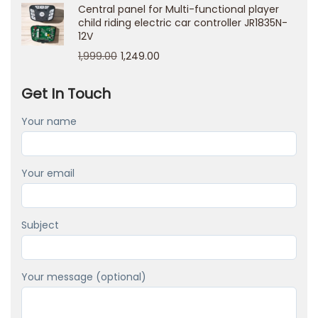
p
Central panel for Multi-functional player
p
child riding electric car controller JR1835N-
12V
M
1,999.00
1,249.00
e
t
Get In Touch
r
i
Your name
c
s
Your email
V
o
l
Subject
l
s
Your message (optional)
t
ä