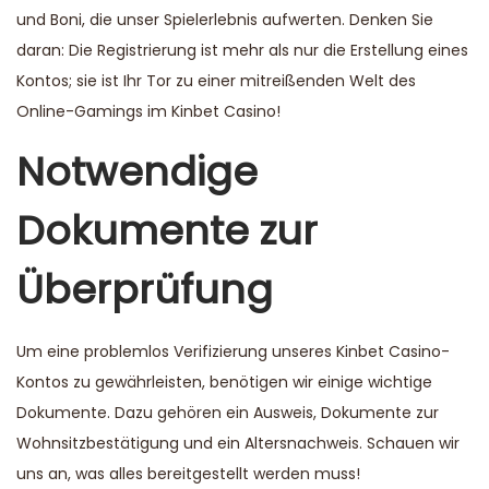
und Boni, die unser Spielerlebnis aufwerten. Denken Sie
daran: Die Registrierung ist mehr als nur die Erstellung eines
Kontos; sie ist Ihr Tor zu einer mitreißenden Welt des
Online-Gamings im Kinbet Casino!
Notwendige
Dokumente zur
Überprüfung
Um eine problemlos Verifizierung unseres Kinbet Casino-
Kontos zu gewährleisten, benötigen wir einige wichtige
Dokumente. Dazu gehören ein Ausweis, Dokumente zur
Wohnsitzbestätigung und ein Altersnachweis. Schauen wir
uns an, was alles bereitgestellt werden muss!