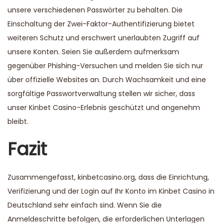
unsere verschiedenen Passwörter zu behalten. Die
Einschaltung der Zwei-Faktor-Authentifizierung bietet
weiteren Schutz und erschwert unerlaubten Zugriff auf
unsere Konten. Seien Sie außerdem aufmerksam
gegenüber Phishing-Versuchen und melden Sie sich nur
über offizielle Websites an. Durch Wachsamkeit und eine
sorgfältige Passwortverwaltung stellen wir sicher, dass
unser Kinbet Casino-Erlebnis geschützt und angenehm
bleibt.
Fazit
Zusammengefasst,
kinbetcasino.org
, dass die Einrichtung,
Verifizierung und der Login auf Ihr Konto im Kinbet Casino in
Deutschland sehr einfach sind. Wenn Sie die
Anmeldeschritte befolgen, die erforderlichen Unterlagen