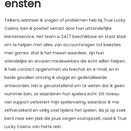
ensten
Telkens wanneer ik vragen of problemen heb bij True Lucky
Casino, ben ik positief verrast door hun uitzonderlijke
klantenservice. Het team is 24/7 beschikbaar en staat klaar
om te helpen met alles, van accountvragen tot kwesties
met games. Wat ik het meest waardeer, zijn hun
vriendelijke en ervaren medewerkers die echt willen helpen.
Ik heb contact opgenomen via livechat en e-mail, en in
beide gevallen ontving ik vlugge en gedetailleerde
antwoorden. Het is geruststellend om te weten dat ik geen
nummer ben; ze waarderen hun spelers echt. Dit niveau
van support verbetert mijn spelervaring, waardoor ik me
zelfverzekerd en veilig voel tijdens het spelen. Als je op zoek
bent naar een plek die jouw zorgen vooropstelt, raad ik True
Lucky Casino van harte aan.