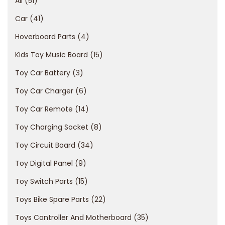
All
51
r
Car
41
e
N
Hoverboard Parts
4
e
Kids Toy Music Board
15
e
Toy Car Battery
3
d
F
Toy Car Charger
6
o
Toy Car Remote
14
r
Toy Charging Socket
8
S
Toy Circuit Board
34
p
I
Toy Digital Panel
9
n
Toy Switch Parts
15
C
Toys Bike Spare Parts
22
a
s
Toys Controller And Motherboard
35