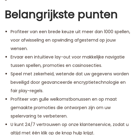
Belangrijkste punten
Profiteer van een brede keuze uit meer dan 1000 spellen,
voor afwisseling en opwinding afgestemd op jouw
wensen.
Ervaar een intuïtieve lay-out voor makkelijke navigatie
tussen spellen, promoties en casinosecties.
Speel met zekerheid, wetende dat uw gegevens worden
beveiligd door geavanceerde encryptietechnologie en
fair play-regels.
Profiteer van gulle welkomstbonussen en op maat
gemaakte promoties die ontworpen zijn om uw
spelervaring te verbeteren.
U kunt 24/7 vertrouwen op onze klantenservice, zodat u
altijd met één klik op de knop hulp krijgt.