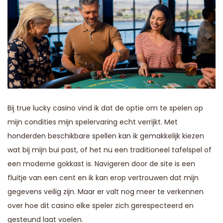
2
2
,
2
0
2
6
Bij
true lucky casino
vind ik dat de optie om te spelen op
mijn condities mijn spelervaring echt verrijkt. Met
honderden beschikbare spellen kan ik gemakkelijk kiezen
wat bij mijn bui past, of het nu een traditioneel tafelspel of
een moderne gokkast is. Navigeren door de site is een
fluitje van een cent en ik kan erop vertrouwen dat mijn
gegevens veilig zijn. Maar er valt nog meer te verkennen
over hoe dit casino elke speler zich gerespecteerd en
gesteund laat voelen.