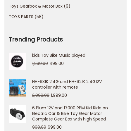
i
Toys Gearbox & Motor Box
9
n
TOYS PARTS
58
o
’
s
Trending Products
G
a
kids Toy Bike Music played
m
1,299.00
499.00
e
L
HH-631K 2.4G and HH-621K 2.4G12V
i
controller with remote
b
2,999.00
1,999.00
r
6 Plum 12V and 17000 RPM Kid Ride on
a
Electric Car & Bike Toy Gear Motor
r
Complete Gear Box with high Speed
y
999.00
699.00