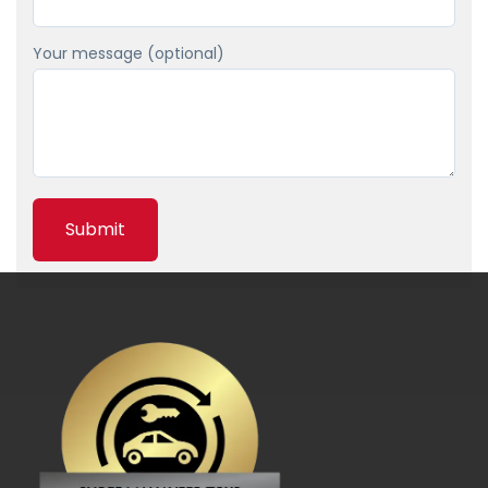
f
e
Your message (optional)
c
t
G
a
m
e
s
P
a
r
i
m
a
t