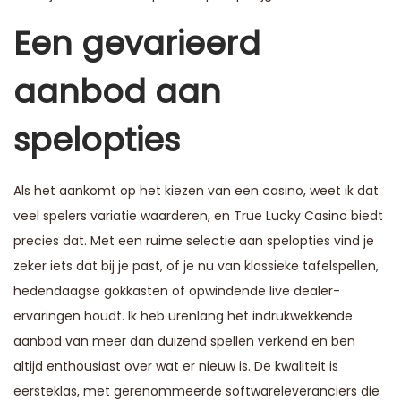
Een gevarieerd
aanbod aan
spelopties
Als het aankomt op het kiezen van een casino, weet ik dat
veel spelers variatie waarderen, en True Lucky Casino biedt
precies dat. Met een ruime selectie aan spelopties vind je
zeker iets dat bij je past, of je nu van klassieke tafelspellen,
hedendaagse gokkasten of opwindende live dealer-
ervaringen houdt. Ik heb urenlang het indrukwekkende
aanbod van meer dan duizend spellen verkend en ben
altijd enthousiast over wat er nieuw is. De kwaliteit is
eersteklas, met gerenommeerde softwareleveranciers die