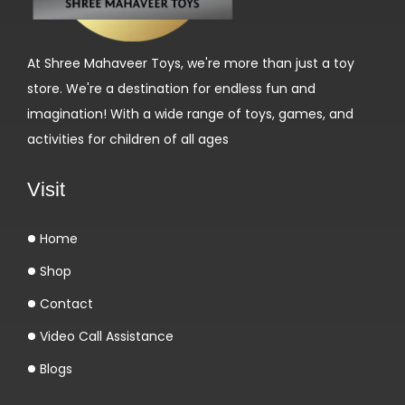
c
h
C
At Shree Mahaveer Toys, we're more than just a toy
a
store. We're a destination for endless fun and
s
imagination! With a wide range of toys, games, and
i
activities for children of all ages
n
o
Visit
–
L
Home
i
Shop
c
Contact
e
Video Call Assistance
n
s
Blogs
e