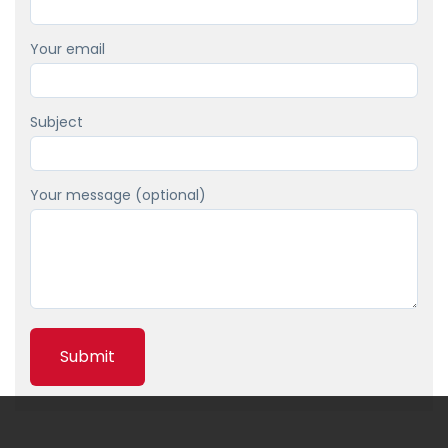
m
i
Your email
t
b
e
Subject
s
o
Your message (optional)
n
d
e
r
e
n
B
o
n