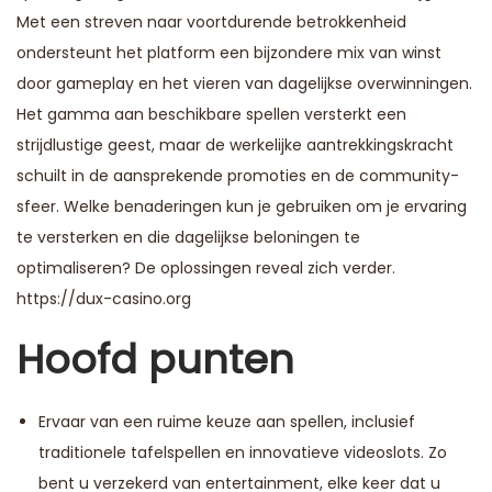
Met een streven naar voortdurende betrokkenheid
ondersteunt het platform een bijzondere mix van winst
door gameplay en het vieren van dagelijkse overwinningen.
Het gamma aan beschikbare spellen versterkt een
strijdlustige geest, maar de werkelijke aantrekkingskracht
schuilt in de aansprekende promoties en de community-
sfeer. Welke benaderingen kun je gebruiken om je ervaring
te versterken en die dagelijkse beloningen te
optimaliseren? De oplossingen reveal zich verder.
https://dux-casino.org
Hoofd punten
Ervaar van een ruime keuze aan spellen, inclusief
traditionele tafelspellen en innovatieve videoslots. Zo
bent u verzekerd van entertainment, elke keer dat u