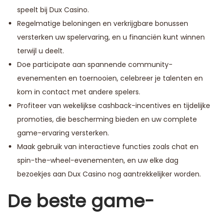
speelt bij Dux Casino.
Regelmatige beloningen en verkrijgbare bonussen
versterken uw spelervaring, en u financiën kunt winnen
terwijl u deelt.
Doe participate aan spannende community-
evenementen en toernooien, celebreer je talenten en
kom in contact met andere spelers.
Profiteer van wekelijkse cashback-incentives en tijdelijke
promoties, die bescherming bieden en uw complete
game-ervaring versterken.
Maak gebruik van interactieve functies zoals chat en
spin-the-wheel-evenementen, en uw elke dag
bezoekjes aan Dux Casino nog aantrekkelijker worden.
De beste game-