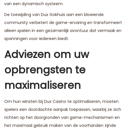
van een dynamisch systeem.
De toewijding van Dux Gokhuis aan een bloeiende
community verbetert de game-ervaring en transformeert
alleen spelen in een gezamenlijk avontuur dat vermaak en
spanningen voor iedereen biedt.
Adviezen om uw
opbrengsten te
maximaliseren
Om hun winsten bij Dux Casino te optimaliseren, moeten
spelers een doordachte aanpak toepassen, waarbij ze zich
richten op het doorgronden van game-mechanismen en
het maximaal gebruik maken van de voorhanden zijnde