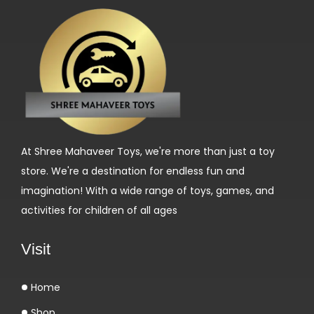
i
E
u
r
o
C
a
s
At Shree Mahaveer Toys, we're more than just a toy
i
store. We're a destination for endless fun and
n
imagination! With a wide range of toys, games, and
o
activities for children of all ages
–
z
Visit
a
u
Home
f
Shop