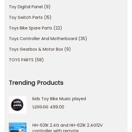
m
Toy Digital Panel
9
e
r
Toy Switch Parts
15
i
Toys Bike Spare Parts
22
m
Toys Controller And Motherboard
35
B
Toys Gearbox & Motor Box
9
e
e
TOYS PARTS
58
p
-
Trending Products
B
e
kids Toy Bike Music played
e
1,299.00
499.00
p
C
a
HH-631K 2.4G and HH-621K 2.4G12V
controller with remote