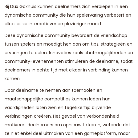
Bij Dux Gokhuis kunnen deelnemers zich verdiepen in een
dynamische community die hun spelervaring verbetert en
elke sessie interactiever en plezieriger maakt.
Deze dynamische community bevordert de vriendschap
tussen spelers en moedigt hen aan om tips, strategieën en
ervaringen te delen. Innovaties zoals chatmogelijkheden en
community-evenementen stimuleren de deelname, zodat
deelnemers in echte tijd met elkaar in verbinding kunnen
komen.
Door deelname te nemen aan toernooien en
maatschappelijke competities kunnen leden hun
vaardigheden laten zien en tegelijkertijd blijvende
verbindingen creëren. Het gevoel van verbondenheid
motiveert deelnemers om opnieuw te keren, wetende dat
ze niet enkel deel uitmaken van een gameplatform, maar