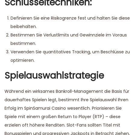
Schlüsseltechniken:
Definieren Sie eine Risikogrenze fest und halten Sie diese
beibehalten.
Bestimmen Sie Verlustlimits und Gewinnziele im Voraus
bestimmen.
Verwenden Sie quantitatives Tracking, um Beschlüsse zu
optimieren.
Spielauswahlstrategie
Während ein wirksames Bankroll-Management die Basis für
dauerhaftes Spielen legt, bestimmt Ihre Spielauswahl Ihren
Erfolg im SpinSamurai Casino wesentlich. Priorisieren Sie
Spiele mit einem großen Return to Player (RTP) – diese
erzielen oft höhere Renditen. Slot-Fans sollten Titel mit
Bonusspielen und progressiven Jackpots in Betracht ziehen,