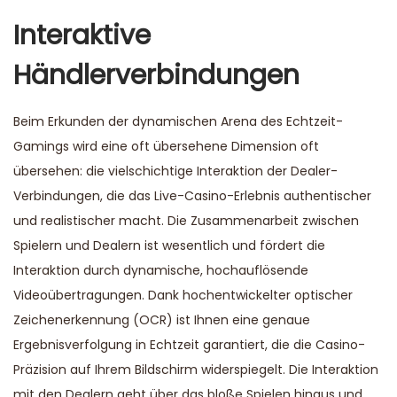
Interaktive
Händlerverbindungen
Beim Erkunden der dynamischen Arena des Echtzeit-
Gamings wird eine oft übersehene Dimension oft
übersehen: die vielschichtige Interaktion der Dealer-
Verbindungen, die das Live-Casino-Erlebnis authentischer
und realistischer macht. Die Zusammenarbeit zwischen
Spielern und Dealern ist wesentlich und fördert die
Interaktion durch dynamische, hochauflösende
Videoübertragungen. Dank hochentwickelter optischer
Zeichenerkennung (OCR) ist Ihnen eine genaue
Ergebnisverfolgung in Echtzeit garantiert, die die Casino-
Präzision auf Ihrem Bildschirm widerspiegelt. Die Interaktion
mit den Dealern geht über das bloße Spielen hinaus und