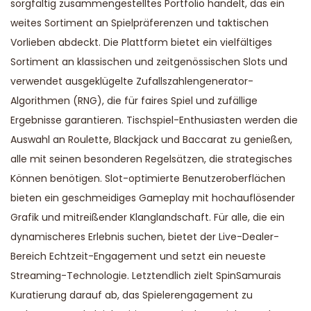
sorgfältig zusammengestelltes Portfolio handelt, das ein
weites Sortiment an Spielpräferenzen und taktischen
Vorlieben abdeckt. Die Plattform bietet ein vielfältiges
Sortiment an klassischen und zeitgenössischen Slots und
verwendet ausgeklügelte Zufallszahlengenerator-
Algorithmen (RNG), die für faires Spiel und zufällige
Ergebnisse garantieren. Tischspiel-Enthusiasten werden die
Auswahl an Roulette, Blackjack und Baccarat zu genießen,
alle mit seinen besonderen Regelsätzen, die strategisches
Können benötigen. Slot-optimierte Benutzeroberflächen
bieten ein geschmeidiges Gameplay mit hochauflösender
Grafik und mitreißender Klanglandschaft. Für alle, die ein
dynamischeres Erlebnis suchen, bietet der Live-Dealer-
Bereich Echtzeit-Engagement und setzt ein neueste
Streaming-Technologie. Letztendlich zielt SpinSamurais
Kuratierung darauf ab, das Spielerengagement zu