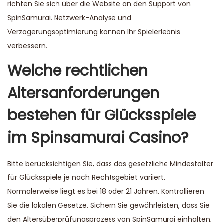
richten Sie sich über die Website an den Support von
SpinSamurai. Netzwerk-Analyse und
Verzögerungsoptimierung können Ihr Spielerlebnis
verbessern.
Welche rechtlichen
Altersanforderungen
bestehen für Glücksspiele
im Spinsamurai Casino?
Bitte berücksichtigen Sie, dass das gesetzliche Mindestalter
für Glücksspiele je nach Rechtsgebiet variiert.
Normalerweise liegt es bei 18 oder 21 Jahren. Kontrollieren
Sie die lokalen Gesetze. Sichern Sie gewährleisten, dass Sie
den Altersüberprüfungsprozess von SpinSamurai einhalten,