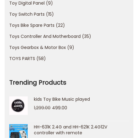
Toy Digital Panel
9
o
u
Toy Switch Parts
15
s
Toys Bike Spare Parts
22
i
Toys Controller And Motherboard
35
a
Toys Gearbox & Motor Box
9
s
m
TOYS PARTS
58
e
e
Trending Products
t
s
kids Toy Bike Music played
e
1,299.00
499.00
n
s
d
HH-631K 2.4G and HH-621K 2.4G12V
controller with remote
e