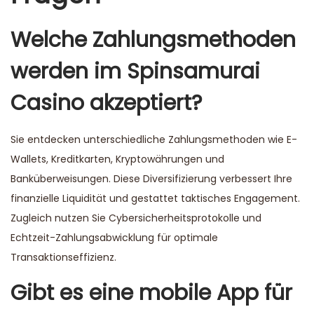
Welche Zahlungsmethoden
werden im Spinsamurai
Casino akzeptiert?
Sie entdecken unterschiedliche Zahlungsmethoden wie E-
Wallets, Kreditkarten, Kryptowährungen und
Banküberweisungen. Diese Diversifizierung verbessert Ihre
finanzielle Liquidität und gestattet taktisches Engagement.
Zugleich nutzen Sie Cybersicherheitsprotokolle und
Echtzeit-Zahlungsabwicklung für optimale
Transaktionseffizienz.
Gibt es eine mobile App für