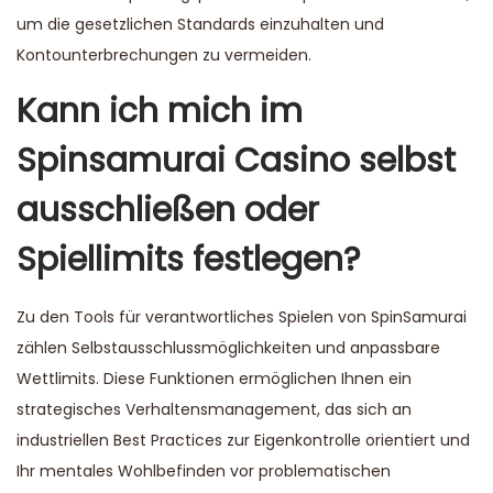
um die gesetzlichen Standards einzuhalten und
Kontounterbrechungen zu vermeiden.
Kann ich mich im
Spinsamurai Casino selbst
ausschließen oder
Spiellimits festlegen?
Zu den Tools für verantwortliches Spielen von SpinSamurai
zählen Selbstausschlussmöglichkeiten und anpassbare
Wettlimits. Diese Funktionen ermöglichen Ihnen ein
strategisches Verhaltensmanagement, das sich an
industriellen Best Practices zur Eigenkontrolle orientiert und
Ihr mentales Wohlbefinden vor problematischen