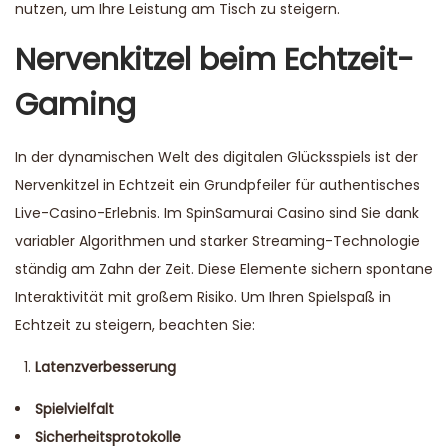
nutzen, um Ihre Leistung am Tisch zu steigern.
Nervenkitzel beim Echtzeit-
Gaming
In der dynamischen Welt des digitalen Glücksspiels ist der
Nervenkitzel in Echtzeit ein Grundpfeiler für authentisches
Live-Casino-Erlebnis. Im SpinSamurai Casino sind Sie dank
variabler Algorithmen und starker Streaming-Technologie
ständig am Zahn der Zeit. Diese Elemente sichern spontane
Interaktivität mit großem Risiko. Um Ihren Spielspaß in
Echtzeit zu steigern, beachten Sie:
Latenzverbesserung
Spielvielfalt
Sicherheitsprotokolle