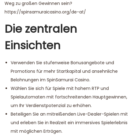
Weg zu großen Gewinnen sein?
https://spinsamuraicasino.org/de-at/
Die zentralen
Einsichten
Verwenden Sie stufenweise Bonusangebote und
Promotions für mehr Startkapital und ansehnliche
Belohnungen im SpinSamurai Casino.
Wählen Sie sich für Spiele mit hohem RTP und
Spielautomaten mit fortschreitenden Hauptgewinnen,
um Ihr Verdienstpotenzial zu erhöhen.
Beteiligen Sie an mitreißenden Live-Dealer-Spielen mit
und erleben Sie in Realzeit ein immersives Spielerlebnis
mit möglichen Erträgen.