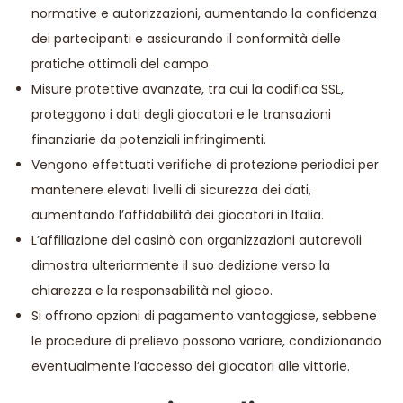
normative e autorizzazioni, aumentando la confidenza
dei partecipanti e assicurando il conformità delle
pratiche ottimali del campo.
Misure protettive avanzate, tra cui la codifica SSL,
proteggono i dati degli giocatori e le transazioni
finanziarie da potenziali infringimenti.
Vengono effettuati verifiche di protezione periodici per
mantenere elevati livelli di sicurezza dei dati,
aumentando l’affidabilità dei giocatori in Italia.
L’affiliazione del casinò con organizzazioni autorevoli
dimostra ulteriormente il suo dedizione verso la
chiarezza e la responsabilità nel gioco.
Si offrono opzioni di pagamento vantaggiose, sebbene
le procedure di prelievo possono variare, condizionando
eventualmente l’accesso dei giocatori alle vittorie.