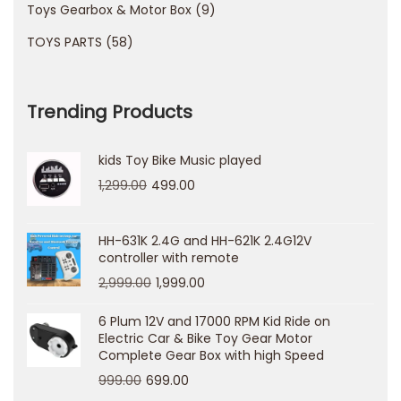
Toys Gearbox & Motor Box
9
v
e
TOYS PARTS
58
r
w
Trending Products
i
n
kids Toy Bike Music played
n
1,299.00
499.00
e
n
i
HH-631K 2.4G and HH-621K 2.4G12V
controller with remote
n
2,999.00
1,999.00
N
e
6 Plum 12V and 17000 RPM Kid Ride on
Electric Car & Bike Toy Gear Motor
d
Complete Gear Box with high Speed
e
999.00
699.00
r