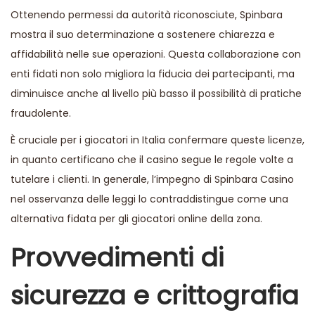
Ottenendo permessi da autorità riconosciute, Spinbara
mostra il suo determinazione a sostenere chiarezza e
affidabilità nelle sue operazioni. Questa collaborazione con
enti fidati non solo migliora la fiducia dei partecipanti, ma
diminuisce anche al livello più basso il possibilità di pratiche
fraudolente.
È cruciale per i giocatori in Italia confermare queste licenze,
in quanto certificano che il casino segue le regole volte a
tutelare i clienti. In generale, l’impegno di Spinbara Casino
nel osservanza delle leggi lo contraddistingue come una
alternativa fidata per gli giocatori online della zona.
Provvedimenti di
sicurezza e crittografia