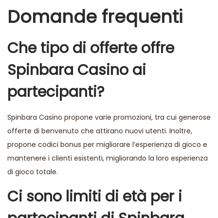
Domande frequenti
Che tipo di offerte offre
Spinbara Casino ai
partecipanti?
Spinbara Casino propone varie promozioni, tra cui generose
offerte di benvenuto che attirano nuovi utenti. Inoltre,
propone codici bonus per migliorare l’esperienza di gioco e
mantenere i clienti esistenti, migliorando la loro esperienza
di gioco totale.
Ci sono limiti di età per i