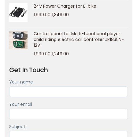
l
24V Power Charger for E-bike
a
1,999.00
1,349.00
n
d
Central panel for Multi-functional player
g
child riding electric car controller JR1835N-
12V
e
1,999.00
1,249.00
w
e
Get In Touch
l
d
Your name
i
g
Your email
m
o
e
Subject
t