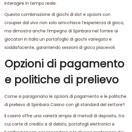
interagire in tempo reale.
Questa combinazione di giochi di slot e opzioni con
croupier dal vivo non solo arricchisce l’esperienza di gioco,
ma dimostra anche l’impegno di Spinbara nel fornire ai
giocatori in Italia un portafoglio di giochi variegato e
soddisfacente, garantendo sessioni di gioco piacevoli.
Opzioni di pagamento
e politiche di prelievo
Come si paragonano le opzioni di pagamento e le politiche
di prelievo di Spinbara Casino con gli standard del settore?
Il casinò offre una varietà ampia di metodi di deposito, tra
cui carte di credito e di debito, portafogli elettronici e