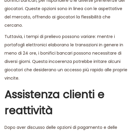
bonifici bancari, per rispondere a le diverse preferenze dei
giocatori. Queste opzioni sono in linea con le aspettative
del mercato, offrendo ai giocatori la flessibilità che
cercano.
Tuttavia, i tempi di prelievo possono variare: mentre i
portafogli elettronici elaborano le transazioni in genere in
meno di 24 ore, i bonifici bancari possono necessitare di
diversi giorni. Questa incoerenza potrebbe irritare alcuni
giocatori che desiderano un accesso più rapido alle proprie
vincite.
Assistenza clienti e
reattività
Dopo aver discusso delle opzioni di pagamento e delle