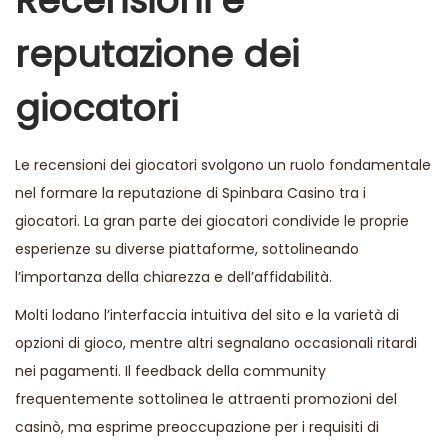
Recensioni e
reputazione dei
giocatori
Le recensioni dei giocatori svolgono un ruolo fondamentale
nel formare la reputazione di Spinbara Casino tra i
giocatori. La gran parte dei giocatori condivide le proprie
esperienze su diverse piattaforme, sottolineando
l’importanza della chiarezza e dell’affidabilità.
Molti lodano l’interfaccia intuitiva del sito e la varietà di
opzioni di gioco, mentre altri segnalano occasionali ritardi
nei pagamenti. Il feedback della community
frequentemente sottolinea le attraenti promozioni del
casinò, ma esprime preoccupazione per i requisiti di