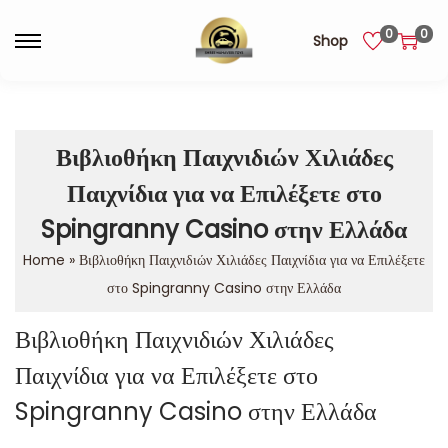
0
0
Shop
Βιβλιοθήκη Παιχνιδιών Χιλιάδες
Παιχνίδια για να Επιλέξετε στο
Spingranny Casino στην Ελλάδα
Home
»
Βιβλιοθήκη Παιχνιδιών Χιλιάδες Παιχνίδια για να Επιλέξετε
στο Spingranny Casino στην Ελλάδα
Βιβλιοθήκη Παιχνιδιών Χιλιάδες
Παιχνίδια για να Επιλέξετε στο
Spingranny Casino στην Ελλάδα