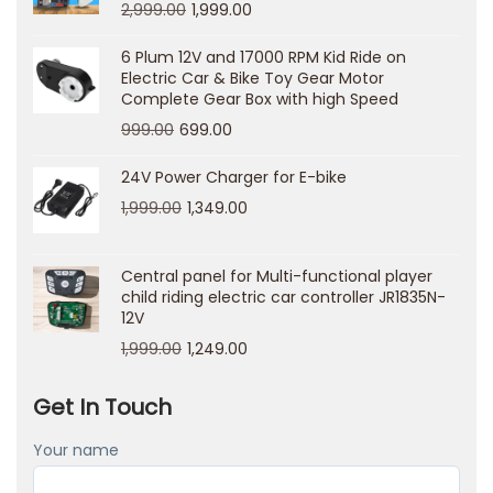
2,999.00
1,999.00
e
l
6 Plum 12V and 17000 RPM Kid Ride on
Electric Car & Bike Toy Gear Motor
e
Complete Gear Box with high Speed
r
999.00
699.00
e
e
24V Power Charger for E-bike
n
1,999.00
1,349.00
o
v
Central panel for Multi-functional player
e
child riding electric car controller JR1835N-
12V
r
1,999.00
1,249.00
w
i
Get In Touch
n
n
Your name
a