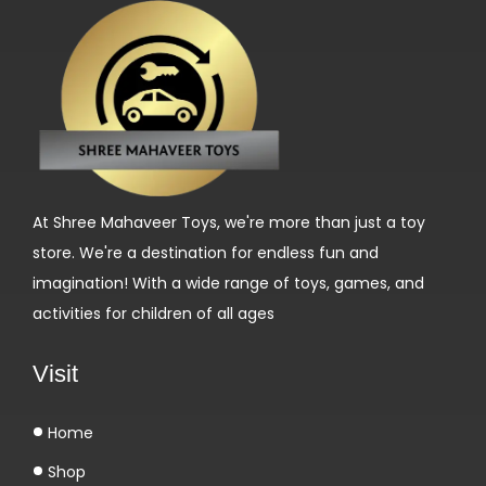
s
c
h
e
A
b
h
At Shree Mahaveer Toys, we're more than just a toy
e
store. We're a destination for endless fun and
b
imagination! With a wide range of toys, games, and
u
activities for children of all ages
n
g
Visit
e
n
Home
u
Shop
n