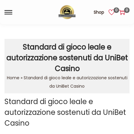
0
0
Shop
Standard di gioco leale e
autorizzazione sostenuti da UniBet
Casino
Home
»
Standard di gioco leale e autorizzazione sostenuti
da UniBet Casino
Standard di gioco leale e
autorizzazione sostenuti da UniBet
Casino