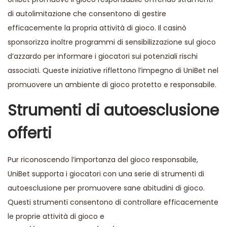
di autolimitazione che consentono di gestire
efficacemente la propria attività di gioco. Il casinò
sponsorizza inoltre programmi di sensibilizzazione sul gioco
d’azzardo per informare i giocatori sui potenziali rischi
associati. Queste iniziative riflettono l’impegno di UniBet nel
promuovere un ambiente di gioco protetto e responsabile.
Strumenti di autoesclusione
offerti
Pur riconoscendo l’importanza del gioco responsabile,
UniBet supporta i giocatori con una serie di strumenti di
autoesclusione per promuovere sane abitudini di gioco.
Questi strumenti consentono di controllare efficacemente
le proprie attività di gioco e