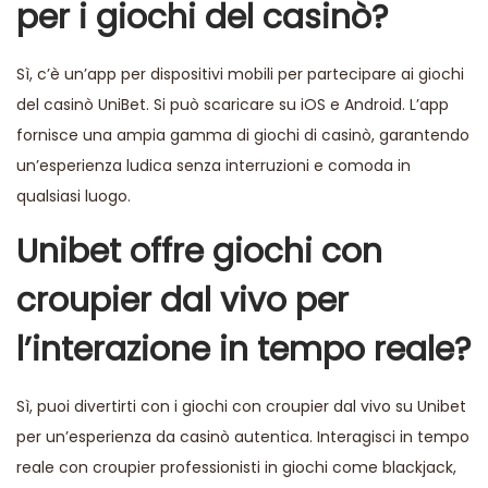
per i giochi del casinò?
Sì, c’è un’app per dispositivi mobili per partecipare ai giochi
del casinò UniBet. Si può scaricare su iOS e Android. L’app
fornisce una ampia gamma di giochi di casinò, garantendo
un’esperienza ludica senza interruzioni e comoda in
qualsiasi luogo.
Unibet offre giochi con
croupier dal vivo per
l’interazione in tempo reale?
Sì, puoi divertirti con i giochi con croupier dal vivo su Unibet
per un’esperienza da casinò autentica. Interagisci in tempo
reale con croupier professionisti in giochi come blackjack,