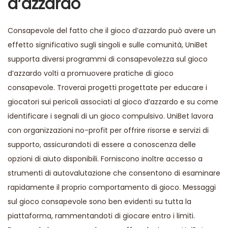
d’azzardo
Consapevole del fatto che il gioco d’azzardo può avere un
effetto significativo sugli singoli e sulle comunità, UniBet
supporta diversi programmi di consapevolezza sul gioco
d’azzardo volti a promuovere pratiche di gioco
consapevole. Troverai progetti progettate per educare i
giocatori sui pericoli associati al gioco d’azzardo e su come
identificare i segnali di un gioco compulsivo. UniBet lavora
con organizzazioni no-profit per offrire risorse e servizi di
supporto, assicurandoti di essere a conoscenza delle
opzioni di aiuto disponibili. Forniscono inoltre accesso a
strumenti di autovalutazione che consentono di esaminare
rapidamente il proprio comportamento di gioco. Messaggi
sul gioco consapevole sono ben evidenti su tutta la
piattaforma, rammentandoti di giocare entro i limiti.