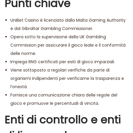
Punti chiave
UniBet Casino è licenziato dalla Malta Gaming Authority
e dal Gibraltar Gambling Commissioner.
Opera sotto la supervisione della UK Gambling
Commission per assicurare il gioco leale e il conformità
delle norme.
Impiega RNG certificati per esiti di gioco imparziali.
Viene sottoposto a regolari verifiche da parte di
organismi indipendenti per verificarne la trasparenza e
l’onestà.
Fornisce una comunicazione chiara delle regole del
gioco e promuove le percentuali di vincita.
Enti di controllo e enti