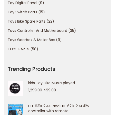
Toy Digital Panel
9
e
l
Toy Switch Parts
15
h
Toys Bike Spare Parts
22
i
Toys Controller And Motherboard
35
n
Toys Gearbox & Motor Box
9
w
e
TOYS PARTS
58
i
s
Trending Products
e
i
kids Toy Bike Music played
m
1,299.00
499.00
Z
e
t
HH-631K 2.4G and HH-621K 2.4G12V
controller with remote
C