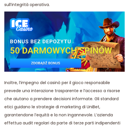
sull’integrità operativa.
Inoltre, l’impegno del casinò per il gioco responsabile
prevede una interazione trasparente e l’accesso a risorse
che aiutano a prendere decisioni informate. Gli standard
etici guidano le strategie di marketing di UniBet,
garantendone l’equità e la non ingannevole. L’azienda
effettua audit regolari da parte di terze parti indipendenti