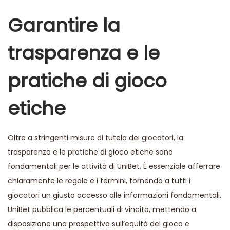
Garantire la
trasparenza e le
pratiche di gioco
etiche
Oltre a stringenti misure di tutela dei giocatori, la
trasparenza e le pratiche di gioco etiche sono
fondamentali per le attività di UniBet. È essenziale afferrare
chiaramente le regole e i termini, fornendo a tutti i
giocatori un giusto accesso alle informazioni fondamentali.
UniBet pubblica le percentuali di vincita, mettendo a
disposizione una prospettiva sull’equità del gioco e