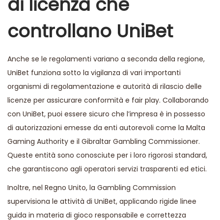
di licenza che
controllano UniBet
Anche se le regolamenti variano a seconda della regione,
UniBet funziona sotto la vigilanza di vari importanti
organismi di regolamentazione e autorità di rilascio delle
licenze per assicurare conformità e fair play. Collaborando
con UniBet, puoi essere sicuro che l’impresa è in possesso
di autorizzazioni emesse da enti autorevoli come la Malta
Gaming Authority e il Gibraltar Gambling Commissioner.
Queste entità sono conosciute per i loro rigorosi standard,
che garantiscono agli operatori servizi trasparenti ed etici.
Inoltre, nel Regno Unito, la Gambling Commission
supervisiona le attività di UniBet, applicando rigide linee
guida in materia di gioco responsabile e correttezza