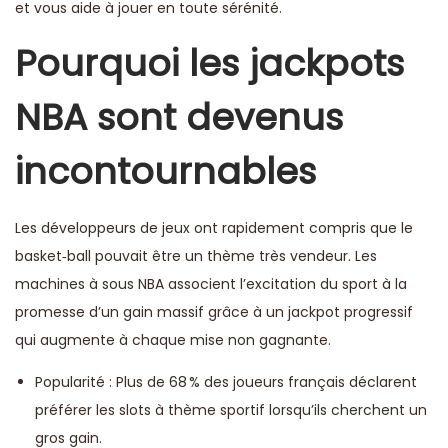
et vous aide à jouer en toute sérénité.
Pourquoi les jackpots
NBA sont devenus
incontournables
Les développeurs de jeux ont rapidement compris que le
basket‑ball pouvait être un thème très vendeur. Les
machines à sous NBA associent l’excitation du sport à la
promesse d’un gain massif grâce à un jackpot progressif
qui augmente à chaque mise non gagnante.
Popularité : Plus de 68 % des joueurs français déclarent
préférer les slots à thème sportif lorsqu’ils cherchent un
gros gain.