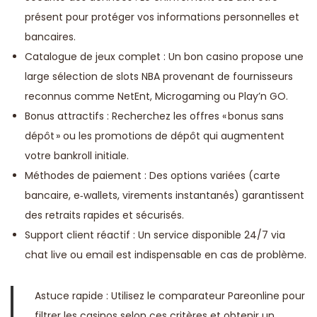
présent pour protéger vos informations personnelles et
bancaires.
Catalogue de jeux complet : Un bon casino propose une
large sélection de slots NBA provenant de fournisseurs
reconnus comme NetEnt, Microgaming ou Play’n GO.
Bonus attractifs : Recherchez les offres « bonus sans
dépôt » ou les promotions de dépôt qui augmentent
votre bankroll initiale.
Méthodes de paiement : Des options variées (carte
bancaire, e‑wallets, virements instantanés) garantissent
des retraits rapides et sécurisés.
Support client réactif : Un service disponible 24/7 via
chat live ou email est indispensable en cas de problème.
Astuce rapide : Utilisez le comparateur Pareonline pour
filtrer les casinos selon ces critères et obtenir un