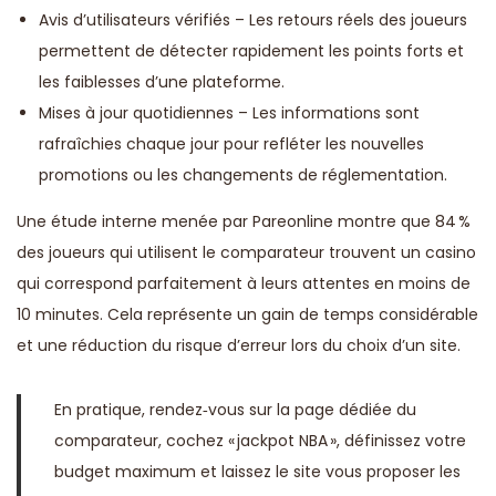
Avis d’utilisateurs vérifiés – Les retours réels des joueurs
permettent de détecter rapidement les points forts et
les faiblesses d’une plateforme.
Mises à jour quotidiennes – Les informations sont
rafraîchies chaque jour pour refléter les nouvelles
promotions ou les changements de réglementation.
Une étude interne menée par Pareonline montre que 84 %
des joueurs qui utilisent le comparateur trouvent un casino
qui correspond parfaitement à leurs attentes en moins de
10 minutes. Cela représente un gain de temps considérable
et une réduction du risque d’erreur lors du choix d’un site.
En pratique, rendez‑vous sur la page dédiée du
comparateur, cochez « jackpot NBA », définissez votre
budget maximum et laissez le site vous proposer les