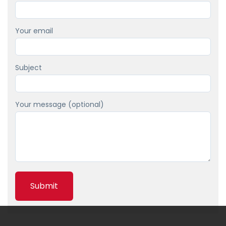
1
0
Your email
S
m
a
Subject
l
l
Your message (optional)
S
w
i
t
c
h
f
o
r