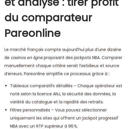
et analyse : tirer profit
du comparateur
Pareonline
Le marché français compte aujourd’hui plus d’une dizaine
de
casinos en ligne
proposant des jackpots NBA. Comparer
manuellement chaque critère serait fastidieux et source
d’erreurs. Pareonline simplifie ce processus grâce à :
Tableaux comparatifs détaillés – Chaque opérateur est
noté selon la licence ANJ, la sécurité des données, la
variété du catalogue et la rapidité des retraits.
Filtres personnalisés – Vous pouvez sélectionner
uniquement les sites qui offrent un jackpot progressif
NBA avec un RTP supérieur à 96 %.