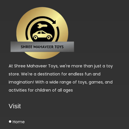
T
o
y
s
i
n
I
n
At Shree Mahaveer Toys, we're more than just a toy
d
store. We're a destination for endless fun and
i
imagination! With a wide range of toys, games, and
a
activities for children of all ages
Visit
Home