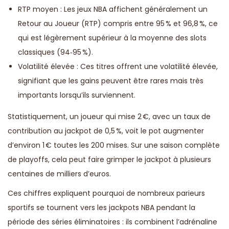
RTP moyen : Les jeux NBA affichent généralement un
Retour au Joueur (RTP) compris entre 95 % et 96,8 %, ce
qui est légèrement supérieur à la moyenne des slots
classiques (94‑95 %).
Volatilité élevée : Ces titres offrent une volatilité élevée,
signifiant que les gains peuvent être rares mais très
importants lorsqu’ils surviennent.
Statistiquement, un joueur qui mise 2 €, avec un taux de
contribution au jackpot de 0,5 %, voit le pot augmenter
d’environ 1 € toutes les 200 mises. Sur une saison complète
de playoffs, cela peut faire grimper le jackpot à plusieurs
centaines de milliers d’euros.
Ces chiffres expliquent pourquoi de nombreux parieurs
sportifs se tournent vers les jackpots NBA pendant la
période des séries éliminatoires : ils combinent l’adrénaline