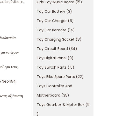
κασία σύνδεσης,
Kids Toy Music Board
15
Toy Car Battery
3
Toy Car Charger
6
Toy Car Remote
14
διαδικασία
Toy Charging Socket
8
Toy Circuit Board
34
για να έχουν
Toy Digital Panel
9
ού για τους
Toy Switch Parts
15
Toys Bike Spare Parts
22
μό Neon54,
Toys Controller And
Motherboard
35
ντας αξιόπιστη
Toys Gearbox & Motor Box
9