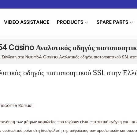
VIDEO ASSISTANCE
PRODUCTS
SPARE PARTS
4 Casino Αναλυτικός οδηγός πιστοποιητικ
»
Σύνδεση στο Neon54 Casino Αναλυτικός οδηγός πιστοποιητικού SSL στη
τικός οδηγός πιστοποιητικού SSL στην Ελλ
in
ατανόηση των μέτρων ασφαλείας που ισχύουν είναι επιτακτική ανάγκη για μια
ν ουσιαστικό ρόλο στη διασφάλιση της ασφάλειας των προσωπικών και οικον