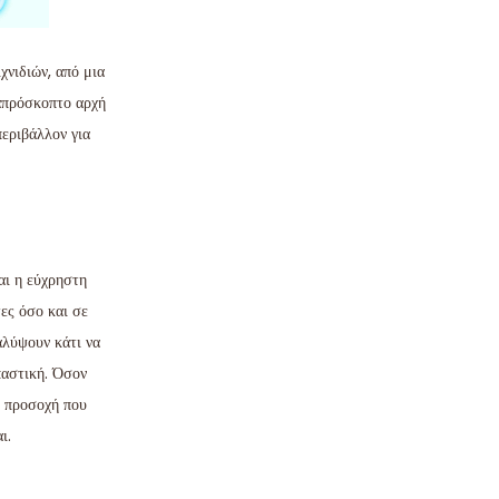
νιδιών, από μια
 απρόσκοπτο αρχή
περιβάλλον για
αι η εύχρηστη
ες όσο και σε
αλύψουν κάτι να
παστική. Όσον
Η προσοχή που
ι.