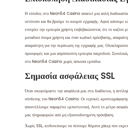
Η είσοδος στο Neon54 Casino απαιτεί μια απλή διαδικασία ε
ιστότοπο και θα βρούμε το κουμπί εγγραφής. Αφού κάνουμε κλ
ενισχύει την εμπειρία χρήστη επιβεβαιώνοντας ότι το καζίνο μ
μοναδικό όνομα χρήστη και έναν κωδικό πρόσβασης, απαραίτη
απαραίτητη για την περάτωση της εγγραφής μας. Ολοκληρώνον
προσφορές και μια απρόσκοπτη εμπειρία παιχνιδιού. Συνολικά,
στο Neon54 Casino χωρίς άσκοπα εμπόδια.
Σημασία ασφάλειας SSL
Όταν σκεφτόμαστε την ασφάλειά μας στο διαδίκτυο, η αντίλη
σύνδεσης του Neon54 Casino. Οι τεχνικές κρυπτογράφησης 
αποστέλλουμε παραμένει εμπιστευτική. Αυτό το μέτρο ασφαλε
μας πληροφοριών από μη εξουσιοδοτημένη πρόσβαση.
Χωρίς SSL, κινδυνεύουμε να πέσουμε θύματα χάκερ που εκμετ