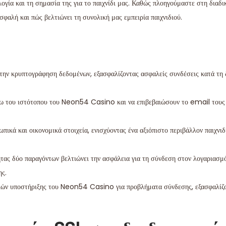
ογία και τη σημασία της για το παιχνίδι μας. Καθώς πλοηγούμαστε στη διαδι
σφαλή και πώς βελτιώνει τη συνολική μας εμπειρία παιχνιδιού.
ην κρυπτογράφηση δεδομένων, εξασφαλίζοντας ασφαλείς συνδέσεις κατά τη 
σω του ιστότοπου του Neon54 Casino και να επιβεβαιώσουν το email τους 
ά και οικονομικά στοιχεία, ενισχύοντας ένα αξιόπιστο περιβάλλον παιχνιδι
τας δύο παραγόντων βελτιώνει την ασφάλεια για τη σύνδεση στον λογαριασ
ης.
λιών υποστήριξης του Neon54 Casino για προβλήματα σύνδεσης, εξασφαλίζο