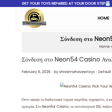
GET YOUR TOYS REPAIRED AT YOUR DOOR STEP
HOME
Σύνδεση στο Neon5
Home
Σύνδεση στο Neon54 Casino Αναλυ
.
.
Posted on
Posted 
February 6, 2026
by
shreemahaveertoys
Default
Όσον αφορά τα διαδικτυακά τυχερά παιχνίδια,
εγγραφείτε
, η κ
εμπειρία. Στο Neon54 Casino, τα πιστοποιητικά SSL παίζου