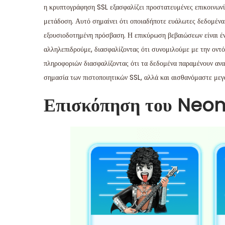
η κρυπτογράφηση SSL εξασφαλίζει προστατευμένες επικοινων
μετάδοση. Αυτό σημαίνει ότι οποιαδήποτε ευάλωτες δεδομένα
εξουσιοδοτημένη πρόσβαση. Η επικύρωση βεβαιώσεων είναι ένα
αλληλεπιδρούμε, διασφαλίζοντας ότι συνομιλούμε με την οντό
πληροφοριών διασφαλίζοντας ότι τα δεδομένα παραμένουν ανα
σημασία των πιστοποιητικών SSL, αλλά και αισθανόμαστε μεγ
Επισκόπηση του Neo