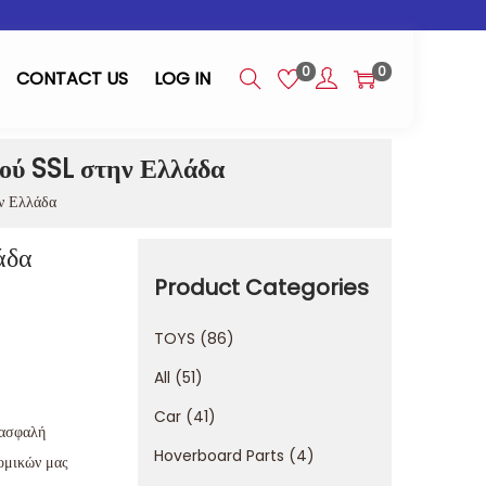
0
0
CONTACT US
LOG IN
ού SSL στην Ελλάδα
ν Ελλάδα
άδα
Product Categories
TOYS
86
All
51
Car
41
 ασφαλή
Hoverboard Parts
4
ομικών μας