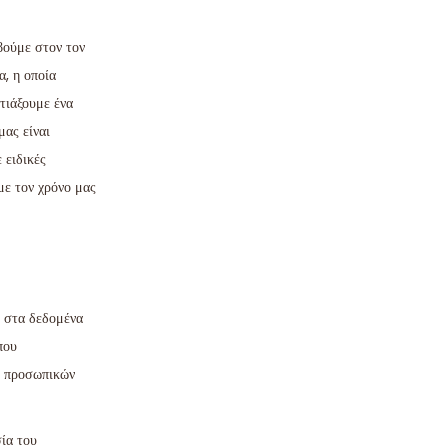
βούμε στον τον
α, η οποία
φτιάξουμε ένα
μας είναι
 ειδικές
με τον χρόνο μας
η στα δεδομένα
που
ων προσωπικών
ία του