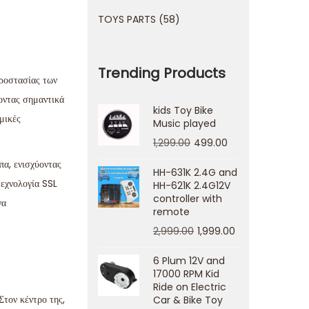
TOYS PARTS
58
Trending Products
προστασίας των
οντας σημαντικά
kids Toy Bike
μικές
Music played
1,299.00
499.00
πα, ενισχύοντας
HH-631K 2.4G and
τεχνολογία SSL
HH-621K 2.4G12V
controller with
να
remote
2,999.00
1,999.00
6 Plum 12V and
17000 RPM Kid
Ride on Electric
Στον κέντρο της,
Car & Bike Toy