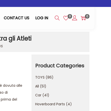
0
0
CONTACT US
LOG IN
a gli Atleti
ti
Product Categories
TOYS
86
 è dovuta alle
All
51
so di
Car
41
 prima del
Hoverboard Parts
4