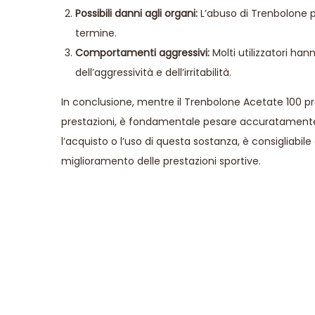
Possibili danni agli organi:
L’abuso di Trenbolone pu
termine.
Comportamenti aggressivi:
Molti utilizzatori h
dell’aggressività e dell’irritabilità.
In conclusione, mentre il Trenbolone Acetate 100 pre
prestazioni, è fondamentale pesare accuratamente i 
l’acquisto o l’uso di questa sostanza, è consigliabile
miglioramento delle prestazioni sportive.
E
x
p
l
o
r
i