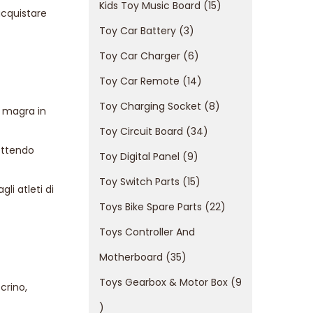
Kids Toy Music Board
15
acquistare
Toy Car Battery
3
Toy Car Charger
6
Toy Car Remote
14
Toy Charging Socket
8
e magra in
Toy Circuit Board
34
mettendo
Toy Digital Panel
9
Toy Switch Parts
15
li atleti di
Toys Bike Spare Parts
22
Toys Controller And
Motherboard
35
Toys Gearbox & Motor Box
9
crino,