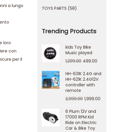
anni a lungo
TOYS PARTS
58
mento
Trending Products
e loro
kids Toy Bike
edere con
Music played
icure per il
1,299.00
499.00
HH-631K 2.4G and
HH-621K 2.4G12V
controller with
remote
2,999.00
1,999.00
6 Plum 12V and
17000 RPM Kid
Ride on Electric
Car & Bike Toy