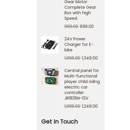
Gear Motor
Complete Gear
Box with high
Speed
999.00
699.00
24V Power
Charger for E-
bike
1,999.00
1,349.00
Central panel for
Multi-functional
player child riding
electric car
controller
JR1835N-12V
1,999.00
1,249.00
Get In Touch