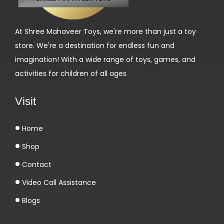
k
a
At Shree Mahaveer Toys, we're more than just a toy
d
store. We're a destination for endless fun and
o
imagination! With a wide range of toys, games, and
s
activities for children of all ages
t
u
Visit
p
n
Home
a
Shop
z
a
Contact
T
Video Call Assistance
o
Blogs
t
a