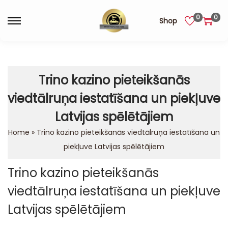
0
0
Shop
Trino kazino pieteikšanās
viedtālruņa iestatīšana un piekļuve
Latvijas spēlētājiem
Home
»
Trino kazino pieteikšanās viedtālruņa iestatīšana un
piekļuve Latvijas spēlētājiem
Trino kazino pieteikšanās
viedtālruņa iestatīšana un piekļuve
Latvijas spēlētājiem