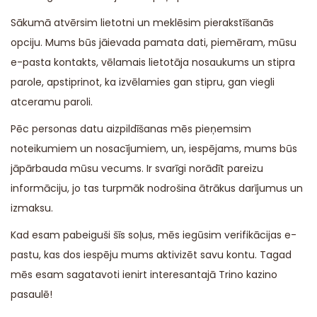
Sākumā atvērsim lietotni un meklēsim pierakstīšanās
opciju. Mums būs jāievada pamata dati, piemēram, mūsu
e-pasta kontakts, vēlamais lietotāja nosaukums un stipra
parole, apstiprinot, ka izvēlamies gan stipru, gan viegli
atceramu paroli.
Pēc personas datu aizpildīšanas mēs pieņemsim
noteikumiem un nosacījumiem, un, iespējams, mums būs
jāpārbauda mūsu vecums. Ir svarīgi norādīt pareizu
informāciju, jo tas turpmāk nodrošina ātrākus darījumus un
izmaksu.
Kad esam pabeiguši šīs soļus, mēs iegūsim verifikācijas e-
pastu, kas dos iespēju mums aktivizēt savu kontu. Tagad
mēs esam sagatavoti ienirt interesantajā Trino kazino
pasaulē!