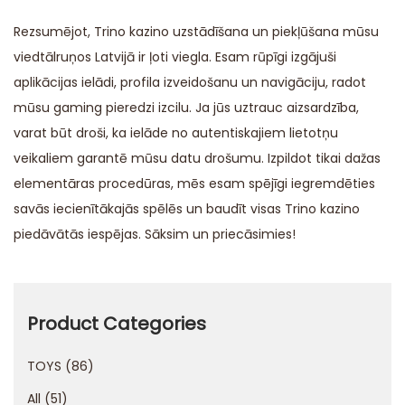
Rezsumējot, Trino kazino uzstādīšana un piekļūšana mūsu
viedtālruņos Latvijā ir ļoti viegla. Esam rūpīgi izgājuši
aplikācijas ielādi, profila izveidošanu un navigāciju, radot
mūsu gaming pieredzi izcilu. Ja jūs uztrauc aizsardzība,
varat būt droši, ka ielāde no autentiskajiem lietotņu
veikaliem garantē mūsu datu drošumu. Izpildot tikai dažas
elementāras procedūras, mēs esam spējīgi iegremdēties
savās iecienītākajās spēlēs un baudīt visas Trino kazino
piedāvātās iespējas. Sāksim un priecāsimies!
S
o
l
Product Categories
u
TOYS
86
ç
õ
All
51