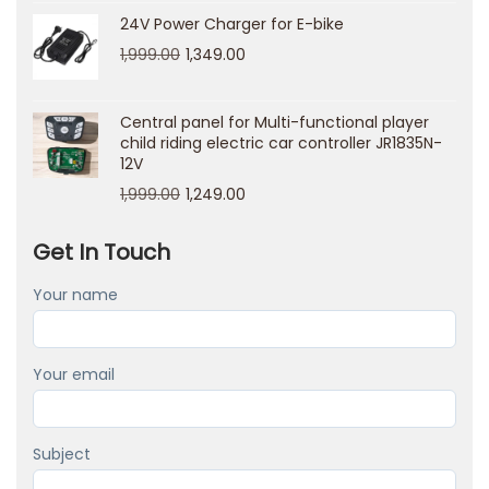
m
24V Power Charger for E-bike
a
1,999.00
1,349.00
n
i
Central panel for Multi-functional player
a
child riding electric car controller JR1835N-
12V
p
1,999.00
1,249.00
a
r
Get In Touch
a
u
Your name
s
u
Your email
á
r
i
Subject
o