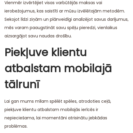
Vienmēr izvērtējiet visas varbūtējās maksas vai
ierobežojumus, kas saistīti ar mūsu izvēlētajām metodēm.
Sekojot līdzi ziņām un plānveidīgi analizējot savus darījumus,
mēs varam paaugstināt savu spēļu pieredzi, vienlaikus
aizsargājot savu naudas drošību.
Piekļuve klientu
atbalstam mobilajā
tālrunī
Lai gan mums mīlam spēlēt spēles, atrodoties ceļā,
piekļuve klientu atbalstam mobilajās ierīcēs ir
nepieciešama, lai momentāni atrisinātu jebkādas
problēmas.