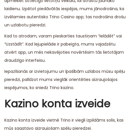
apmeklēt attiecīgo lietotņu veikalu, lai atrastu jaunāko
laidienu. Izpētot piedāvātās iespējas, mums jānodrošina, ka
izvēlamies autentisko Trino Casino app; tas nodrošina drošu
un uzlabotu pieredzi.
Kad to atrodam, varam pieskarties taustiņam “Ielādēt” vai
“Uzstādīt”. Kad lejupielāde ir pabeigta, mums vajadzētu
atvērt app, un mēs nekavējoties novērtēsim tās lietotājam
draudzīgo interfeisu.
Iepazīšanās ar izvietojumu un īpašībām uzlabos mūsu spēļu
pieredzi, palīdzot mums vieglāk orientēties aizraujošajos
iespējumos, ko sniedz Trino kazino.
Kazino konta izveide
Kazino konta izveide vietnē Trino ir viegli izpildāms solis, kas
mūs sagatavo aizraujošam spēļu pieredzei.