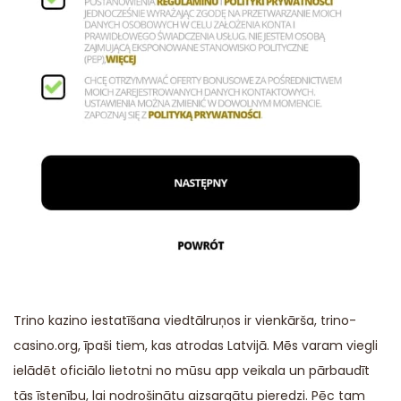
Trino kazino iestatīšana viedtālruņos ir vienkārša,
trino-
casino.org
, īpaši tiem, kas atrodas Latvijā. Mēs varam viegli
ielādēt oficiālo lietotni no mūsu app veikala un pārbaudīt
tās īstenību, lai nodrošinātu aizsargātu pieredzi. Pēc tam