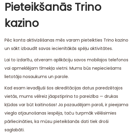
Pieteikšanās Trino
kazino
Pēc konta aktivizēšanas mēs varam pieteikties Trino kazino
un sākt izbaudīt savas iecienītākās spēļu aktivitātes.
Lai to izdarītu, atveram aplikāciju savos mobilajos telefonos
vai apmeklējam tīmekļa vietni. Mums būs nepieciešams
lietotāja nosaukums un parole.
Kad esam ievadījuši šos akreditācijas datus paredzētajos
vietās, mums vēlreiz jāapstiprina to pareizība — drukas
kļūdas var būt kaitinošas! Ja pazaudējam paroli, ir pieejama
viegla atjaunošanas iespēja, taču turpmāk vēlēsimies
pārliecināties, ka mūsu pieteikšanās dati tiek droši
saglabāti.