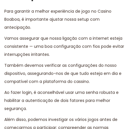
Para garantir a melhor experiência de jogo no Casino
Boaboa, é importante ajustar nossa setup com
antecipação.
Vamos assegurar que nossa ligação com a internet esteja
consistente — uma boa configuração com fios pode evitar
interrupções irritantes.
Também devemos verificar as configurações do nosso
dispositivo, assegurando-nos de que tudo esteja em dia e
compatível com a plataforma do cassino.
Ao fazer login, é aconselhável usar uma senha robusta e
habilitar a autenticação de dois fatores para melhor
segurança.
Além disso, podemos investigar os vários jogos antes de
começarmos a participar; compreender as normas