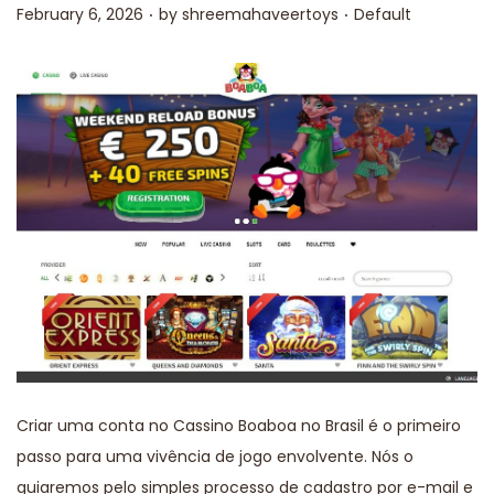
.
.
Posted on
Posted in
February 6, 2026
by
shreemahaveertoys
Default
Criar uma conta no Cassino Boaboa no Brasil é o primeiro
passo para uma vivência de jogo envolvente. Nós o
guiaremos pelo simples processo de cadastro por e-mail e