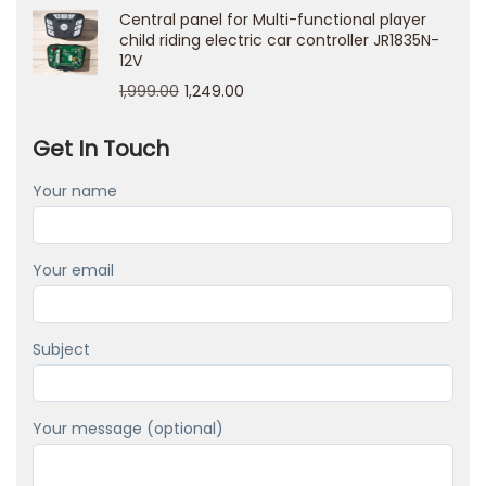
m
Central panel for Multi-functional player
a
child riding electric car controller JR1835N-
12V
l
1,999.00
1,249.00
e
P
Get In Touch
a
s
Your name
s
w
Your email
o
r
t
Subject
f
ü
Your message (optional)
r
d