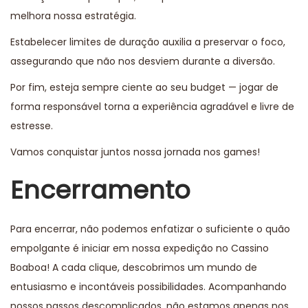
melhora nossa estratégia.
Estabelecer limites de duração auxilia a preservar o foco,
assegurando que não nos desviem durante a diversão.
Por fim, esteja sempre ciente ao seu budget — jogar de
forma responsável torna a experiência agradável e livre de
estresse.
Vamos conquistar juntos nossa jornada nos games!
Encerramento
Para encerrar, não podemos enfatizar o suficiente o quão
empolgante é iniciar em nossa expedição no Cassino
Boaboa! A cada clique, descobrimos um mundo de
entusiasmo e incontáveis possibilidades. Acompanhando
nossos passos descomplicados, não estamos apenas nos