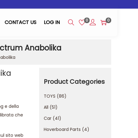
0
0
CONTACT US
LOG IN
ectrum Anabolika
abolika
ika
Product Categories
TOYS
86
g e della
All
51
librata che
Car
41
Hoverboard Parts
4
ul sito web