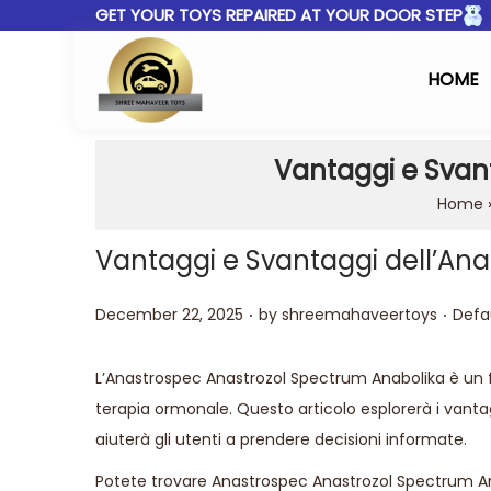
GET YOUR TOYS REPAIRED AT YOUR DOOR STEP
HOME
Vantaggi e Svan
Home
Vantaggi e Svantaggi dell’An
.
.
Posted on
Poste
December 22, 2025
by
shreemahaveertoys
Defa
L’Anastrospec Anastrozol Spectrum Anabolika è un 
terapia ormonale. Questo articolo esplorerà i vanta
aiuterà gli utenti a prendere decisioni informate.
Potete trovare
Anastrospec Anastrozol Spectrum An