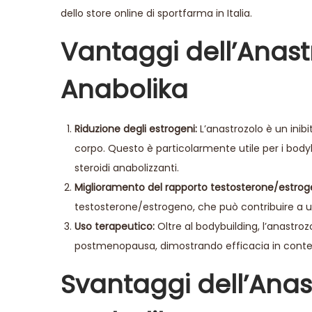
dello store online di sportfarma in Italia.
Vantaggi dell’Anas
Anabolika
Riduzione degli estrogeni:
L’anastrozolo è un inibit
corpo. Questo è particolarmente utile per i bodybu
steroidi anabolizzanti.
Miglioramento del rapporto testosterone/estrog
testosterone/estrogeno, che può contribuire a 
Uso terapeutico:
Oltre al bodybuilding, l’anastroz
postmenopausa, dimostrando efficacia in contesti
Svantaggi dell’Ana