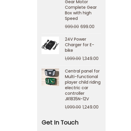
Gear Motor
Complete Gear
Box with high
Speed
999.00
699.00
24V Power
Charger for E-
bike
1,999.00
1,349.00
Central panel for
Multi-functional
player child riding
electric car
controller
JR1835N-12V
1,999.00
1,249.00
Get In Touch