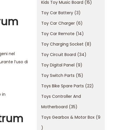
Kids Toy Music Board
15
Toy Car Battery
3
trum
Toy Car Charger
6
Toy Car Remote
14
Toy Charging Socket
8
geni nel
Toy Circuit Board
34
urante l’uso di
Toy Digital Panel
9
Toy Switch Parts
15
Toys Bike Spare Parts
22
 in
Toys Controller And
Motherboard
35
ctrum
Toys Gearbox & Motor Box
9