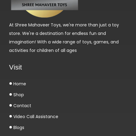
r
v
a
At Shree Mahaveer Toys, we're more than just a toy
l
store. We're a destination for endless fun and
l
imagination! With a wide range of toys, games, and
i
activities for children of all ages
s
u
Visit
u
s
Home
,
Shop
l
i
Contact
s
Video Call Assistance
e
Blogs
n