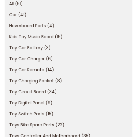
i
All
51
o
Car
41
s
Hoverboard Parts
4
k
i
Kids Toy Music Board
15
C
Toy Car Battery
3
a
Toy Car Charger
6
s
Toy Car Remote
14
i
n
Toy Charging Socket
8
o
Toy Circuit Board
34
2
Toy Digital Panel
9
0
2
Toy Switch Parts
15
6
Toys Bike Spare Parts
22
–
Toys Controller And Motherboard
35