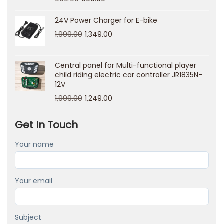
k
o
24V Power Charger for E-bike
k
1,999.00
1,349.00
e
m
Central panel for Multi-functional player
u
child riding electric car controller JR1835N-
12V
k
1,999.00
1,249.00
s
e
Get In Touch
t
K
Your name
i
n
Your email
g
m
a
Subject